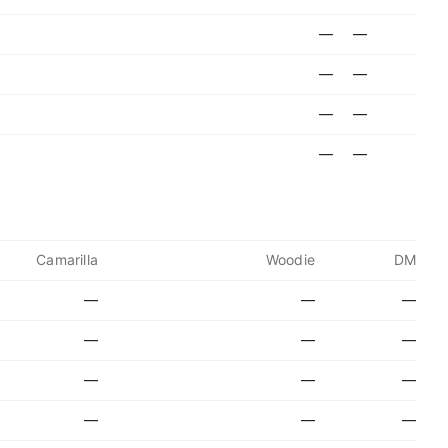
—
—
—
—
—
—
—
—
Camarilla
Woodie
DM
—
—
—
—
—
—
—
—
—
—
—
—