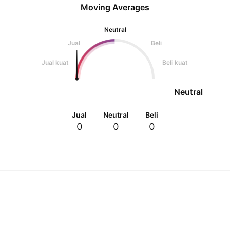
Moving Averages
Neutral
Jual
Beli
Jual kuat
Beli kuat
Neutral
Jual
Neutral
Beli
0
0
0