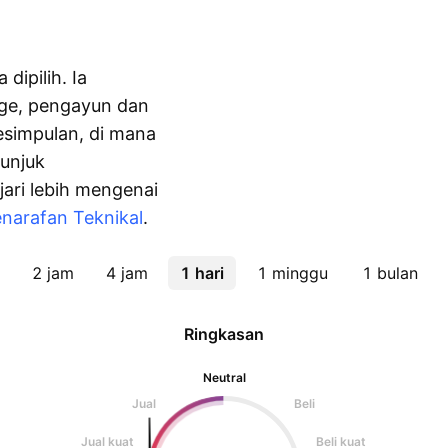
dipilih. Ia
age, pengayun dan
simpulan, di mana
unjuk
jari lebih mengenai
narafan Teknikal
.
2 jam
4 jam
1 hari
1 minggu
1 bulan
Ringkasan
Neutral
Jual
Beli
Jual kuat
Beli kuat