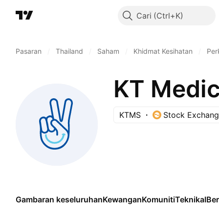
Cari
Pasaran
/
Thailand
/
Saham
/
Khidmat Kesihatan
/
Per
KT Medic
KTMS
Stock Exchang
Gambaran keseluruhan
Kewangan
Komuniti
Teknikal
Be