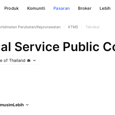
Produk
Komuniti
Pasaran
Broker
Lebih
khidmatan Perubatan/Kejururawatan
/
KTMS
/
Teknikal
al Service Public 
e of Thailand
rmusim
Lebih