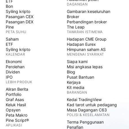
ETF
DAGANGAN
Bon
Syiling kripto
Gambaran keseluruhan
Pasangan CEX
Broker
Pasangan DEX
Perbandingan broker
Pine
The Leap
PETA SUHU
TAWARAN ISTIMEWA
Saham
Hadapan CME Group
ETF
Hadapan Eurex
Syiling kripto
Himpunan saham AS
KALENDAR
MENGENAI SYARIKAT
Ekonomi
Siapa kami
Perolehan
Misi angkasa lepas
Dividen
Blog
IPO
Pusat Bantuan
LEBIH PRODUK
Kerjaya
Kit media
Aliran Berita
BARANGAN
Portfolio
Graf Asas
Kedai TradingView
Keluk Hasil
Kad tarot untuk pedagang
Opsyen
Masa Dagangan C63
Peta Makro
POLISI & KESELAMATAN
Pine Script®
Terma Penggunaan
APLIKASI
Penafian