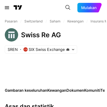
Mulakan
Pasaran
/
Switzerland
/
Saham
/
Kewangan
/
Insurans M
Swiss Re AG
SREN
SIX Swiss Exchange
Gambaran keseluruhan
Kewangan
Dokumen
Komuniti
Tek
Asas dan statistik