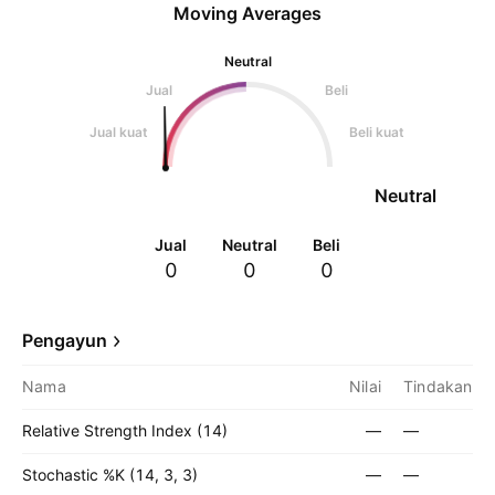
Moving Averages
Neutral
Jual
Beli
Jual kuat
Beli kuat
Neutral
Jual
Neutral
Beli
0
0
0
Pengayun
Nama
Nilai
Tindakan
Relative Strength Index (14)
—
—
Stochastic %K (14, 3, 3)
—
—