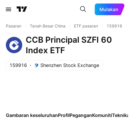
Mulakan
Pasaran
/
Tanah Besar China
/
ETF pasaran
/
159916
/
CCB Principal SZFI 60
Index ETF
159916
Shenzhen Stock Exchange
Gambaran keseluruhan
Profil
Pegangan
Komuniti
Teknikal