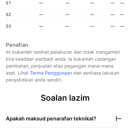
S1
—
—
—
—
—
S2
—
—
—
—
—
S3
—
—
—
—
—
Penafian
Ini bukanlah nasihat pelaburan dan tidak mengambil
kira keadaan peribadi anda. Ia bukanlah cadangan
pembelian, penjualan atau pegangan mana-mana
aset.
Lihat
Terma Penggunaan
dan sentiasa lakukan
penyelidikan anda sendiri.
Soalan lazim
Apakah maksud penarafan teknikal?