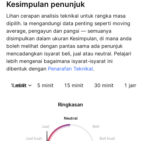
Kesimpulan penunjuk
Lihan cerapan analisis teknikal untuk rangka masa
dipilih. Ia mengandungi data penting seperti moving
average, pengayun dan pangsi — semuanya
disimpulkan dalam ukuran Kesimpulan, di mana anda
boleh melihat dengan pantas sama ada penunjuk
mencadangkan isyarat beli, jual atau neutral. Pelajari
lebih mengenai bagaimana isyarat-isyarat ini
dibentuk dengan
Penarafan Teknikal
.
1 minit
Lebih
5 minit
15 minit
30 minit
1 jam
Ringkasan
Neutral
Jual
Beli
Jual kuat
Beli kuat