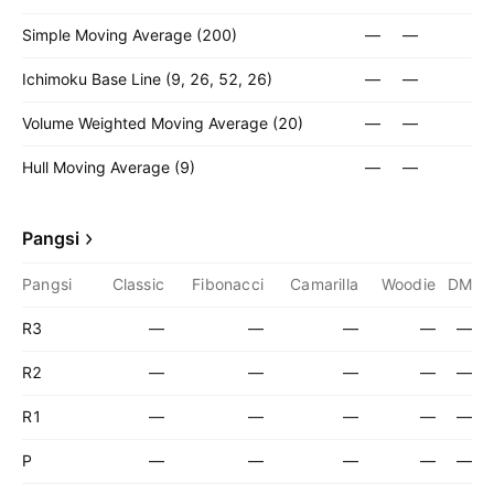
Simple Moving Average (200)
—
—
Ichimoku Base Line (9, 26, 52, 26)
—
—
Volume Weighted Moving Average (20)
—
—
Hull Moving Average (9)
—
—
Pangsi
Pangsi
Classic
Fibonacci
Camarilla
Woodie
DM
R3
—
—
—
—
—
R2
—
—
—
—
—
R1
—
—
—
—
—
P
—
—
—
—
—