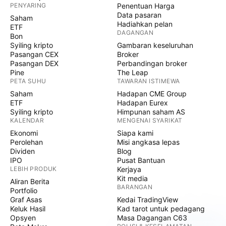
PENYARING
Penentuan Harga
Data pasaran
Saham
Hadiahkan pelan
ETF
DAGANGAN
Bon
Syiling kripto
Gambaran keseluruhan
Pasangan CEX
Broker
Pasangan DEX
Perbandingan broker
Pine
The Leap
PETA SUHU
TAWARAN ISTIMEWA
Saham
Hadapan CME Group
ETF
Hadapan Eurex
Syiling kripto
Himpunan saham AS
KALENDAR
MENGENAI SYARIKAT
Ekonomi
Siapa kami
Perolehan
Misi angkasa lepas
Dividen
Blog
IPO
Pusat Bantuan
LEBIH PRODUK
Kerjaya
Kit media
Aliran Berita
BARANGAN
Portfolio
Graf Asas
Kedai TradingView
Keluk Hasil
Kad tarot untuk pedagang
Opsyen
Masa Dagangan C63