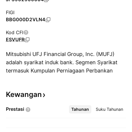
FIGI
BBG000D2VLN4
Kod CFI
ESVUFR
Mitsubishi UFJ Financial Group, Inc. (MUFJ)
adalah syarikat induk bank. Segmen Syarikat
termasuk Kumpulan Perniagaan Perbankan
Pa
Runcit Bersepadu, Kumpulan Perniagaan
Perbankan Korporat Bersepadu, Kumpulan
Kewangan
Perniagaan Aset Kepercayaan Bersepadu,
Kumpulan Perniagaan Global Bersepadu dan
Prestasi
Tahunan
Lebih
Suku Tahunan
Krungsri. Perkhidmatan Syarikat termasuk
perbankan komersil, perbankan amanah,
sekuriti, kad kredit, kewangan pengguna,