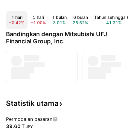
1 hari
5 hari
1 bulan
6 bulan
Tahun sehingga kini
−0.42%
−1.00%
3.01%
26.52%
41.31%
Bandingkan dengan Mitsubishi UFJ
Financial Group, Inc.
Statistik
utama
Permodalan pasaran
‪39.60 T‬
JPY