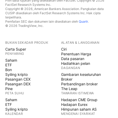
Pilih data rujukan yang disediakan oleh FactSet. Copyright © 2026
FactSet Research Systems Inc.
Copyright © 2026, American Bankers Association. Pangkalan data
CUSIP disediakan oleh FactSet Research Systems Inc. Hak cipta
terpelihara.
Pemfailan SEC dan dokumen lain disediakan oleh
Quartr
.
© 2026 TradingView, Inc.
BUKAN SEKADAR PRODUK
ALATAN & LANGGANAN
Carta Super
Ciri
PENYARING
Penentuan Harga
Data pasaran
Saham
Hadiahkan pelan
ETF
DAGANGAN
Bon
Syiling kripto
Gambaran keseluruhan
Pasangan CEX
Broker
Pasangan DEX
Perbandingan broker
Pine
The Leap
PETA SUHU
TAWARAN ISTIMEWA
Saham
Hadapan CME Group
ETF
Hadapan Eurex
Syiling kripto
Himpunan saham AS
KALENDAR
MENGENAI SYARIKAT