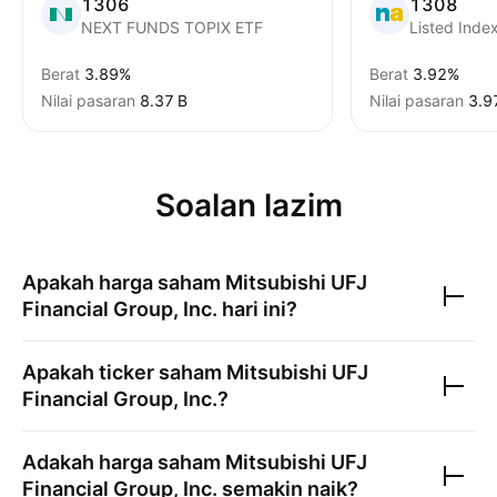
1306
1308
NEXT FUNDS TOPIX ETF
Listed Inde
Berat
3.89%
Berat
3.92%
Nilai pasaran
‪8.37 B‬
Nilai pasaran
‪3.9
Soalan lazim
Apakah harga saham
Mitsubishi UFJ
Financial Group, Inc.
hari ini?
Apakah ticker saham
Mitsubishi UFJ
Financial Group, Inc.
?
Adakah harga saham
Mitsubishi UFJ
Financial Group, Inc.
semakin naik?