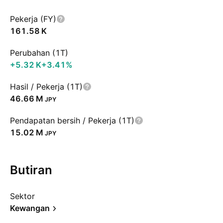
Pekerja (FY)
‪161.58 K‬
Perubahan (1T)
‪+5.32 K‬
+3.41%
Hasil / Pekerja (1T)
‪46.66 M‬
JPY
Pendapatan bersih / Pekerja (1T)
‪15.02 M‬
JPY
Butiran
Sektor
Kewangan