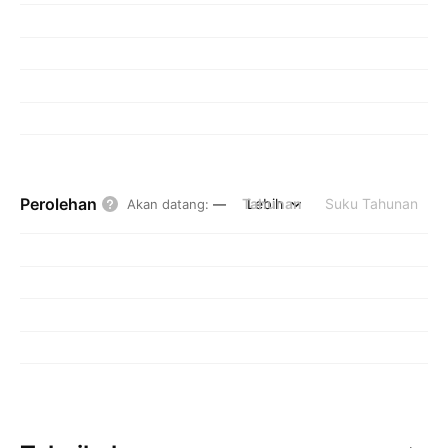
Perolehan
Tahunan
Lebih
Suku Tahunan
Akan datang
:
—