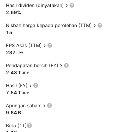
Hasil dividen (dinyatakan)
2.69%
Nisbah harga kepada perolehan (TTM)
15
EPS Asas (TTM)
237
JPY
Pendapatan bersih (FY)
‪2.43 T‬
JPY
Hasil (FY)
‪7.54 T‬
JPY
Apungan saham
‪9.64 B‬
Beta (1T)