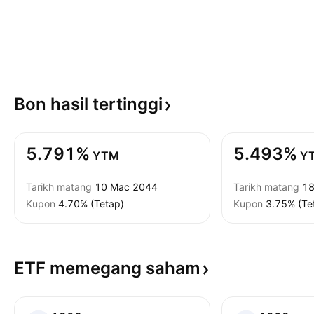
Bon hasil
tertinggi
5.791%
5.493%
YTM
Y
Tarikh matang
10 Mac 2044
Tarikh matang
18
Kupon
4.70% (Tetap)
Kupon
3.75% (Te
ETF memegang
saham