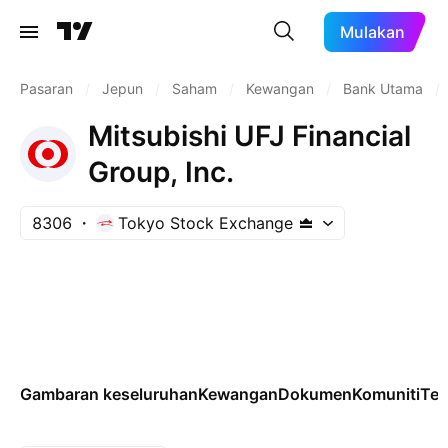
Mulakan
Pasaran
/
Jepun
/
Saham
/
Kewangan
/
Bank Utama
/
Mitsubishi UFJ Financial
Group, Inc.
8306
Tokyo Stock Exchange
Gambaran keseluruhan
Kewangan
Dokumen
Komuniti
Tek