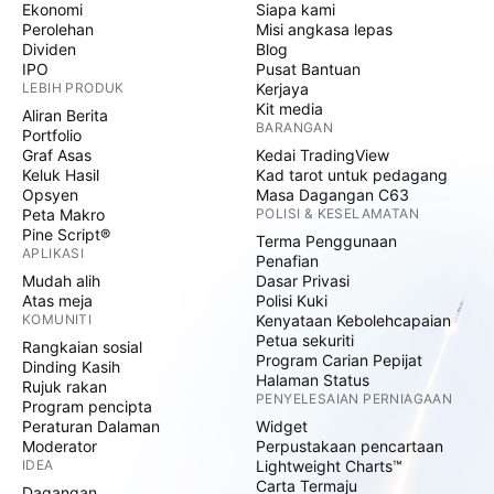
Ekonomi
Siapa kami
Perolehan
Misi angkasa lepas
Dividen
Blog
IPO
Pusat Bantuan
LEBIH PRODUK
Kerjaya
Kit media
Aliran Berita
BARANGAN
Portfolio
Graf Asas
Kedai TradingView
Keluk Hasil
Kad tarot untuk pedagang
Opsyen
Masa Dagangan C63
Peta Makro
POLISI & KESELAMATAN
Pine Script®
Terma Penggunaan
APLIKASI
Penafian
Mudah alih
Dasar Privasi
Atas meja
Polisi Kuki
KOMUNITI
Kenyataan Kebolehcapaian
Petua sekuriti
Rangkaian sosial
Program Carian Pepijat
Dinding Kasih
Halaman Status
Rujuk rakan
PENYELESAIAN PERNIAGAAN
Program pencipta
Peraturan Dalaman
Widget
Moderator
Perpustakaan pencartaan
IDEA
Lightweight Charts™
Carta Termaju
Dagangan