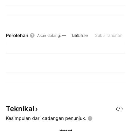
Perolehan
Tahunan
Lebih
Suku Tahunan
Akan datang
:
—
Teknikal
Kesimpulan dari cadangan
penunjuk.
Neutral