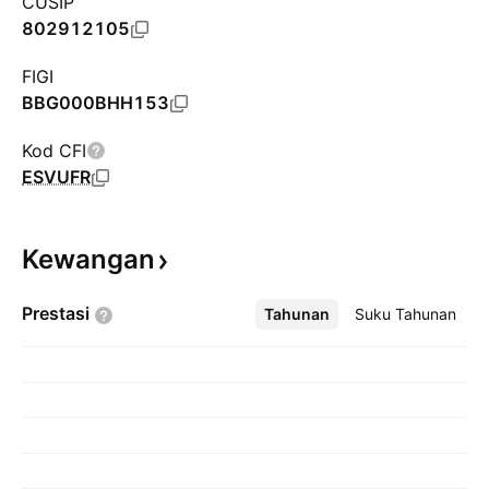
CUSIP
802912105
FIGI
BBG000BHH153
Kod CFI
ESVUFR
Kewangan
Prestasi
Tahunan
Lebih
Suku Tahunan