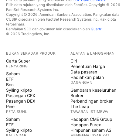
Pilih data rujukan yang disediakan oleh FactSet. Copyright © 2026
FactSet Research Systems Inc.
Copyright © 2026, American Bankers Association. Pangkalan data
CUSIP disediakan oleh FactSet Research Systems Inc. Hak cipta
terpelihara.
Pemfailan SEC dan dokumen lain disediakan oleh
Quartr
.
© 2026 TradingView, Inc.
BUKAN SEKADAR PRODUK
ALATAN & LANGGANAN
Carta Super
Ciri
PENYARING
Penentuan Harga
Data pasaran
Saham
Hadiahkan pelan
ETF
DAGANGAN
Bon
Syiling kripto
Gambaran keseluruhan
Pasangan CEX
Broker
Pasangan DEX
Perbandingan broker
Pine
The Leap
PETA SUHU
TAWARAN ISTIMEWA
Saham
Hadapan CME Group
ETF
Hadapan Eurex
Syiling kripto
Himpunan saham AS
KALENDAR
MENGENAI SYARIKAT