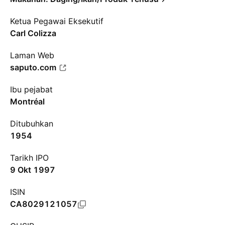
Ketua Pegawai Eksekutif
Carl Colizza
Laman Web
saputo.com
Ibu pejabat
Montréal
Ditubuhkan
1954
Tarikh IPO
9 Okt 1997
ISIN
CA8029121057