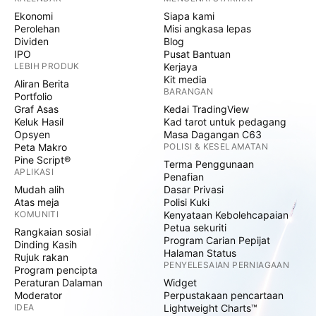
Ekonomi
Siapa kami
Perolehan
Misi angkasa lepas
Dividen
Blog
IPO
Pusat Bantuan
LEBIH PRODUK
Kerjaya
Kit media
Aliran Berita
BARANGAN
Portfolio
Graf Asas
Kedai TradingView
Keluk Hasil
Kad tarot untuk pedagang
Opsyen
Masa Dagangan C63
Peta Makro
POLISI & KESELAMATAN
Pine Script®
Terma Penggunaan
APLIKASI
Penafian
Mudah alih
Dasar Privasi
Atas meja
Polisi Kuki
KOMUNITI
Kenyataan Kebolehcapaian
Petua sekuriti
Rangkaian sosial
Program Carian Pepijat
Dinding Kasih
Halaman Status
Rujuk rakan
PENYELESAIAN PERNIAGAAN
Program pencipta
Peraturan Dalaman
Widget
Moderator
Perpustakaan pencartaan
IDEA
Lightweight Charts™