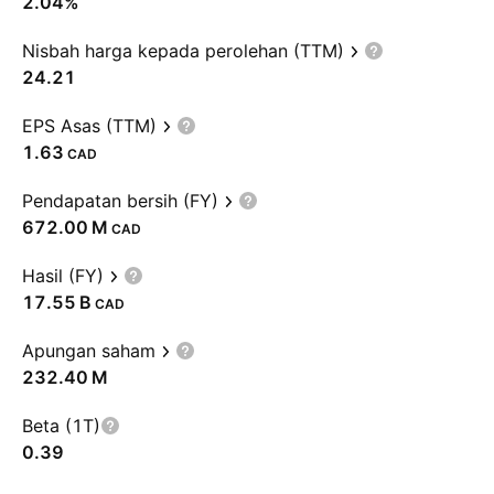
2.04%
Nisbah harga kepada perolehan (TTM)
24.21
EPS Asas (TTM)
1.63
CAD
Pendapatan bersih (FY)
‪672.00 M‬
CAD
Hasil (FY)
‪17.55 B‬
CAD
Apungan saham
‪232.40 M‬
Beta (1T)
0.39