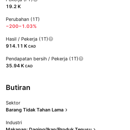
‪19.2 K‬
Perubahan (1T)
−200
−1.03%
Hasil / Pekerja (1T)
‪914.11 K‬
CAD
Pendapatan bersih / Pekerja (1T)
‪35.94 K‬
CAD
Butiran
Sektor
Barang Tidak Tahan Lama
Industri
Makanan: Daging/Ikan/Produk Tenusu