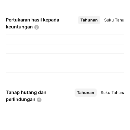
Pertukaran hasil kepada
Tahunan
Lebih
Suku Tahuna
keuntungan
Tahap hutang dan
Tahunan
Lebih
Suku Tahunan
perlindungan