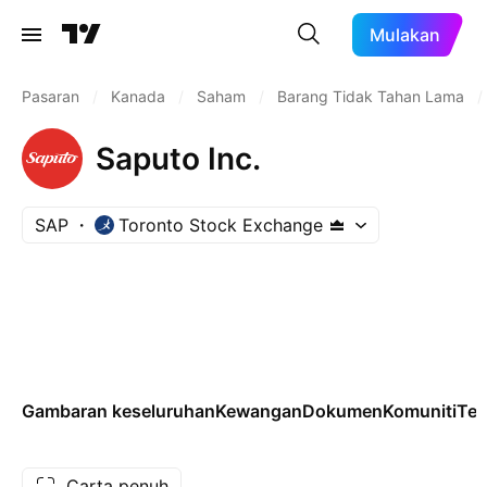
Mulakan
Pasaran
/
Kanada
/
Saham
/
Barang Tidak Tahan Lama
/
Saputo Inc.
SAP
Toronto Stock Exchange
Gambaran keseluruhan
Kewangan
Dokumen
Komuniti
Tek
Carta penuh