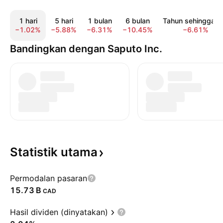
1 hari
5 hari
1 bulan
6 bulan
Tahun sehingga ki
−1.02%
−5.88%
−6.31%
−10.45%
−6.61%
Bandingkan dengan Saputo Inc.
Statistik
utama
Permodalan pasaran
‪15.73 B‬
CAD
Hasil dividen (dinyatakan)