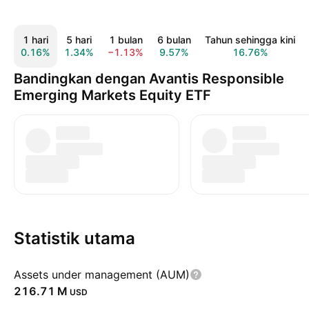
1 hari
5 hari
1 bulan
6 bulan
Tahun sehingga kini
0.16%
1.34%
−1.13%
9.57%
16.76%
Bandingkan dengan Avantis Responsible
Emerging Markets Equity ETF
Statistik utama
Assets under management (AUM)
‪216.71 M‬
USD