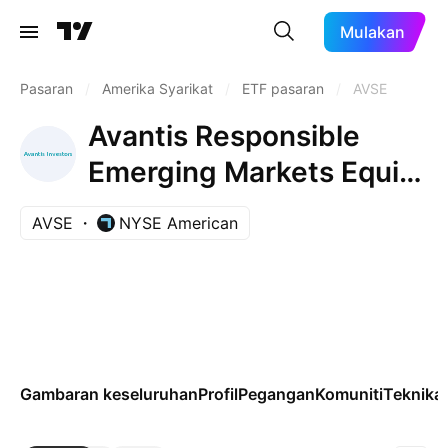
Mulakan
Pasaran
/
Amerika Syarikat
/
ETF pasaran
/
AVSE
Avantis Responsible
Emerging Markets Equity
ETF
AVSE
NYSE American
Gambaran keseluruhan
Profil
Pegangan
Komuniti
Teknikal