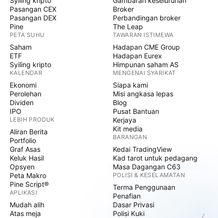
Syiling kripto
Gambaran keseluruhan
Pasangan CEX
Broker
Pasangan DEX
Perbandingan broker
Pine
The Leap
PETA SUHU
TAWARAN ISTIMEWA
Saham
Hadapan CME Group
ETF
Hadapan Eurex
Syiling kripto
Himpunan saham AS
KALENDAR
MENGENAI SYARIKAT
Ekonomi
Siapa kami
Perolehan
Misi angkasa lepas
Dividen
Blog
IPO
Pusat Bantuan
LEBIH PRODUK
Kerjaya
Kit media
Aliran Berita
BARANGAN
Portfolio
Graf Asas
Kedai TradingView
Keluk Hasil
Kad tarot untuk pedagang
Opsyen
Masa Dagangan C63
Peta Makro
POLISI & KESELAMATAN
Pine Script®
Terma Penggunaan
APLIKASI
Penafian
Mudah alih
Dasar Privasi
Atas meja
Polisi Kuki