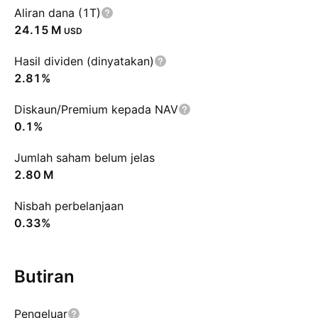
Aliran dana (1T)
‪24.15 M‬
USD
Hasil dividen (dinyatakan)
2.81%
Diskaun/Premium kepada NAV
0.1%
Jumlah saham belum jelas
‪2.80 M‬
Nisbah perbelanjaan
0.33%
Butiran
Pengeluar