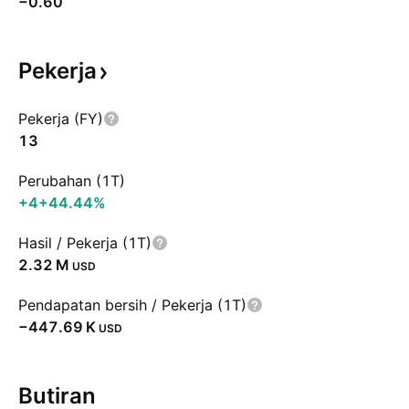
−0.60
Pekerja
Pekerja (FY)
13
Perubahan (1T)
+4
+44.44%
Hasil / Pekerja (1T)
‪2.32 M‬
USD
Pendapatan bersih / Pekerja (1T)
‪−447.69 K‬
USD
Butiran