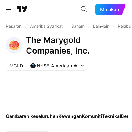
Mulakan
Pasaran
/
Amerika Syarikat
/
Saham
/
Lain-lain
/
Pelabu
The Marygold
Companies, Inc.
MGLD
NYSE American
Gambaran keseluruhan
Kewangan
Komuniti
Teknikal
Ber