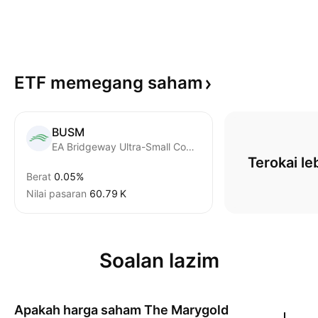
ETF memegang
saham
BUSM
EA Bridgeway Ultra-Small Company Market ETF
Terokai le
Berat
0.05%
Nilai pasaran
‪60.79 K‬
Soalan lazim
Apakah harga saham
The Marygold