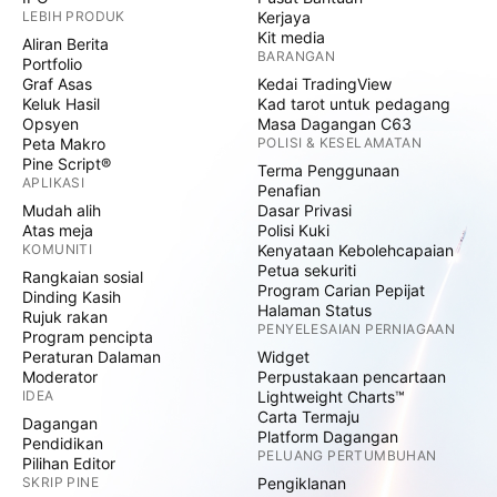
LEBIH PRODUK
Kerjaya
Kit media
Aliran Berita
BARANGAN
Portfolio
Graf Asas
Kedai TradingView
Keluk Hasil
Kad tarot untuk pedagang
Opsyen
Masa Dagangan C63
Peta Makro
POLISI & KESELAMATAN
Pine Script®
Terma Penggunaan
APLIKASI
Penafian
Mudah alih
Dasar Privasi
Atas meja
Polisi Kuki
KOMUNITI
Kenyataan Kebolehcapaian
Petua sekuriti
Rangkaian sosial
Program Carian Pepijat
Dinding Kasih
Halaman Status
Rujuk rakan
PENYELESAIAN PERNIAGAAN
Program pencipta
Peraturan Dalaman
Widget
Moderator
Perpustakaan pencartaan
IDEA
Lightweight Charts™
Carta Termaju
Dagangan
Platform Dagangan
Pendidikan
PELUANG PERTUMBUHAN
Pilihan Editor
SKRIP PINE
Pengiklanan