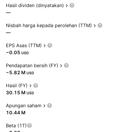
Hasil dividen (dinyatakan)
—
Nisbah harga kepada perolehan (TTM)
—
EPS Asas (TTM)
−0.05
USD
Pendapatan bersih (FY)
‪−5.82 M‬
USD
Hasil (FY)
‪30.15 M‬
USD
Apungan saham
‪10.44 M‬
Beta (1T)