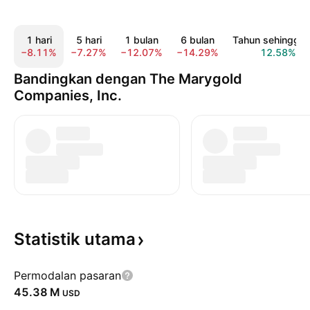
1 hari
5 hari
1 bulan
6 bulan
Tahun sehingga k
−8.11%
−7.27%
−12.07%
−14.29%
12.58%
Bandingkan dengan The Marygold
Companies, Inc.
Statistik
utama
Permodalan pasaran
‪45.38 M‬
USD