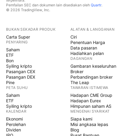
terpelihara.
Pemfailan SEC dan dokumen lain disediakan oleh
Quartr
.
© 2026 TradingView, Inc.
BUKAN SEKADAR PRODUK
ALATAN & LANGGANAN
Carta Super
Ciri
PENYARING
Penentuan Harga
Data pasaran
Saham
Hadiahkan pelan
ETF
DAGANGAN
Bon
Syiling kripto
Gambaran keseluruhan
Pasangan CEX
Broker
Pasangan DEX
Perbandingan broker
Pine
The Leap
PETA SUHU
TAWARAN ISTIMEWA
Saham
Hadapan CME Group
ETF
Hadapan Eurex
Syiling kripto
Himpunan saham AS
KALENDAR
MENGENAI SYARIKAT
Ekonomi
Siapa kami
Perolehan
Misi angkasa lepas
Dividen
Blog
IPO
Pusat Bantuan