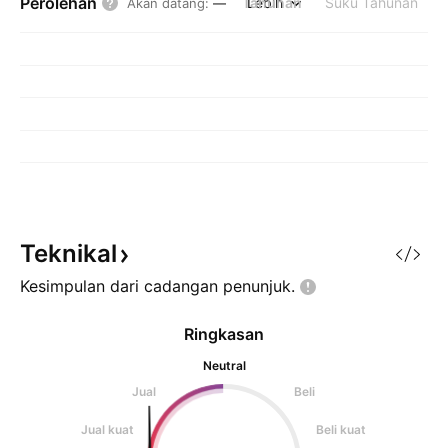
Perolehan
Tahunan
Lebih
Suku Tahunan
Akan datang
:
—
Teknikal
Kesimpulan dari cadangan
penunjuk.
Ringkasan
Neutral
Jual
Beli
Jual kuat
Beli kuat