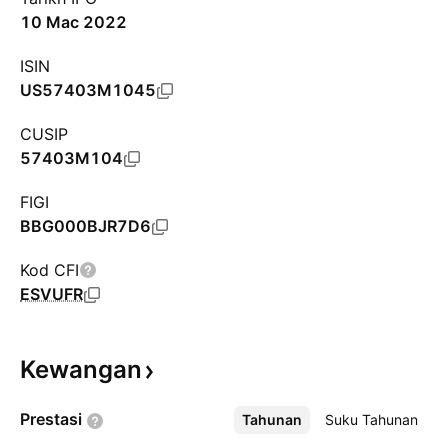
10 Mac 2022
ISIN
US57403M1045
CUSIP
57403M104
FIGI
BBG000BJR7D6
Kod CFI
ESVUFR
Kewangan
Prestasi
Tahunan
Lebih
Suku Tahunan