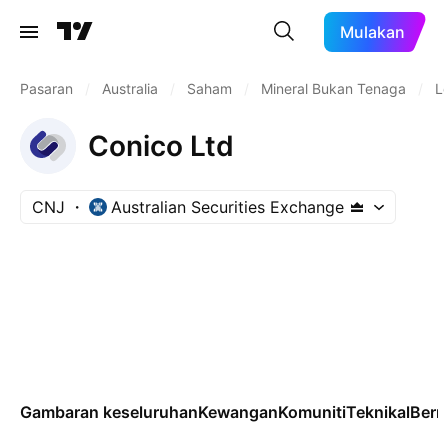
Mulakan
Pasaran
/
Australia
/
Saham
/
Mineral Bukan Tenaga
/
L
Conico Ltd
CNJ
Australian Securities Exchange
Gambaran keseluruhan
Kewangan
Komuniti
Teknikal
Ber