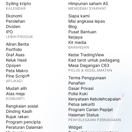
Syiling kripto
Himpunan saham AS
KALENDAR
MENGENAI SYARIKAT
Ekonomi
Siapa kami
Perolehan
Misi angkasa lepas
Dividen
Blog
IPO
Pusat Bantuan
LEBIH PRODUK
Kerjaya
Kit media
Aliran Berita
BARANGAN
Portfolio
Graf Asas
Kedai TradingView
Keluk Hasil
Kad tarot untuk pedagang
Opsyen
Masa Dagangan C63
Peta Makro
POLISI & KESELAMATAN
Pine Script®
Terma Penggunaan
APLIKASI
Penafian
Mudah alih
Dasar Privasi
Atas meja
Polisi Kuki
KOMUNITI
Kenyataan Kebolehcapaian
Petua sekuriti
Rangkaian sosial
Program Carian Pepijat
Dinding Kasih
Halaman Status
Rujuk rakan
PENYELESAIAN PERNIAGAAN
Program pencipta
Peraturan Dalaman
Widget