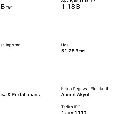
Apungan saham
B‬
‪1.18 B‬
TRY
sa laporan
Hasil
‪51.78 B‬
TRY
Ketua Pegawai Eksekutif
asa & Pertahanan
Ahmet Akyol
Tarikh IPO
1 Jun 1990