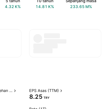
5 tahun
10 tahun
Sepanjang masa
‪4.32 K‬%
‪14.81 K‬%
‪233.65 M‬%
Nisbah harga kepada perolehan (TTM)
EPS Asas (TTM)
8.25
TRY