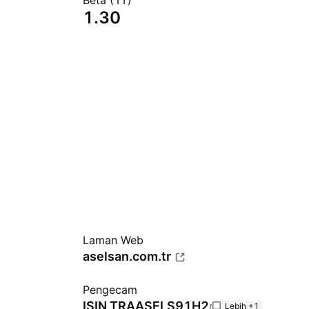
Beta (1T)
1.30
Laman Web
aselsan.com.tr
Pengecam
ISIN
TRAASELS91H2
Lebih +1