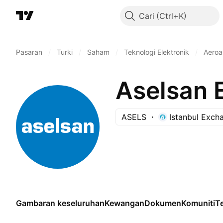
Cari
Pasaran
/
Turki
/
Saham
/
Teknologi Elektronik
/
Aeroa
ASELS
Istanbul Exch
Gambaran keseluruhan
Kewangan
Dokumen
Komuniti
Te