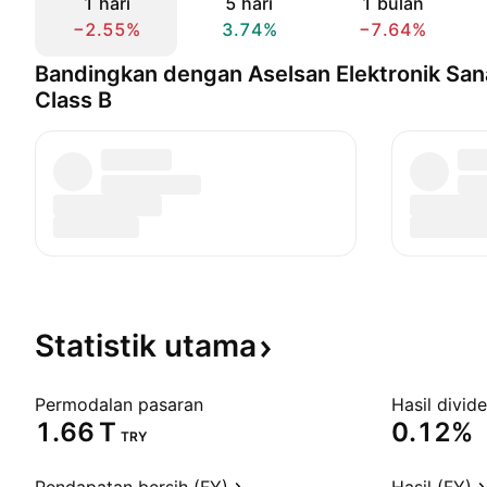
1 hari
5 hari
1 bulan
−2.55%
3.74%
−7.64%
Bandingkan dengan Aselsan Elektronik Sana
Class B
Statistik
utama
Permodalan pasaran
Hasil divid
‪1.66 T‬
0.12%
TRY