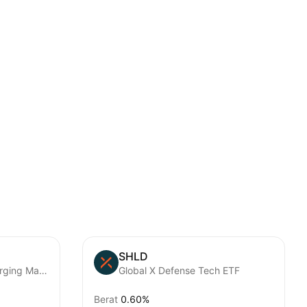
SHLD
iShares Core MSCI Emerging Markets ETF
Global X Defense Tech ETF
Berat
0.60%