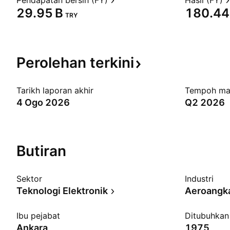
Pendapatan bersih (FY)
Hasil (FY)
‪29.95 B‬
‪180.44 
TRY
Perolehan
terkini
Tarikh laporan akhir
Tempoh ma
4 Ogo 2026
Q2 2026
Butiran
Sektor
Industri
Teknologi Elektronik
Aeroangk
Ibu pejabat
Ditubuhkan
Ankara
1975