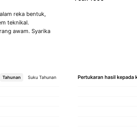
dalam reka bentuk,
m teknikal.
orang awam. Syarikat
Paparkan lebih lanjut
bu pejabat di
Pertukaran hasil kepada
Tahunan
Lebih
Suku Tahunan