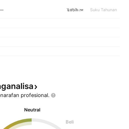
Tahunan
Lebih
Suku Tahunan
—
ganalisa
enarafan
profesional.
Neutral
Beli