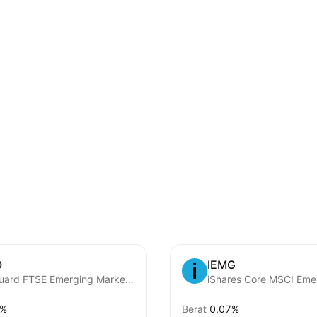
O
IEMG
Vanguard FTSE Emerging Markets ETF
7%
Berat
0.07%