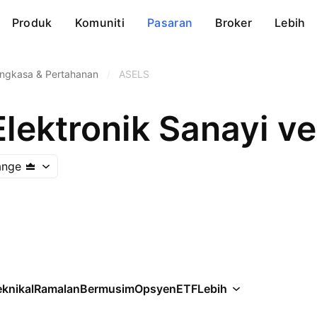
Produk
Komuniti
Pasaran
Broker
Lebih
ngkasa & Pertahanan
/
ASELS
ange
knikal
Ramalan
Bermusim
Opsyen
ETF
Lebih