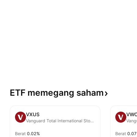
ETF memegang
saham
VXUS
VW
Vanguard Total International Stock ETF
Berat
0.02%
Berat
0.0