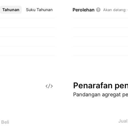
Perolehan
Tahunan
Lebih
Suku Tahunan
Akan datang
:
Penarafan
pen
Pandangan agregat p
Jual
Beli