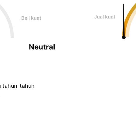
Jual kuat
Beli kuat
Neutral
g tahun-tahun
.