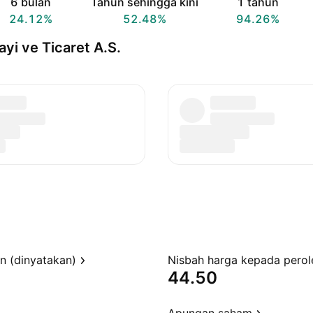
6 bulan
Tahun sehingga kini
1 tahun
24.12%
52.48%
94.26%
yi ve Ticaret A.S.
en (dinyatakan)
44.50