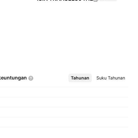
keuntungan
Tahunan
Lebih
Suku Tahunan