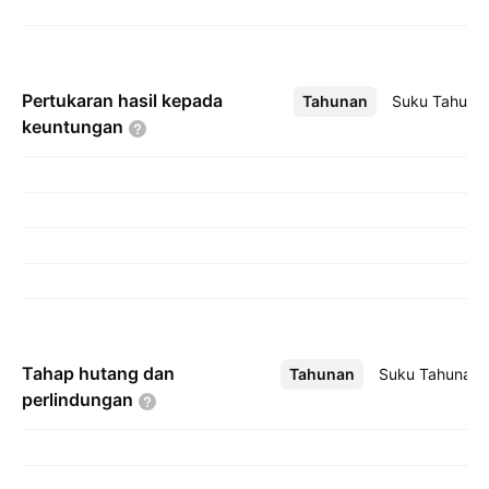
Pertukaran hasil kepada
Tahunan
Lebih
Suku Tahuna
keuntungan
Tahap hutang dan
Tahunan
Lebih
Suku Tahunan
perlindungan