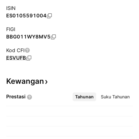
ISIN
ES0105591004
FIGI
BBG011WY8MV5
Kod CFI
ESVUFB
Kewangan
Prestasi
Tahunan
Lebih
Suku Tahunan