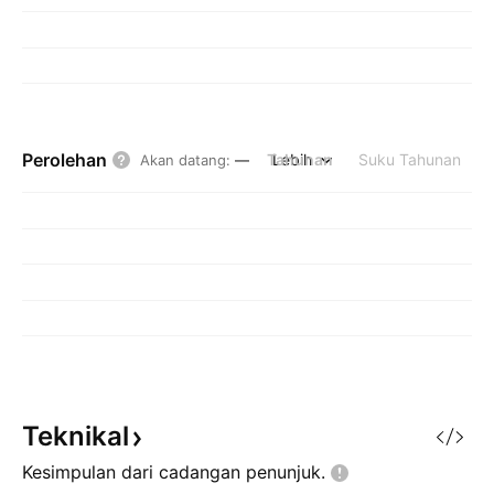
Perolehan
Tahunan
Lebih
Suku Tahunan
Akan datang
:
—
Teknikal
Kesimpulan dari cadangan
penunjuk.