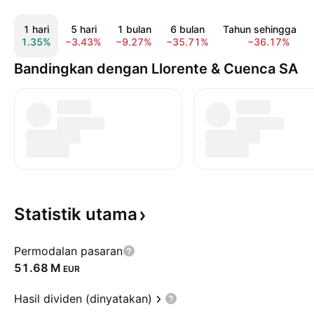
1 hari
5 hari
1 bulan
6 bulan
Tahun sehingga kin
1.35%
−3.43%
−9.27%
−35.71%
−36.17%
Bandingkan dengan Llorente & Cuenca SA
Statistik
utama
Permodalan pasaran
‪51.68 M‬
EUR
Hasil dividen (dinyatakan)