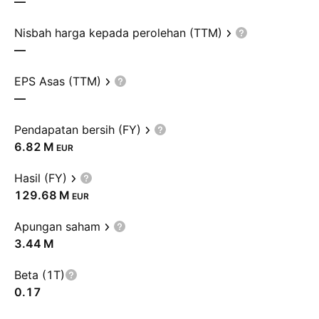
—
Nisbah harga kepada perolehan (TTM)
—
EPS Asas (TTM)
—
Pendapatan bersih (FY)
‪6.82 M‬
EUR
Hasil (FY)
‪129.68 M‬
EUR
Apungan saham
‪3.44 M‬
Beta (1T)
0.17