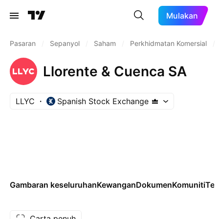
Mulakan
Pasaran
/
Sepanyol
/
Saham
/
Perkhidmatan Komersial
/
Llorente & Cuenca SA
LLYC
Spanish Stock Exchange
Gambaran keseluruhan
Kewangan
Dokumen
Komuniti
Tek
Carta penuh