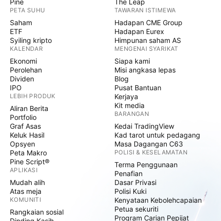
Pine
The Leap
PETA SUHU
TAWARAN ISTIMEWA
Saham
Hadapan CME Group
ETF
Hadapan Eurex
Syiling kripto
Himpunan saham AS
KALENDAR
MENGENAI SYARIKAT
Ekonomi
Siapa kami
Perolehan
Misi angkasa lepas
Dividen
Blog
IPO
Pusat Bantuan
LEBIH PRODUK
Kerjaya
Kit media
Aliran Berita
BARANGAN
Portfolio
Graf Asas
Kedai TradingView
Keluk Hasil
Kad tarot untuk pedagang
Opsyen
Masa Dagangan C63
Peta Makro
POLISI & KESELAMATAN
Pine Script®
Terma Penggunaan
APLIKASI
Penafian
Mudah alih
Dasar Privasi
Atas meja
Polisi Kuki
KOMUNITI
Kenyataan Kebolehcapaian
Petua sekuriti
Rangkaian sosial
Program Carian Pepijat
Dinding Kasih