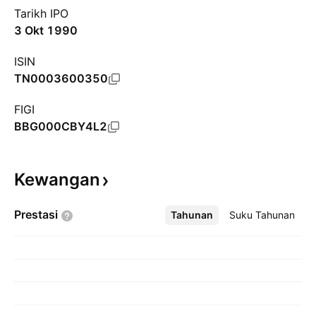
Tarikh IPO
3 Okt 1990
ISIN
TN0003600350
FIGI
BBG000CBY4L2
Kewangan
Prestasi
Tahunan
Lebih
Suku Tahunan