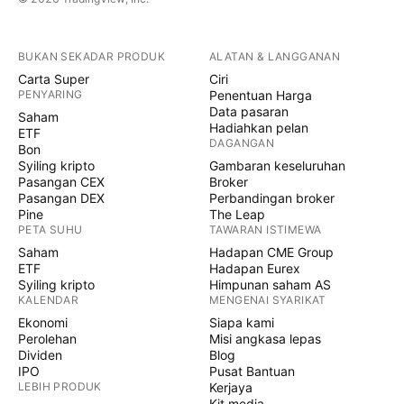
BUKAN SEKADAR PRODUK
ALATAN & LANGGANAN
Carta Super
Ciri
PENYARING
Penentuan Harga
Data pasaran
Saham
Hadiahkan pelan
ETF
DAGANGAN
Bon
Syiling kripto
Gambaran keseluruhan
Pasangan CEX
Broker
Pasangan DEX
Perbandingan broker
Pine
The Leap
PETA SUHU
TAWARAN ISTIMEWA
Saham
Hadapan CME Group
ETF
Hadapan Eurex
Syiling kripto
Himpunan saham AS
KALENDAR
MENGENAI SYARIKAT
Ekonomi
Siapa kami
Perolehan
Misi angkasa lepas
Dividen
Blog
IPO
Pusat Bantuan
LEBIH PRODUK
Kerjaya
Kit media