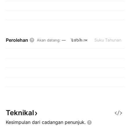
Perolehan
Tahunan
Lebih
Suku Tahunan
Akan datang
:
—
Teknikal
Kesimpulan dari cadangan
penunjuk.