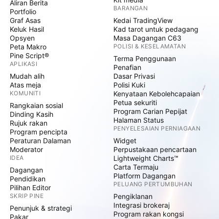
Aliran Berita
BARANGAN
Portfolio
Graf Asas
Kedai TradingView
Keluk Hasil
Kad tarot untuk pedagang
Opsyen
Masa Dagangan C63
Peta Makro
POLISI & KESELAMATAN
Pine Script®
Terma Penggunaan
APLIKASI
Penafian
Mudah alih
Dasar Privasi
Atas meja
Polisi Kuki
KOMUNITI
Kenyataan Kebolehcapaian
Petua sekuriti
Rangkaian sosial
Program Carian Pepijat
Dinding Kasih
Halaman Status
Rujuk rakan
PENYELESAIAN PERNIAGAAN
Program pencipta
Peraturan Dalaman
Widget
Moderator
Perpustakaan pencartaan
IDEA
Lightweight Charts™
Carta Termaju
Dagangan
Platform Dagangan
Pendidikan
PELUANG PERTUMBUHAN
Pilihan Editor
SKRIP PINE
Pengiklanan
Integrasi brokeraj
Penunjuk & strategi
Program rakan kongsi
Pakar