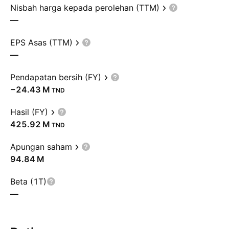
Nisbah harga kepada perolehan (TTM)
—
EPS Asas (TTM)
—
Pendapatan bersih (FY)
‪−24.43 M‬
TND
Hasil (FY)
‪425.92 M‬
TND
Apungan saham
‪94.84 M‬
Beta (1T)
—