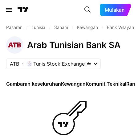
Mulakan
Pasaran
/
Tunisia
/
Saham
/
Kewangan
/
Bank Wilayah
Arab Tunisian Bank SA
ATB
Tunis Stock Exchange
Gambaran keseluruhan
Kewangan
Komuniti
Teknikal
Rama