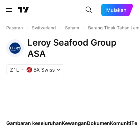
Mulakan
Pasaran
/
Switzerland
/
Saham
/
Barang Tidak Tahan Lam
Leroy Seafood Group
ASA
Z1L
BX Swiss
Gambaran keseluruhan
Kewangan
Dokumen
Komuniti
Tek