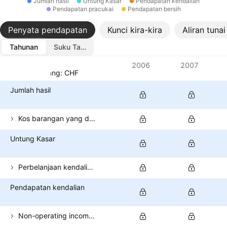
Jumlah hasil
Untung Kasar
Pendapatan kendalian
Pendapatan pracukai
Pendapatan bersih
Penyata pendapatan
Kunci kira-kira
Aliran tunai
Tahunan
Suku Tahunan
Metrik
2006
2007
Mata wang: CHF
Jumlah hasil
Kos barangan yang dijual
Untung Kasar
Perbelanjaan kendalian (tidak termasuk COGS)
Pendapatan kendalian
Non-operating income (total)