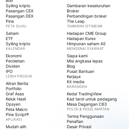
Bon
Syiling kripto
Gambaran keseluruhan
Pasangan CEX
Broker
Pasangan DEX
Perbandingan broker
Pine
The Leap
PETA SUHU
TAWARAN ISTIMEWA
Saham
Hadapan CME Group
ETF
Hadapan Eurex
Syiling kripto
Himpunan saham AS
KALENDAR
MENGENAI SYARIKAT
Ekonomi
Siapa kami
Perolehan
Misi angkasa lepas
Dividen
Blog
IPO
Pusat Bantuan
LEBIH PRODUK
Kerjaya
Kit media
Aliran Berita
BARANGAN
Portfolio
Graf Asas
Kedai TradingView
Keluk Hasil
Kad tarot untuk pedagang
Opsyen
Masa Dagangan C63
Peta Makro
POLISI & KESELAMATAN
Pine Script®
Terma Penggunaan
APLIKASI
Penafian
Mudah alih
Dasar Privasi