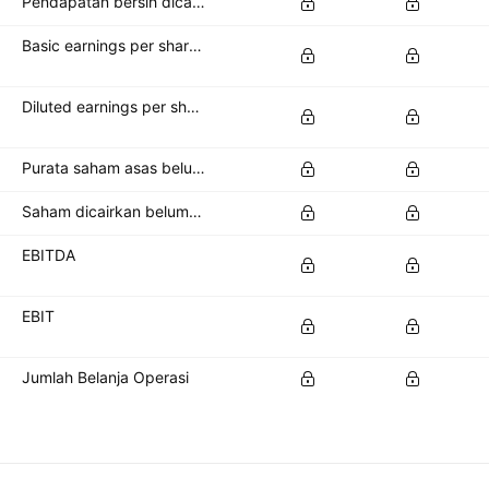
Pendapatan bersih dicairkan sedia ada untuk pemegang saham biasa
Basic earnings per share (basic EPS)
Diluted earnings per share (diluted EPS)
Purata saham asas belum jelas
Saham dicairkan belum jelas
EBITDA
EBIT
Jumlah Belanja Operasi