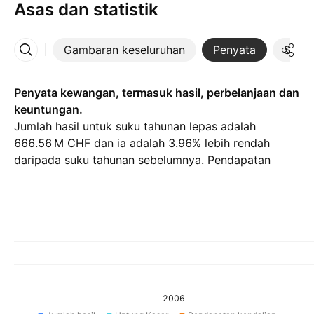
Asas dan statistik
Gambaran keseluruhan
Penyata
Statis
Lebih
Penyata kewangan, termasuk hasil, perbelanjaan dan
keuntungan.
Jumlah hasil untuk suku tahunan lepas adalah
‪666.56 M‬ CHF dan ia adalah 3.96% lebih rendah
daripada suku tahunan sebelumnya. Pendapatan
bersih untuk Q1 26 adalah ‪23.78 M‬ CHF.
2006