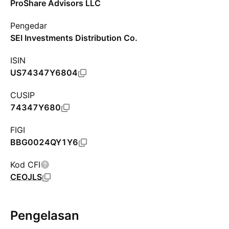
ProShare Advisors LLC
Pengedar
SEI Investments Distribution Co.
ISIN
US74347Y6804
CUSIP
74347Y680
FIGI
BBG0024QY1Y6
Kod CFI
CEOJLS
Pengelasan