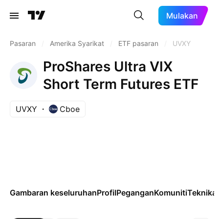
Mulakan
Pasaran
/
Amerika Syarikat
/
ETF pasaran
/
UVXY
ProShares Ultra VIX
Short Term Futures ETF
UVXY
Cboe
Gambaran keseluruhan
Profil
Pegangan
Komuniti
Teknikal