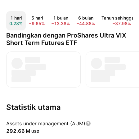
1 hari
5 hari
1 bulan
6 bulan
Tahun sehingga ki
0.28%
−9.65%
−13.38%
−44.88%
−37.98%
Bandingkan dengan ProShares Ultra VIX
Short Term Futures ETF
Statistik utama
Assets under management (AUM)
‪292.66 M‬
USD