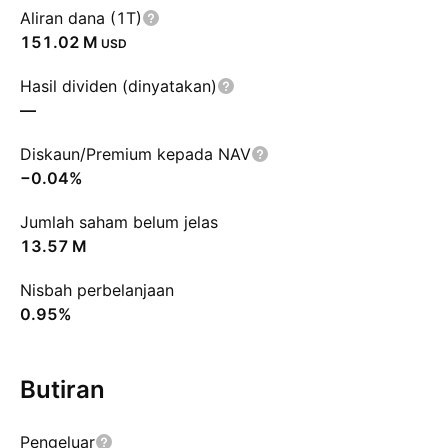
Aliran dana (1T)
‪151.02 M‬
USD
Hasil dividen (dinyatakan)
—
Diskaun/Premium kepada NAV
−0.04%
Jumlah saham belum jelas
‪13.57 M‬
Nisbah perbelanjaan
0.95%
Butiran
Pengeluar