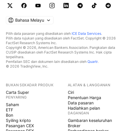
Bahasa Melayu
Pilih data pasaran yang disediakan oleh
ICE Data Services
.
Pilih data rujukan yang disediakan oleh FactSet. Copyright © 2026
FactSet Research Systems Inc.
Copyright © 2026, American Bankers Association. Pangkalan data
CUSIP disediakan oleh FactSet Research Systems Inc. Hak cipta
terpelihara.
Pemfailan SEC dan dokumen lain disediakan oleh
Quartr
.
© 2026 TradingView, Inc.
BUKAN SEKADAR PRODUK
ALATAN & LANGGANAN
Carta Super
Ciri
PENYARING
Penentuan Harga
Data pasaran
Saham
Hadiahkan pelan
ETF
DAGANGAN
Bon
Syiling kripto
Gambaran keseluruhan
Pasangan CEX
Broker
Pasangan DEX
Perbandingan broker