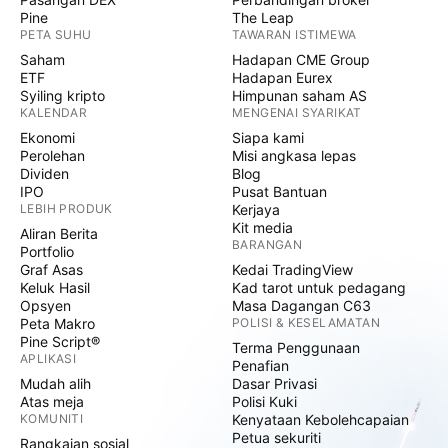
Pine
The Leap
PETA SUHU
TAWARAN ISTIMEWA
Saham
Hadapan CME Group
ETF
Hadapan Eurex
Syiling kripto
Himpunan saham AS
KALENDAR
MENGENAI SYARIKAT
Ekonomi
Siapa kami
Perolehan
Misi angkasa lepas
Dividen
Blog
IPO
Pusat Bantuan
LEBIH PRODUK
Kerjaya
Kit media
Aliran Berita
BARANGAN
Portfolio
Graf Asas
Kedai TradingView
Keluk Hasil
Kad tarot untuk pedagang
Opsyen
Masa Dagangan C63
Peta Makro
POLISI & KESELAMATAN
Pine Script®
Terma Penggunaan
APLIKASI
Penafian
Mudah alih
Dasar Privasi
Atas meja
Polisi Kuki
KOMUNITI
Kenyataan Kebolehcapaian
Petua sekuriti
Rangkaian sosial