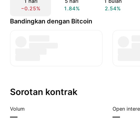
1 hari
5 hari
1 bulan
−0.25%
1.84%
2.54%
Bandingkan dengan Bitcoin
Sorotan kontrak
Volum
Open intere
—
—