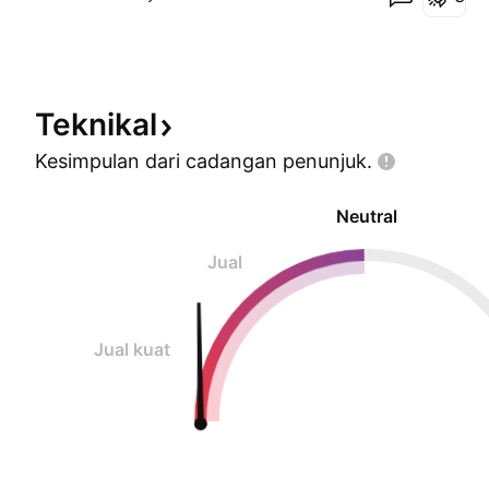
akaun anda ialah pakej essential dan keatas set
alert ikut kriteria yang anda kehendaki /fahami bil
Teknikal
Kesimpulan dari cadangan
penunjuk.
Neutral
Jual
Jual kuat