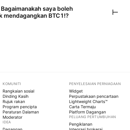
 Bagaimanakah saya boleh
uk mendagangkan
BTC1!
?
KOMUNITI
PENYELESAIAN PERNIAGAAN
Rangkaian sosial
Widget
Dinding Kasih
Perpustakaan pencartaan
Rujuk rakan
Lightweight Charts™
Program pencipta
Carta Termaju
Peraturan Dalaman
Platform Dagangan
Moderator
PELUANG PERTUMBUHAN
IDEA
Pengiklanan
Dagangan
Integrasi brokeraj