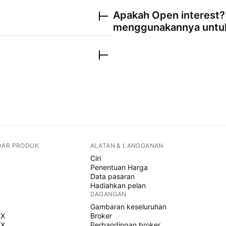
Apakah Open interest?
menggunakannya unt
DAR PRODUK
ALATAN & LANGGANAN
Ciri
Penentuan Harga
Data pasaran
Hadiahkan pelan
DAGANGAN
Gambaran keseluruhan
EX
Broker
EX
Perbandingan broker