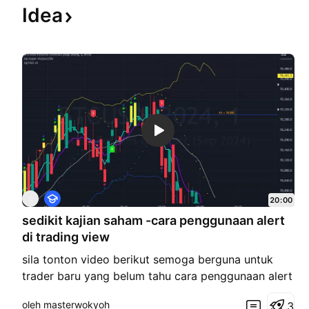
Idea
P
B
20:00
e
sedikit kajian saham -cara penggunaan alert
n
d
di trading view
i
d
sila tonton video berikut semoga berguna untuk
i
trader baru yang belum tahu cara penggunaan alert
k
a
dr wl remiser >trading plan> set alert di trading
n
oleh masterwokyoh
3
view .. untuk dapat set alert lebih dr 1 pastikan