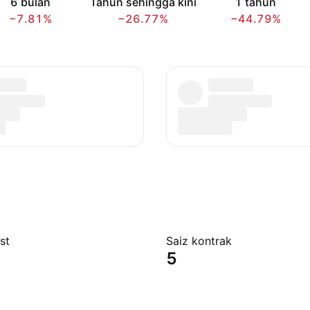
6 bulan
Tahun sehingga kini
1 tahun
−7.81%
−26.77%
−44.79%
st
Saiz kontrak
5