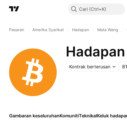
Cari
Pasaran
/
Amerika Syarikat
/
Hadapan
/
Mata Wang
/
Hadapan 
Kontrak berterusan
B
Gambaran keseluruhan
Komuniti
Teknikal
Keluk hadapa