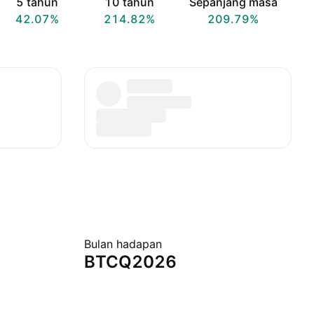
5 tahun
10 tahun
Sepanjang masa
42.07%
214.82%
209.79%
Bulan hadapan
BTCQ2026