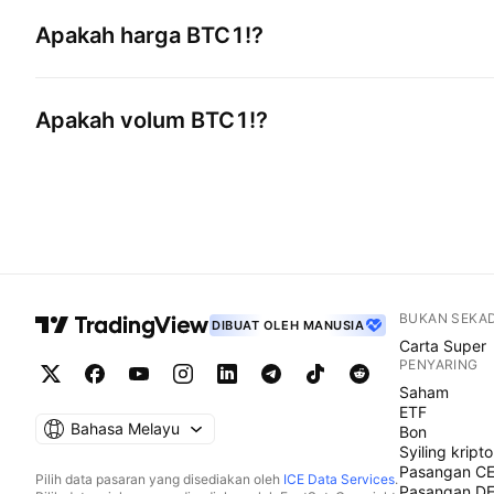
Apakah harga
BTC1!
?
Apakah volum
BTC1!
?
BUKAN SEKA
DIBUAT OLEH MANUSIA
Carta Super
PENYARING
Saham
ETF
Bahasa Melayu
Bon
Syiling kripto
Pasangan C
Pilih data pasaran yang disediakan oleh
ICE Data Services
.
Pasangan D