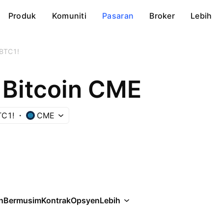
Produk
Komuniti
Pasaran
Broker
Lebih
BTC1!
Bitcoin CME
TC1!
CME
n
Bermusim
Kontrak
Opsyen
Lebih