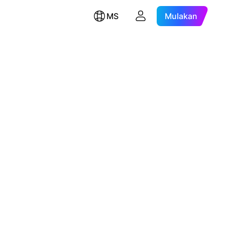
MS
Mulakan