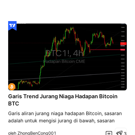
Garis Trend Jurang Niaga Hadapan Bitcoin
BTC
Garis aliran jurang niaga hadapan Bitcoin, sasaran
adalah untuk mengisi jurang di bawah, sasaran
adalah di bawah garis aliran, jika ia jatuh di bawah
oleh ZhongBenCong001
3
jurang, ia akan berundur ke bawah.