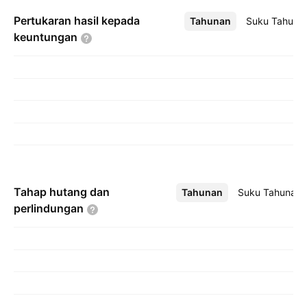
Pertukaran hasil kepada
Tahunan
Lebih
Suku Tahuna
keuntungan
Tahap hutang dan
Tahunan
Lebih
Suku Tahunan
perlindungan