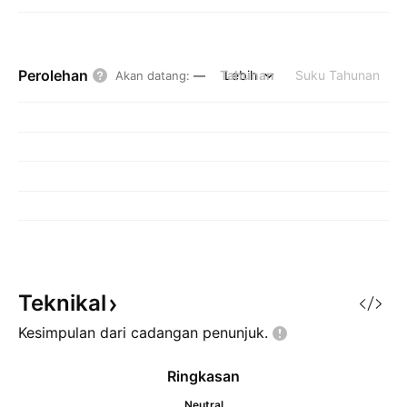
Perolehan
Tahunan
Lebih
Suku Tahunan
Akan datang
:
—
Teknikal
Kesimpulan dari cadangan
penunjuk.
Ringkasan
Neutral