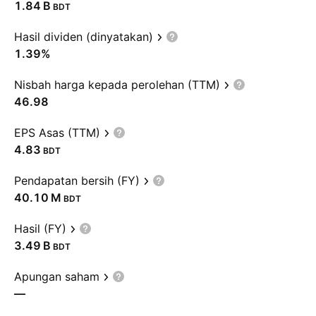
‪1.84 B‬
BDT
Hasil dividen (dinyatakan)
1.39%
Nisbah harga kepada perolehan (TTM)
46.98
EPS Asas (TTM)
4.83
BDT
Pendapatan bersih (FY)
‪40.10 M‬
BDT
Hasil (FY)
‪3.49 B‬
BDT
Apungan saham
—