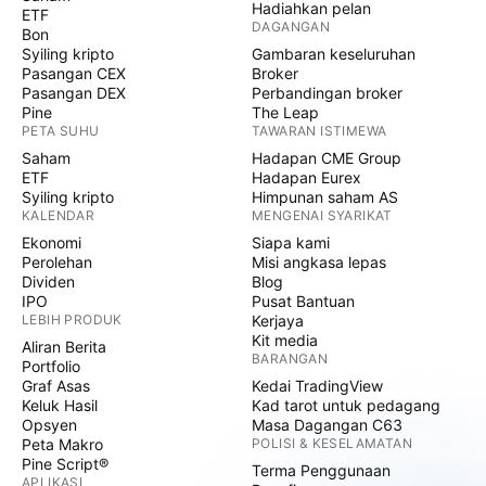
Hadiahkan pelan
ETF
DAGANGAN
Bon
Syiling kripto
Gambaran keseluruhan
Pasangan CEX
Broker
Pasangan DEX
Perbandingan broker
Pine
The Leap
PETA SUHU
TAWARAN ISTIMEWA
Saham
Hadapan CME Group
ETF
Hadapan Eurex
Syiling kripto
Himpunan saham AS
KALENDAR
MENGENAI SYARIKAT
Ekonomi
Siapa kami
Perolehan
Misi angkasa lepas
Dividen
Blog
IPO
Pusat Bantuan
LEBIH PRODUK
Kerjaya
Kit media
Aliran Berita
BARANGAN
Portfolio
Graf Asas
Kedai TradingView
Keluk Hasil
Kad tarot untuk pedagang
Opsyen
Masa Dagangan C63
Peta Makro
POLISI & KESELAMATAN
Pine Script®
Terma Penggunaan
APLIKASI