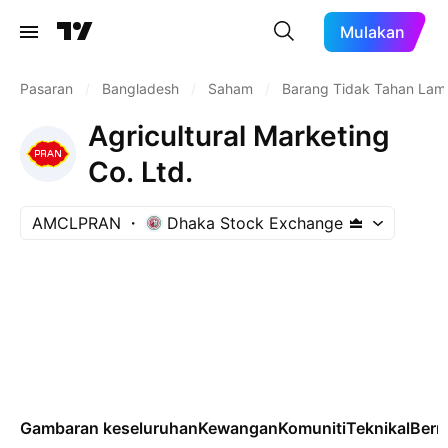
Mulakan
Pasaran
/
Bangladesh
/
Saham
/
Barang Tidak Tahan Lam
Agricultural Marketing
Co. Ltd.
AMCLPRAN
Dhaka Stock Exchange
Gambaran keseluruhan
Kewangan
Komuniti
Teknikal
Ber