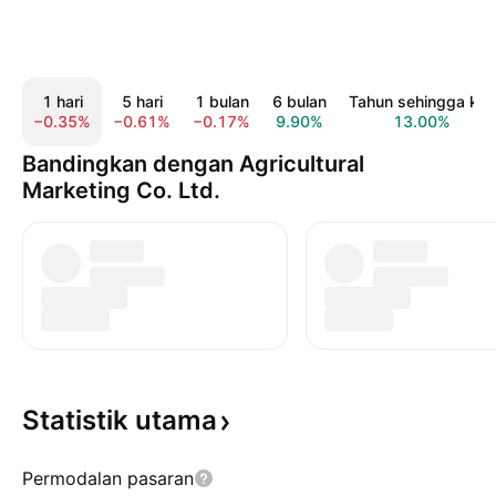
1 hari
5 hari
1 bulan
6 bulan
Tahun sehingga kini
−0.35%
−0.61%
−0.17%
9.90%
13.00%
Bandingkan dengan Agricultural
Marketing Co. Ltd.
Statistik
utama
Permodalan pasaran