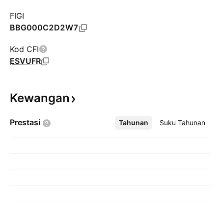
FIGI
BBG000C2D2W7
Kod CFI
ESVUFR
Kewangan
Prestasi
Tahunan
Lebih
Suku Tahunan