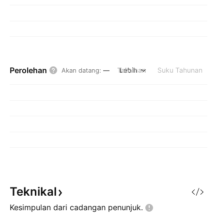
Perolehan
Tahunan
Lebih
Suku Tahunan
Akan datang
:
—
Teknikal
Kesimpulan dari cadangan
penunjuk.