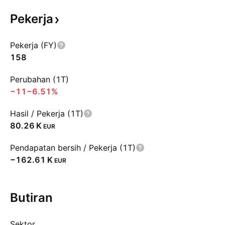
Pekerja
Pekerja (FY)
158
Perubahan (1T)
−11
−6.51%
Hasil / Pekerja (1T)
‪80.26 K‬
EUR
Pendapatan bersih / Pekerja (1T)
‪−162.61 K‬
EUR
Butiran
Sektor