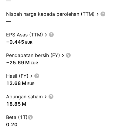
—
Nisbah harga kepada perolehan (TTM)
—
EPS Asas (TTM)
−0.445
EUR
Pendapatan bersih (FY)
‪−25.69 M‬
EUR
Hasil (FY)
‪12.68 M‬
EUR
Apungan saham
‪18.85 M‬
Beta (1T)
0.20