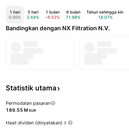
1 hari
5 hari
1 bulan
6 bulan
Tahun sehingga kini
0.00%
2.64%
−6.52%
71.88%
18.07%
Bandingkan dengan NX Filtration N.V.
Statistik
utama
Permodalan pasaran
‪189.55 M‬
EUR
Hasil dividen (dinyatakan)