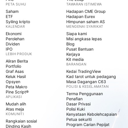
PETA SUHU
TAWARAN ISTIMEWA
Saham
Hadapan CME Group
ETF
Hadapan Eurex
Syiling kripto
Himpunan saham AS
KALENDAR
MENGENAI SYARIKAT
Ekonomi
Siapa kami
Perolehan
Misi angkasa lepas
Dividen
Blog
IPO
Pusat Bantuan
LEBIH PRODUK
Kerjaya
Kit media
Aliran Berita
BARANGAN
Portfolio
Graf Asas
Kedai TradingView
Keluk Hasil
Kad tarot untuk pedagang
Opsyen
Masa Dagangan C63
Peta Makro
POLISI & KESELAMATAN
Pine Script®
Terma Penggunaan
APLIKASI
Penafian
Mudah alih
Dasar Privasi
Atas meja
Polisi Kuki
KOMUNITI
Kenyataan Kebolehcapaian
Petua sekuriti
Rangkaian sosial
Program Carian Pepijat
Dinding Kasih