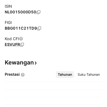
ISIN
NL0015000D50
FIGI
BBG011C21TD9
Kod CFI
ESVUFR
Kewangan
Prestasi
Tahunan
Lebih
Suku Tahunan