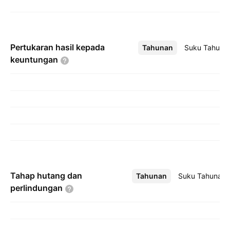
Pertukaran hasil kepada
Tahunan
Lebih
Suku Tahuna
keuntungan
Tahap hutang dan
Tahunan
Lebih
Suku Tahunan
perlindungan