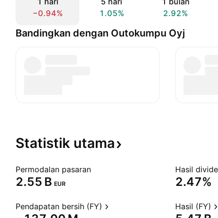
1 hari
5 hari
1 bulan
−0.94%
1.05%
2.92%
Bandingkan dengan Outokumpu Oyj
Statistik
utama
Permodalan pasaran
Hasil divid
‪2.55 B‬
2.47%
EUR
Pendapatan bersih (FY)
Hasil (FY)