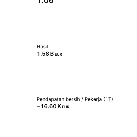
1.06
Hasil
‪1.58 B‬
EUR
Pendapatan bersih / Pekerja (1T)
‪−16.60 K‬
EUR