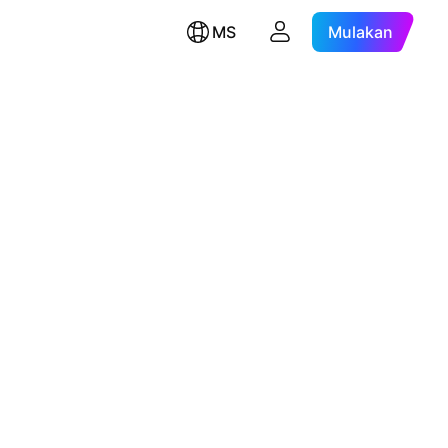
MS
Mulakan