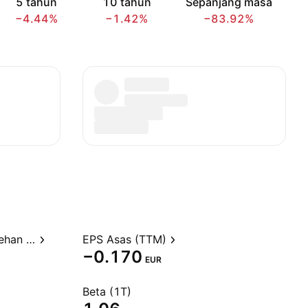
5 tahun
10 tahun
Sepanjang masa
−4.44%
−1.42%
−83.92%
Nisbah harga kepada perolehan (TTM)
EPS Asas (TTM)
−0.170
EUR
Beta (1T)