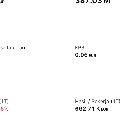
‪387.03 M‬
UR
sa laporan
EPS
0.06
EUR
(1T)
Hasil / Pekerja (1T)
05%
‪662.71 K‬
EUR