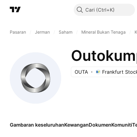
Cari
Pasaran
/
Jerman
/
Saham
/
Mineral Bukan Tenaga
/
K
Outokum
OUTA
Frankfurt Sto
Gambaran keseluruhan
Kewangan
Dokumen
Komuniti
Te