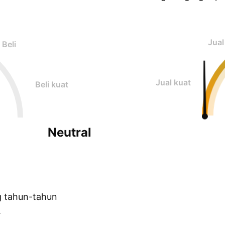
Jual
Beli
Jual kuat
Beli kuat
Neutral
g tahun-tahun
.