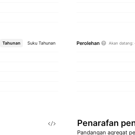
Perolehan
Tahunan
Lebih
Suku Tahunan
Akan datang
:
Penarafan
pen
Pandangan agregat p