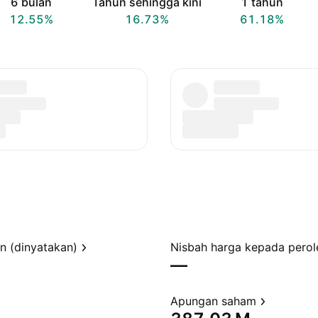
6 bulan
Tahun sehingga kini
1 tahun
12.55%
16.73%
61.18%
en (dinyatakan)
—
Apungan saham