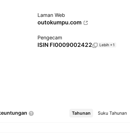
Laman Web
outokumpu.com
Pengecam
ISIN
FI0009002422
Lebih +1
keuntungan
Tahunan
Lebih
Suku Tahunan