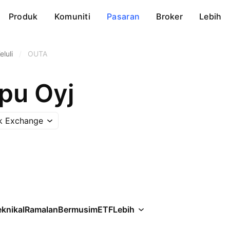
Produk
Komuniti
Pasaran
Broker
Lebih
eluli
/
OUTA
pu Oyj
ck Exchange
knikal
Ramalan
Bermusim
ETF
Lebih