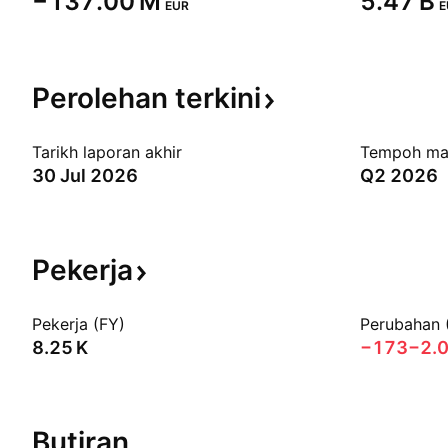
‪−137.00 M‬
‪5.47 B‬
EUR
E
Perolehan
terkini
Tarikh laporan akhir
Tempoh ma
30 Jul 2026
Q2 2026
Pekerja
Pekerja (FY)
Perubahan 
‪8.25 K‬
−173
−2.
Butiran