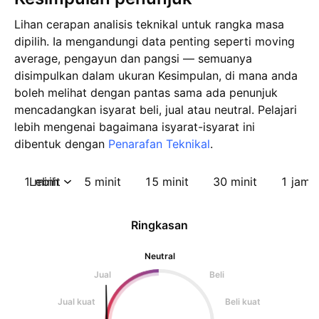
Lihan cerapan analisis teknikal untuk rangka masa
dipilih. Ia mengandungi data penting seperti moving
average, pengayun dan pangsi — semuanya
disimpulkan dalam ukuran Kesimpulan, di mana anda
boleh melihat dengan pantas sama ada penunjuk
mencadangkan isyarat beli, jual atau neutral. Pelajari
lebih mengenai bagaimana isyarat-isyarat ini
dibentuk dengan
Penarafan Teknikal
.
1 minit
Lebih
5 minit
15 minit
30 minit
1 jam
Ringkasan
Neutral
Jual
Beli
Jual kuat
Beli kuat