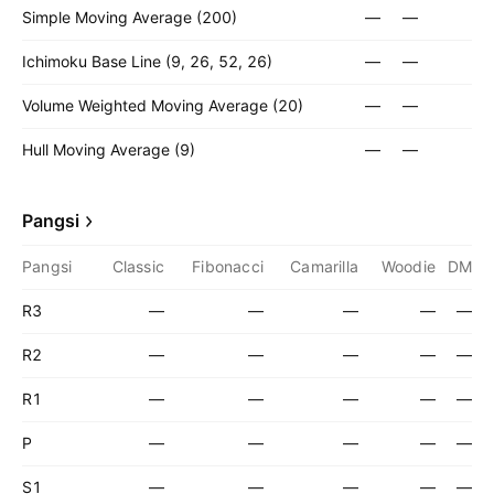
Simple Moving Average (200)
—
—
Ichimoku Base Line (9, 26, 52, 26)
—
—
Volume Weighted Moving Average (20)
—
—
Hull Moving Average (9)
—
—
Pangsi
Pangsi
Classic
Fibonacci
Camarilla
Woodie
DM
R3
—
—
—
—
—
R2
—
—
—
—
—
R1
—
—
—
—
—
P
—
—
—
—
—
S1
—
—
—
—
—