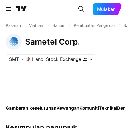
Mulakan
Pasaran
/
Vietnam
/
Saham
/
Pembuatan Pengeluar
/
Ba
Sametel Corp.
SMT
Hanoi Stock Exchange
Gambaran keseluruhan
Kewangan
Komuniti
Teknikal
Ber
Kesimpulan penunjuk