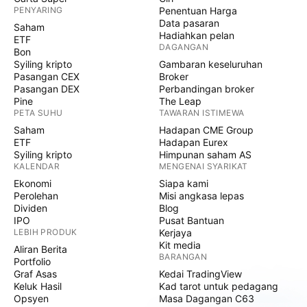
PENYARING
Penentuan Harga
Data pasaran
Saham
Hadiahkan pelan
ETF
DAGANGAN
Bon
Syiling kripto
Gambaran keseluruhan
Pasangan CEX
Broker
Pasangan DEX
Perbandingan broker
Pine
The Leap
PETA SUHU
TAWARAN ISTIMEWA
Saham
Hadapan CME Group
ETF
Hadapan Eurex
Syiling kripto
Himpunan saham AS
KALENDAR
MENGENAI SYARIKAT
Ekonomi
Siapa kami
Perolehan
Misi angkasa lepas
Dividen
Blog
IPO
Pusat Bantuan
LEBIH PRODUK
Kerjaya
Kit media
Aliran Berita
BARANGAN
Portfolio
Graf Asas
Kedai TradingView
Keluk Hasil
Kad tarot untuk pedagang
Opsyen
Masa Dagangan C63