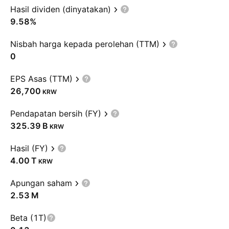
Hasil dividen (dinyatakan)
9.58%
Nisbah harga kepada perolehan (TTM)
0
EPS Asas (TTM)
26,700
KRW
Pendapatan bersih (FY)
‪325.39 B‬
KRW
Hasil (FY)
‪4.00 T‬
KRW
Apungan saham
‪2.53 M‬
Beta (1T)