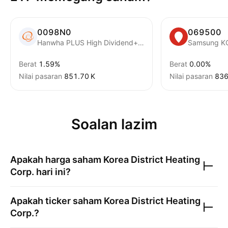
0098N0
069500
Hanwha PLUS High Dividend+Buyback ETF Units
Samsung K
Berat
1.59%
Berat
0.00%
Nilai pasaran
‪851.70 K‬
Nilai pasaran
‪836
Soalan lazim
Apakah harga saham
Korea District Heating
Corp.
hari ini?
Apakah ticker saham
Korea District Heating
Corp.
?