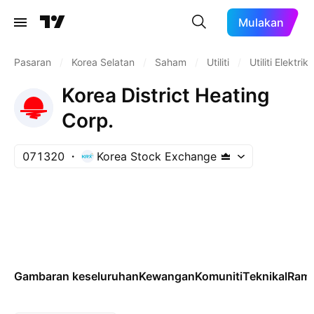
Mulakan
Pasaran
/
Korea Selatan
/
Saham
/
Utiliti
/
Utiliti Elektrik
Korea District Heating
Corp.
071320
Korea Stock Exchange
Gambaran keseluruhan
Kewangan
Komuniti
Teknikal
Rama