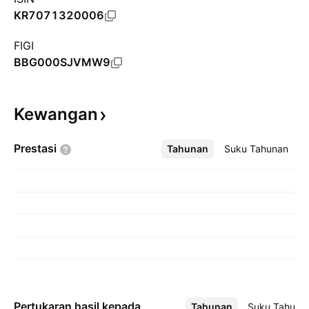
KR7071320006
FIGI
BBG000SJVMW9
Kewangan
Prestasi
Tahunan
Lebih
Suku Tahunan
Pertukaran hasil kepada
Tahunan
Lebih
Suku Tahuna