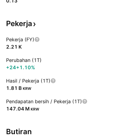
0.13
Pekerja
Pekerja (FY)
‪2.21 K‬
Perubahan (1T)
+24
+1.10%
Hasil / Pekerja (1T)
‪1.81 B‬
KRW
Pendapatan bersih / Pekerja (1T)
‪147.04 M‬
KRW
Butiran