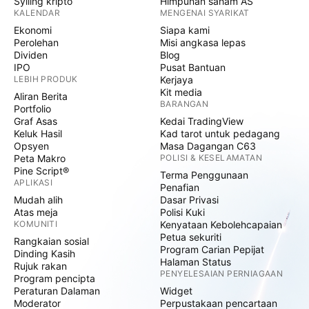
Syiling kripto
Himpunan saham AS
KALENDAR
MENGENAI SYARIKAT
Ekonomi
Siapa kami
Perolehan
Misi angkasa lepas
Dividen
Blog
IPO
Pusat Bantuan
LEBIH PRODUK
Kerjaya
Kit media
Aliran Berita
BARANGAN
Portfolio
Graf Asas
Kedai TradingView
Keluk Hasil
Kad tarot untuk pedagang
Opsyen
Masa Dagangan C63
Peta Makro
POLISI & KESELAMATAN
Pine Script®
Terma Penggunaan
APLIKASI
Penafian
Mudah alih
Dasar Privasi
Atas meja
Polisi Kuki
KOMUNITI
Kenyataan Kebolehcapaian
Petua sekuriti
Rangkaian sosial
Program Carian Pepijat
Dinding Kasih
Halaman Status
Rujuk rakan
PENYELESAIAN PERNIAGAAN
Program pencipta
Peraturan Dalaman
Widget
Moderator
Perpustakaan pencartaan