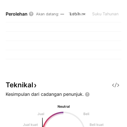
Perolehan
Tahunan
Lebih
Suku Tahunan
Akan datang
:
—
Teknikal
Kesimpulan dari cadangan
penunjuk.
Neutral
Jual
Beli
Jual kuat
Beli kuat