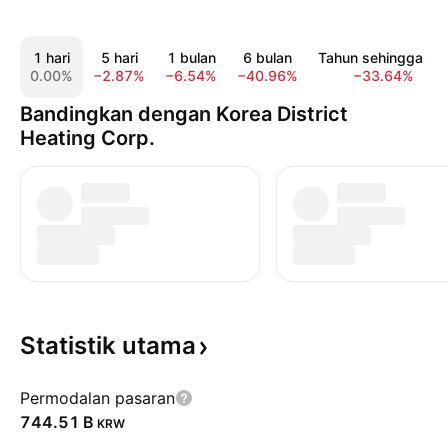
1 hari
5 hari
1 bulan
6 bulan
Tahun sehingga kin
0.00%
−2.87%
−6.54%
−40.96%
−33.64%
Bandingkan dengan Korea District
Heating Corp.
Statistik
utama
Permodalan pasaran
‪744.51 B‬
KRW