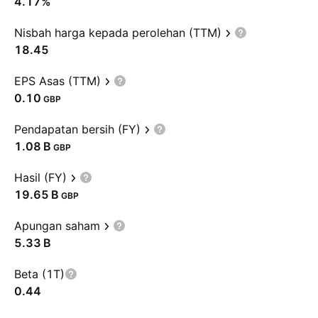
4.17%
Nisbah harga kepada perolehan (TTM)
18.45
EPS Asas (TTM)
0.10
GBP
Pendapatan bersih (FY)
‪1.08 B‬
GBP
Hasil (FY)
‪19.65 B‬
GBP
Apungan saham
‪5.33 B‬
Beta (1T)
0.44