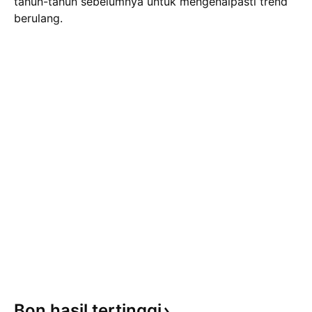
tahun-tahun sebelumnya untuk mengenalpasti trend
berulang.
Bon hasil
tertinggi