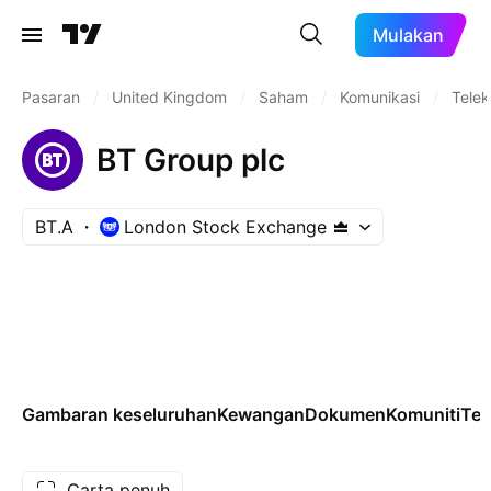
Mulakan
Pasaran
/
United Kingdom
/
Saham
/
Komunikasi
/
Tele
BT Group plc
BT.A
London Stock Exchange
Gambaran keseluruhan
Kewangan
Dokumen
Komuniti
Tek
Carta penuh