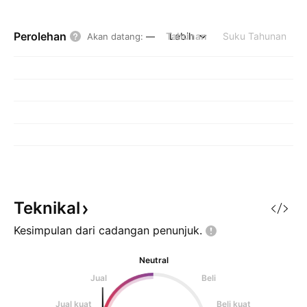
Perolehan
Tahunan
Lebih
Suku Tahunan
Akan datang
:
—
Teknikal
Kesimpulan dari cadangan
penunjuk.
Neutral
Jual
Beli
Jual kuat
Beli kuat