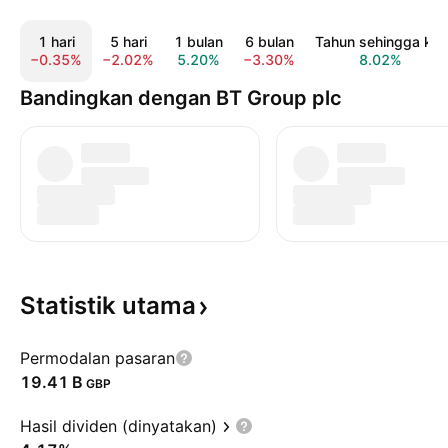
1 hari
5 hari
1 bulan
6 bulan
Tahun sehingga kini
−0.35%
−2.02%
5.20%
−3.30%
8.02%
Bandingkan dengan BT Group plc
Statistik
utama
Permodalan pasaran
‪19.41 B‬
GBP
Hasil dividen (dinyatakan)