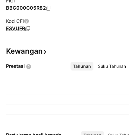
FIGI
BBG000C05R82
Kod CFI
ESVUFR
Kewangan
Prestasi
Tahunan
Lebih
Suku Tahunan