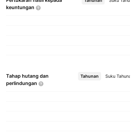
Pertukaran hasil kepada
Tahunan
Lebih
Suku Tahuna
keuntungan
Tahap hutang dan
Tahunan
Lebih
Suku Tahunan
perlindungan