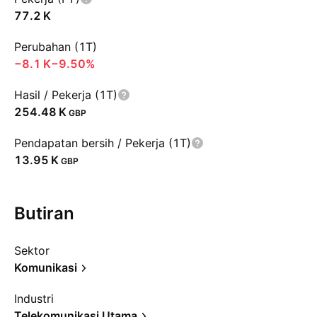
‪77.2 K‬
Perubahan (1T)
‪−8.1 K‬
−9.50%
Hasil / Pekerja (1T)
‪254.48 K‬
GBP
Pendapatan bersih / Pekerja (1T)
‪13.95 K‬
GBP
Butiran
Sektor
Komunikasi
Industri
Telekomunikasi Utama