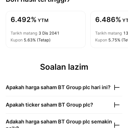
6.492%
6.486%
YTM
Y
Tarikh matang
3 Dis 2041
Tarikh matang
13
Kupon
5.63% (Tetap)
Kupon
5.75% (Te
Soalan lazim
Apakah harga saham
BT Group plc
hari ini?
Apakah ticker saham
BT Group plc
?
Adakah harga saham
BT Group plc
semakin