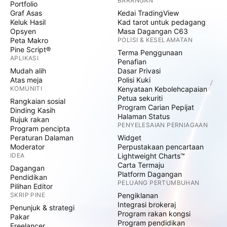
BARANGAN
Portfolio
Graf Asas
Kedai TradingView
Keluk Hasil
Kad tarot untuk pedagang
Opsyen
Masa Dagangan C63
Peta Makro
POLISI & KESELAMATAN
Pine Script®
Terma Penggunaan
APLIKASI
Penafian
Mudah alih
Dasar Privasi
Atas meja
Polisi Kuki
KOMUNITI
Kenyataan Kebolehcapaian
Petua sekuriti
Rangkaian sosial
Program Carian Pepijat
Dinding Kasih
Halaman Status
Rujuk rakan
PENYELESAIAN PERNIAGAAN
Program pencipta
Peraturan Dalaman
Widget
Moderator
Perpustakaan pencartaan
IDEA
Lightweight Charts™
Carta Termaju
Dagangan
Platform Dagangan
Pendidikan
PELUANG PERTUMBUHAN
Pilihan Editor
SKRIP PINE
Pengiklanan
Integrasi brokeraj
Penunjuk & strategi
Program rakan kongsi
Pakar
Program pendidikan
Freelancer