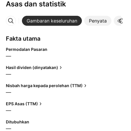
Asas dan statistik
Gambaran keseluruhan
Penyata
Statis
Lebih
Fakta utama
Permodalan Pasaran
—
Hasil dividen (dinyatakan)
—
Nisbah harga kepada perolehan (TTM)
—
EPS Asas (TTM)
—
Ditubuhkan
—