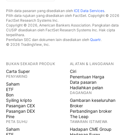
Pilih data pasaran yang disediakan oleh
ICE Data Services
.
Pilih data rujukan yang disediakan oleh FactSet. Copyright © 2026
FactSet Research Systems Inc.
Copyright © 2026, American Bankers Association. Pangkalan data
CUSIP disediakan oleh FactSet Research Systems Inc. Hak cipta
terpelihara.
Pemfailan SEC dan dokumen lain disediakan oleh
Quartr
.
© 2026 TradingView, Inc.
BUKAN SEKADAR PRODUK
ALATAN & LANGGANAN
Carta Super
Ciri
PENYARING
Penentuan Harga
Data pasaran
Saham
Hadiahkan pelan
ETF
DAGANGAN
Bon
Syiling kripto
Gambaran keseluruhan
Pasangan CEX
Broker
Pasangan DEX
Perbandingan broker
Pine
The Leap
PETA SUHU
TAWARAN ISTIMEWA
Saham
Hadapan CME Group
ETF
Hadapan Eurex