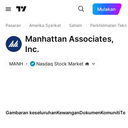
Mulakan
Pasaran
/
Amerika Syarikat
/
Saham
/
Perkhidmatan Tekno
Manhattan Associates,
Inc.
MANH
Nasdaq Stock Market
Gambaran keseluruhan
Kewangan
Dokumen
Komuniti
Tek