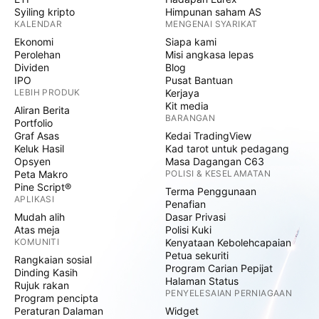
Syiling kripto
Himpunan saham AS
KALENDAR
MENGENAI SYARIKAT
Ekonomi
Siapa kami
Perolehan
Misi angkasa lepas
Dividen
Blog
IPO
Pusat Bantuan
LEBIH PRODUK
Kerjaya
Kit media
Aliran Berita
BARANGAN
Portfolio
Graf Asas
Kedai TradingView
Keluk Hasil
Kad tarot untuk pedagang
Opsyen
Masa Dagangan C63
Peta Makro
POLISI & KESELAMATAN
Pine Script®
Terma Penggunaan
APLIKASI
Penafian
Mudah alih
Dasar Privasi
Atas meja
Polisi Kuki
KOMUNITI
Kenyataan Kebolehcapaian
Petua sekuriti
Rangkaian sosial
Program Carian Pepijat
Dinding Kasih
Halaman Status
Rujuk rakan
PENYELESAIAN PERNIAGAAN
Program pencipta
Peraturan Dalaman
Widget