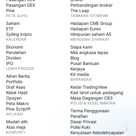
Pasangan DEX
Perbandingan broker
Pine
The Leap
PETA SUHU
TAWARAN ISTIMEWA
Saham
Hadapan CME Group
ETF
Hadapan Eurex
Syiling kripto
Himpunan saham AS
KALENDAR
MENGENAI SYARIKAT
Ekonomi
Siapa kami
Perolehan
Misi angkasa lepas
Dividen
Blog
IPO
Pusat Bantuan
LEBIH PRODUK
Kerjaya
Kit media
Aliran Berita
BARANGAN
Portfolio
Graf Asas
Kedai TradingView
Keluk Hasil
Kad tarot untuk pedagang
Opsyen
Masa Dagangan C63
Peta Makro
POLISI & KESELAMATAN
Pine Script®
Terma Penggunaan
APLIKASI
Penafian
Mudah alih
Dasar Privasi
Atas meja
Polisi Kuki
KOMUNITI
Kenyataan Kebolehcapaian