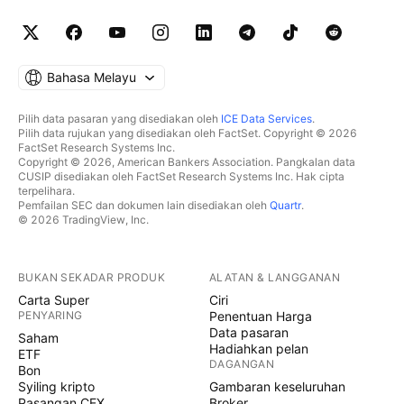
Bahasa Melayu
Pilih data pasaran yang disediakan oleh
ICE Data Services
.
Pilih data rujukan yang disediakan oleh FactSet. Copyright © 2026
FactSet Research Systems Inc.
Copyright © 2026, American Bankers Association. Pangkalan data
CUSIP disediakan oleh FactSet Research Systems Inc. Hak cipta
terpelihara.
Pemfailan SEC dan dokumen lain disediakan oleh
Quartr
.
© 2026 TradingView, Inc.
BUKAN SEKADAR PRODUK
ALATAN & LANGGANAN
Carta Super
Ciri
PENYARING
Penentuan Harga
Data pasaran
Saham
Hadiahkan pelan
ETF
DAGANGAN
Bon
Syiling kripto
Gambaran keseluruhan
Pasangan CEX
Broker