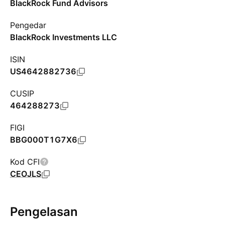
BlackRock Fund Advisors
Pengedar
BlackRock Investments LLC
ISIN
US4642882736
CUSIP
464288273
FIGI
BBG000T1G7X6
Kod CFI
CEOJLS
Pengelasan