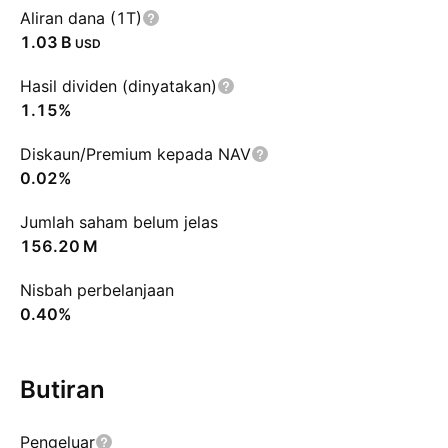
Aliran dana (1T)
‪1.03 B‬
USD
Hasil dividen (dinyatakan)
1.15%
Diskaun/Premium kepada NAV
0.02%
Jumlah saham belum jelas
‪156.20 M‬
Nisbah perbelanjaan
0.40%
Butiran
Pengeluar