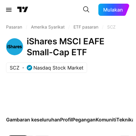
Mulakan
Pasaran
/
Amerika Syarikat
/
ETF pasaran
/
SCZ
iShares MSCI EAFE
Small-Cap ETF
SCZ
Nasdaq Stock Market
Gambaran keseluruhan
Profil
Pegangan
Komuniti
Teknikal