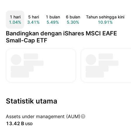
1 hari
5 hari
1 bulan
6 bulan
Tahun sehingga kini
1.04%
3.41%
5.49%
5.30%
10.91%
Bandingkan dengan iShares MSCI EAFE
Small-Cap ETF
Statistik utama
Assets under management (AUM)
‪13.42 B‬
USD