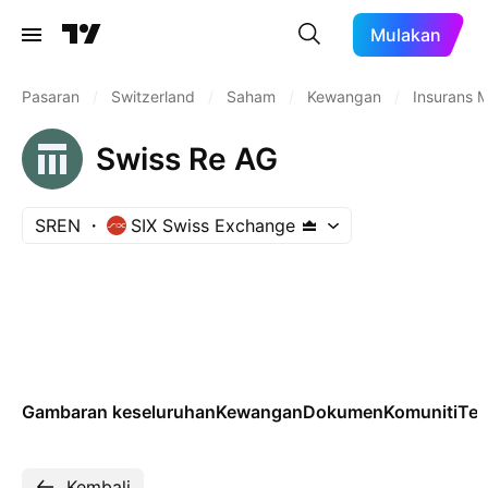
Mulakan
Pasaran
/
Switzerland
/
Saham
/
Kewangan
/
Insurans M
Swiss Re AG
SREN
SIX Swiss Exchange
Gambaran keseluruhan
Kewangan
Dokumen
Komuniti
Tek
Kembali