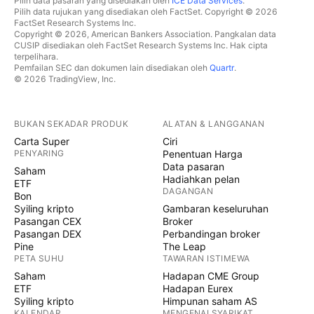
Pilih data pasaran yang disediakan oleh
ICE Data Services
.
Pilih data rujukan yang disediakan oleh FactSet. Copyright © 2026
FactSet Research Systems Inc.
Copyright © 2026, American Bankers Association. Pangkalan data
CUSIP disediakan oleh FactSet Research Systems Inc. Hak cipta
terpelihara.
Pemfailan SEC dan dokumen lain disediakan oleh
Quartr
.
© 2026 TradingView, Inc.
BUKAN SEKADAR PRODUK
ALATAN & LANGGANAN
Carta Super
Ciri
PENYARING
Penentuan Harga
Data pasaran
Saham
Hadiahkan pelan
ETF
DAGANGAN
Bon
Syiling kripto
Gambaran keseluruhan
Pasangan CEX
Broker
Pasangan DEX
Perbandingan broker
Pine
The Leap
PETA SUHU
TAWARAN ISTIMEWA
Saham
Hadapan CME Group
ETF
Hadapan Eurex
Syiling kripto
Himpunan saham AS
KALENDAR
MENGENAI SYARIKAT