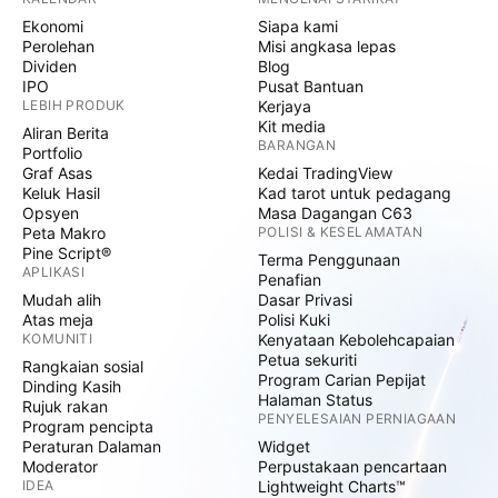
Ekonomi
Siapa kami
Perolehan
Misi angkasa lepas
Dividen
Blog
IPO
Pusat Bantuan
LEBIH PRODUK
Kerjaya
Kit media
Aliran Berita
BARANGAN
Portfolio
Graf Asas
Kedai TradingView
Keluk Hasil
Kad tarot untuk pedagang
Opsyen
Masa Dagangan C63
Peta Makro
POLISI & KESELAMATAN
Pine Script®
Terma Penggunaan
APLIKASI
Penafian
Mudah alih
Dasar Privasi
Atas meja
Polisi Kuki
KOMUNITI
Kenyataan Kebolehcapaian
Petua sekuriti
Rangkaian sosial
Program Carian Pepijat
Dinding Kasih
Halaman Status
Rujuk rakan
PENYELESAIAN PERNIAGAAN
Program pencipta
Peraturan Dalaman
Widget
Moderator
Perpustakaan pencartaan
IDEA
Lightweight Charts™