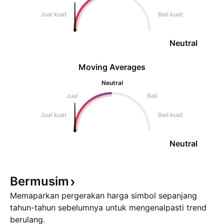
Jual kuat
Beli kuat
Neutral
Moving Averages
Neutral
Jual
Beli
Jual kuat
Beli kuat
Neutral
Bermusim
Memaparkan pergerakan harga simbol sepanjang
tahun-tahun sebelumnya untuk mengenalpasti trend
berulang.