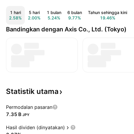
1 hari
5 hari
1 bulan
6 bulan
Tahun sehingga kini
2.58%
2.00%
5.24%
9.77%
19.46%
Bandingkan dengan Axis Co., Ltd. (Tokyo)
Statistik
utama
Permodalan pasaran
‪7.35 B‬
JPY
Hasil dividen (dinyatakan)