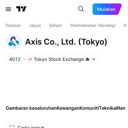
Mulakan
Pasaran
/
Jepun
/
Saham
/
Perkhidmatan Teknologi
/
Pe
Axis Co., Ltd. (Tokyo)
4012
Tokyo Stock Exchange
Gambaran keseluruhan
Kewangan
Komuniti
Teknikal
Rama
Carta penuh