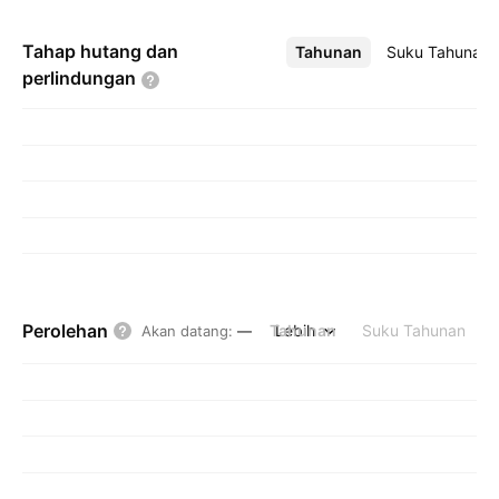
Tahap hutang dan
Tahunan
Lebih
Suku Tahunan
perlindungan
Perolehan
Tahunan
Lebih
Suku Tahunan
Akan datang
:
—