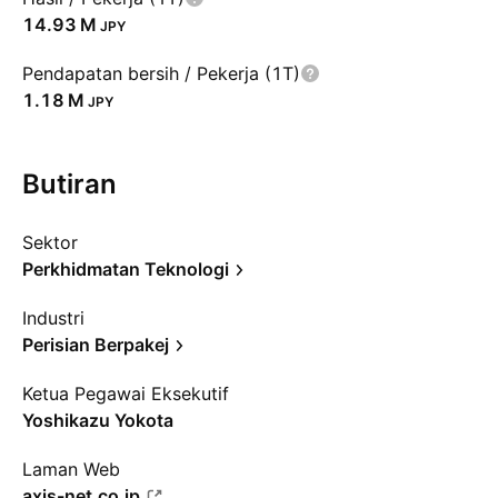
‪14.93 M‬
JPY
Pendapatan bersih / Pekerja (1T)
‪1.18 M‬
JPY
Butiran
Sektor
Perkhidmatan Teknologi
Industri
Perisian Berpakej
Ketua Pegawai Eksekutif
Yoshikazu Yokota
Laman Web
axis-net.co.jp