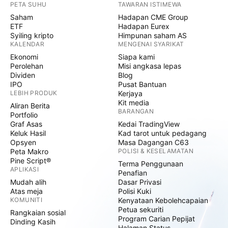
PETA SUHU
TAWARAN ISTIMEWA
Saham
Hadapan CME Group
ETF
Hadapan Eurex
Syiling kripto
Himpunan saham AS
KALENDAR
MENGENAI SYARIKAT
Ekonomi
Siapa kami
Perolehan
Misi angkasa lepas
Dividen
Blog
IPO
Pusat Bantuan
LEBIH PRODUK
Kerjaya
Kit media
Aliran Berita
BARANGAN
Portfolio
Graf Asas
Kedai TradingView
Keluk Hasil
Kad tarot untuk pedagang
Opsyen
Masa Dagangan C63
Peta Makro
POLISI & KESELAMATAN
Pine Script®
Terma Penggunaan
APLIKASI
Penafian
Mudah alih
Dasar Privasi
Atas meja
Polisi Kuki
KOMUNITI
Kenyataan Kebolehcapaian
Petua sekuriti
Rangkaian sosial
Program Carian Pepijat
Dinding Kasih
Halaman Status