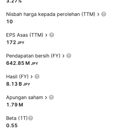
3.27%
Nisbah harga kepada perolehan (TTM)
10
EPS Asas (TTM)
172
JPY
Pendapatan bersih (FY)
‪642.85 M‬
JPY
Hasil (FY)
‪8.13 B‬
JPY
Apungan saham
‪1.79 M‬
Beta (1T)
0.55