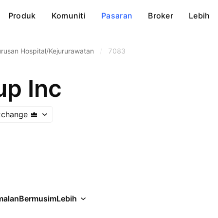
Produk
Komuniti
Pasaran
Broker
Lebih
rusan Hospital/Kejururawatan
/
7083
p Inc
xchange
malan
Bermusim
Lebih