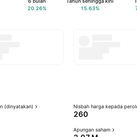
6 bulan
Tahun sehingga kini
1
20.26%
15.63%
en (dinyatakan)
260
Apungan saham