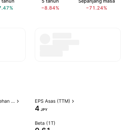
 tahun
5 tahun
Sepanjang masa
7.47%
−8.84%
−71.24%
Nisbah harga kepada perolehan (TTM)
EPS Asas (TTM)
4
JPY
Beta (1T)