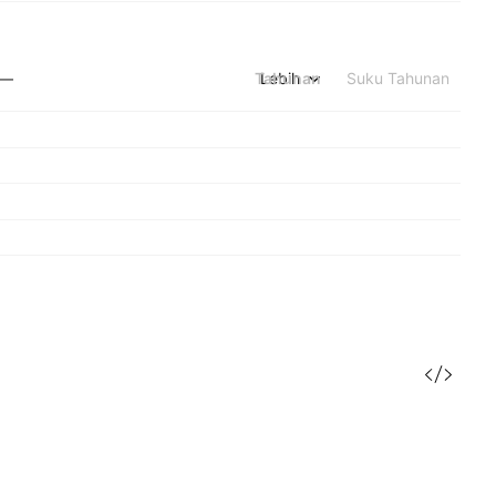
Tahunan
Lebih
Suku Tahunan
—