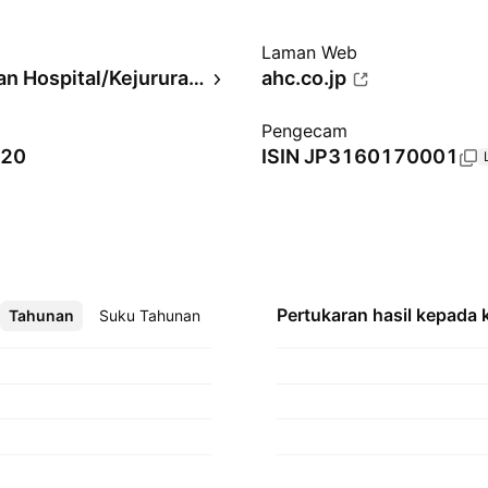
Laman Web
Pengurusan Hospital/Kejururawatan
ahc.co.jp
Pengecam
020
ISIN
JP3160170001
Pertukaran hasil kepada
Tahunan
Lebih
Suku Tahunan