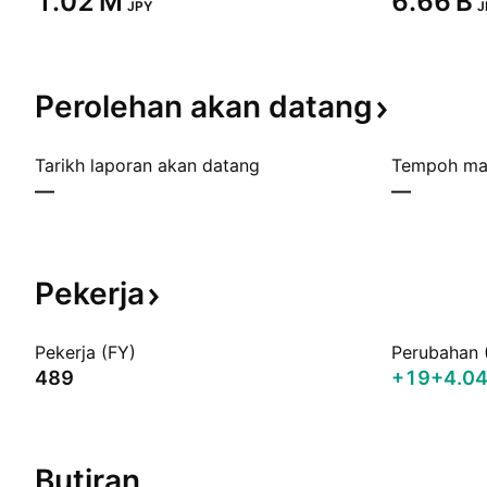
‪1.02 M‬
‪6.66 B‬
JPY
J
Perolehan akan
datang
Tarikh laporan akan datang
Tempoh ma
—
—
Pekerja
Pekerja (FY)
Perubahan 
489
+19
+4.0
Butiran