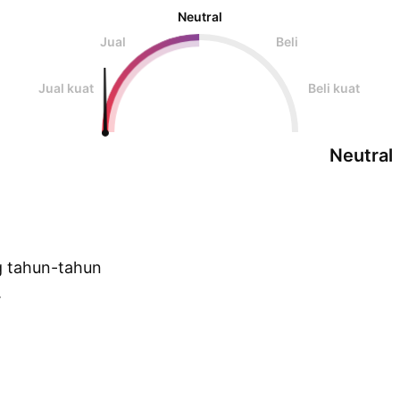
Neutral
Jual
Beli
Jual kuat
Beli kuat
Neutral
g tahun-tahun
.