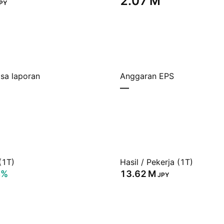
‪2.07 M‬
PY
sa laporan
Anggaran EPS
—
(1T)
Hasil / Pekerja (1T)
4%
‪13.62 M‬
JPY