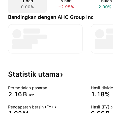
1 hari
5 hari
1 bulan
0.00%
−2.95%
2.00%
Bandingkan dengan AHC Group Inc
Statistik
utama
Permodalan pasaran
Hasil divid
‪2.16 B‬
1.18%
JPY
Pendapatan bersih (FY)
Hasil (FY)