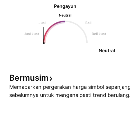
Pengayun
Neutral
Jual
Beli
Jual kuat
Beli kuat
Neutral
Bermusim
Memaparkan pergerakan harga simbol sepanjan
sebelumnya untuk mengenalpasti trend berulang