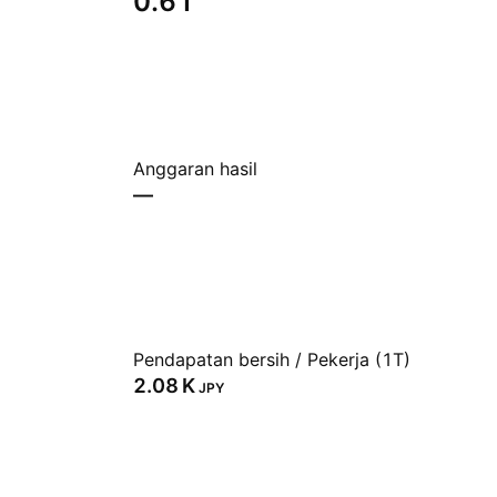
0.61
Anggaran hasil
—
Pendapatan bersih / Pekerja (1T)
‪2.08 K‬
JPY