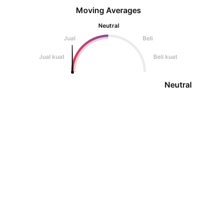
Moving Averages
Neutral
Jual
Beli
Jual kuat
Beli kuat
Neutral