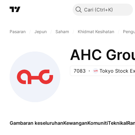
Cari
Pasaran
/
Jepun
/
Saham
/
Khidmat Kesihatan
/
Pengu
AHC Grou
7083
Tokyo Stock E
Gambaran keseluruhan
Kewangan
Komuniti
Teknikal
Ra