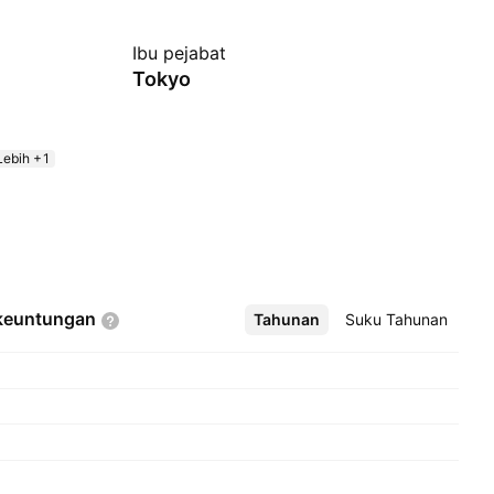
Ibu pejabat
Tokyo
Lebih +1
keuntungan
Tahunan
Lebih
Suku Tahunan