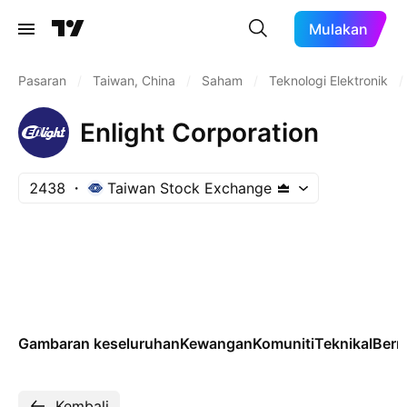
Mulakan
Pasaran
/
Taiwan, China
/
Saham
/
Teknologi Elektronik
/
Enlight Corporation
2438
Taiwan Stock Exchange
Gambaran keseluruhan
Kewangan
Komuniti
Teknikal
Ber
Kembali