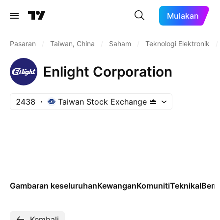
Mulakan
Pasaran
/
Taiwan, China
/
Saham
/
Teknologi Elektronik
/
Enlight Corporation
2438
Taiwan Stock Exchange
Gambaran keseluruhan
Kewangan
Komuniti
Teknikal
Ber
Kembali