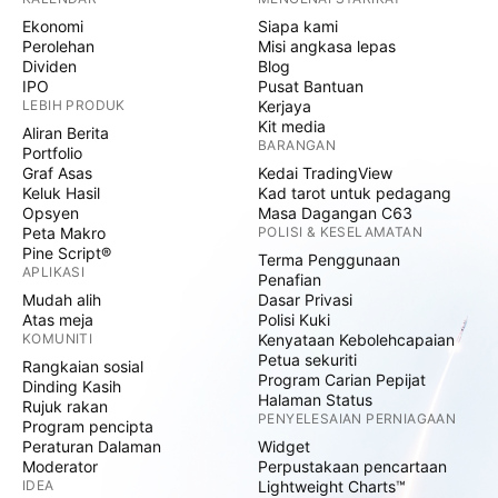
Ekonomi
Siapa kami
Perolehan
Misi angkasa lepas
Dividen
Blog
IPO
Pusat Bantuan
LEBIH PRODUK
Kerjaya
Kit media
Aliran Berita
BARANGAN
Portfolio
Graf Asas
Kedai TradingView
Keluk Hasil
Kad tarot untuk pedagang
Opsyen
Masa Dagangan C63
Peta Makro
POLISI & KESELAMATAN
Pine Script®
Terma Penggunaan
APLIKASI
Penafian
Mudah alih
Dasar Privasi
Atas meja
Polisi Kuki
KOMUNITI
Kenyataan Kebolehcapaian
Petua sekuriti
Rangkaian sosial
Program Carian Pepijat
Dinding Kasih
Halaman Status
Rujuk rakan
PENYELESAIAN PERNIAGAAN
Program pencipta
Peraturan Dalaman
Widget
Moderator
Perpustakaan pencartaan
IDEA
Lightweight Charts™