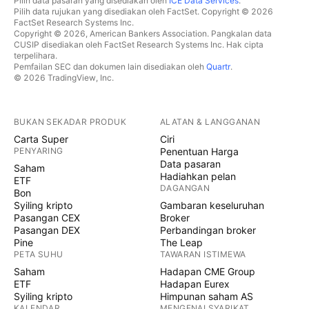
Pilih data pasaran yang disediakan oleh
ICE Data Services
.
Pilih data rujukan yang disediakan oleh FactSet. Copyright © 2026
FactSet Research Systems Inc.
Copyright © 2026, American Bankers Association. Pangkalan data
CUSIP disediakan oleh FactSet Research Systems Inc. Hak cipta
terpelihara.
Pemfailan SEC dan dokumen lain disediakan oleh
Quartr
.
© 2026 TradingView, Inc.
BUKAN SEKADAR PRODUK
ALATAN & LANGGANAN
Carta Super
Ciri
PENYARING
Penentuan Harga
Data pasaran
Saham
Hadiahkan pelan
ETF
DAGANGAN
Bon
Syiling kripto
Gambaran keseluruhan
Pasangan CEX
Broker
Pasangan DEX
Perbandingan broker
Pine
The Leap
PETA SUHU
TAWARAN ISTIMEWA
Saham
Hadapan CME Group
ETF
Hadapan Eurex
Syiling kripto
Himpunan saham AS
KALENDAR
MENGENAI SYARIKAT