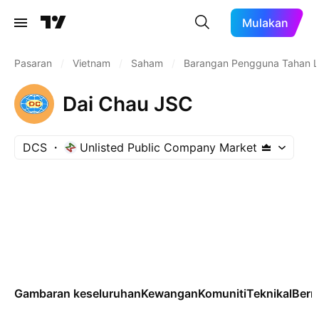
Mulakan
Pasaran
/
Vietnam
/
Saham
/
Barangan Pengguna Tahan 
Dai Chau JSC
DCS
Unlisted Public Company Market
Gambaran keseluruhan
Kewangan
Komuniti
Teknikal
Ber