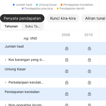
Jumlah hasil
Untung Kasar
Pendapatan kendalian
Pendapatan pracukai
Pendapatan bersih
Penyata pendapatan
Kunci kira-kira
Aliran tunai
Tahunan
Suku Tahunan
Metrik
2009
2010
Mata wang: VND
Jumlah hasil
Kos barangan yang dijual
Untung Kasar
Perbelanjaan kendalian (tidak termasuk COGS)
Pendapatan kendalian
Non-operating income (total)