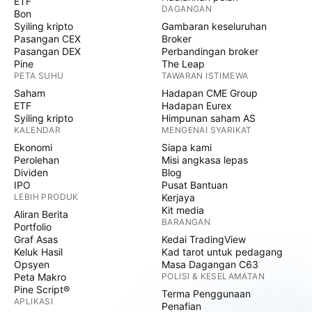
ETF
DAGANGAN
Bon
Syiling kripto
Gambaran keseluruhan
Pasangan CEX
Broker
Pasangan DEX
Perbandingan broker
Pine
The Leap
PETA SUHU
TAWARAN ISTIMEWA
Saham
Hadapan CME Group
ETF
Hadapan Eurex
Syiling kripto
Himpunan saham AS
KALENDAR
MENGENAI SYARIKAT
Ekonomi
Siapa kami
Perolehan
Misi angkasa lepas
Dividen
Blog
IPO
Pusat Bantuan
LEBIH PRODUK
Kerjaya
Kit media
Aliran Berita
BARANGAN
Portfolio
Graf Asas
Kedai TradingView
Keluk Hasil
Kad tarot untuk pedagang
Opsyen
Masa Dagangan C63
Peta Makro
POLISI & KESELAMATAN
Pine Script®
Terma Penggunaan
APLIKASI
Penafian