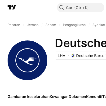
Cari
Pasaran
/
Jerman
/
Saham
/
Pengangkutan
/
Syarika
Deutsche
LHA
Deutsche Borse 
Gambaran keseluruhan
Kewangan
Dokumen
Komuniti
Te