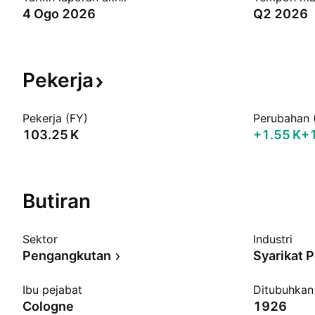
4 Ogo 2026
Q2 2026
Pekerja
Pekerja (FY)
Perubahan 
‪103.25 K‬
‪+1.55 K‬
+
Butiran
Sektor
Industri
Pengangkutan
Syarikat 
Ibu pejabat
Ditubuhkan
Cologne
1926