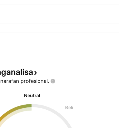
ganalisa
enarafan
profesional.
Neutral
Beli