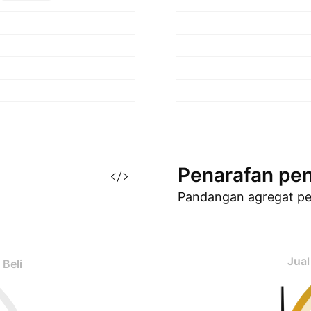
Penarafan
pen
Pandangan agregat p
Jual
Beli