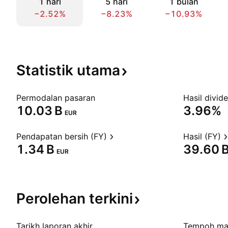
1 hari
5 hari
1 bulan
−2.52%
−8.23%
−10.93%
Statistik
utama
Permodalan pasaran
Hasil divid
‪10.03 B‬
3.96%
EUR
Pendapatan bersih (FY)
Hasil (FY)
‪1.34 B‬
‪39.60 B
EUR
Perolehan
terkini
Tarikh laporan akhir
Tempoh ma