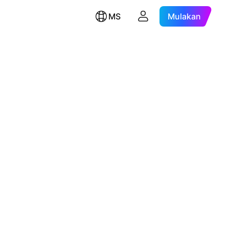
MS
Mulakan