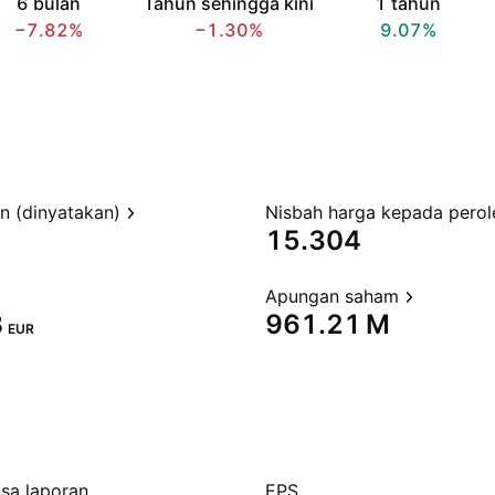
6 bulan
Tahun sehingga kini
1 tahun
−7.82%
−1.30%
9.07%
en (dinyatakan)
15.304
Apungan saham
‬
‪961.21 M‬
EUR
sa laporan
EPS