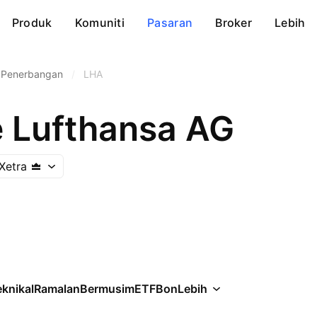
Produk
Komuniti
Pasaran
Broker
Lebih
t Penerbangan
/
LHA
 Lufthansa AG
Xetra
knikal
Ramalan
Bermusim
ETF
Bon
Lebih