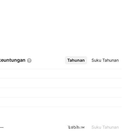
keuntungan
Tahunan
Lebih
Suku Tahunan
Tahunan
Lebih
Suku Tahunan
—