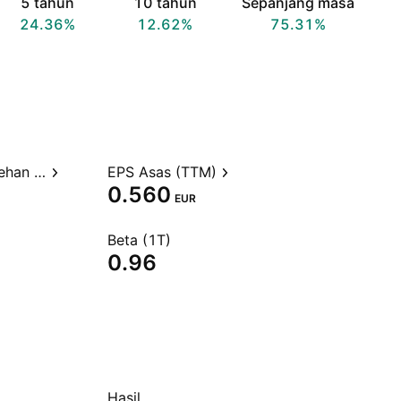
5 tahun
10 tahun
Sepanjang masa
24.36%
12.62%
75.31%
Nisbah harga kepada perolehan (TTM)
EPS Asas (TTM)
0.560
EUR
Beta (1T)
0.96
Hasil