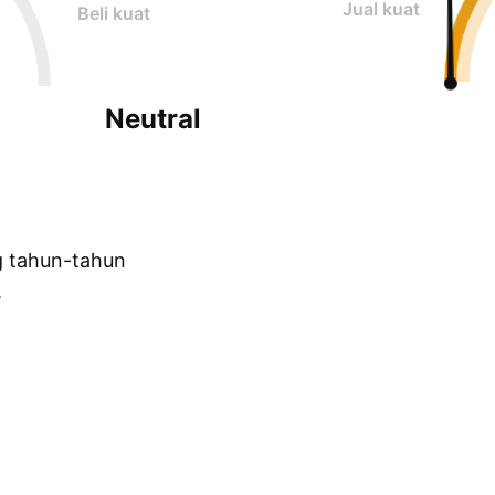
Jual kuat
Beli kuat
Neutral
g tahun-tahun
.