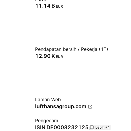
‪11.14 B‬
EUR
Pendapatan bersih / Pekerja (1T)
‪12.90 K‬
EUR
Laman Web
lufthansagroup.com
Pengecam
ISIN
DE0008232125
Lebih +1