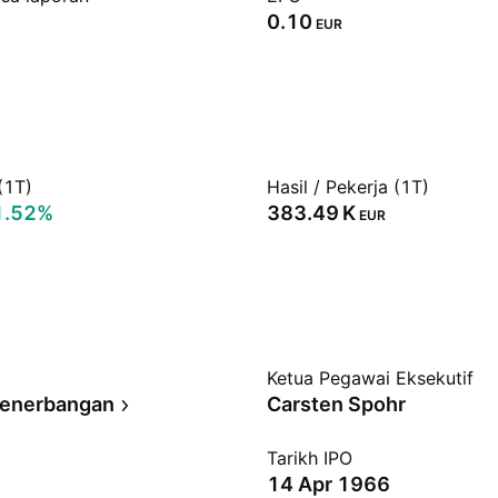
0.10
EUR
(1T)
Hasil / Pekerja (1T)
1.52%
‪383.49 K‬
EUR
Ketua Pegawai Eksekutif
Penerbangan
Carsten Spohr
Tarikh IPO
14 Apr 1966