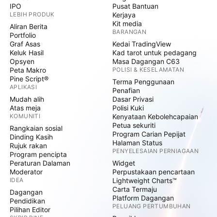
IPO
Pusat Bantuan
LEBIH PRODUK
Kerjaya
Kit media
Aliran Berita
BARANGAN
Portfolio
Graf Asas
Kedai TradingView
Keluk Hasil
Kad tarot untuk pedagang
Opsyen
Masa Dagangan C63
Peta Makro
POLISI & KESELAMATAN
Pine Script®
Terma Penggunaan
APLIKASI
Penafian
Mudah alih
Dasar Privasi
Atas meja
Polisi Kuki
KOMUNITI
Kenyataan Kebolehcapaian
Petua sekuriti
Rangkaian sosial
Program Carian Pepijat
Dinding Kasih
Halaman Status
Rujuk rakan
PENYELESAIAN PERNIAGAAN
Program pencipta
Peraturan Dalaman
Widget
Moderator
Perpustakaan pencartaan
IDEA
Lightweight Charts™
Carta Termaju
Dagangan
Platform Dagangan
Pendidikan
PELUANG PERTUMBUHAN
Pilihan Editor