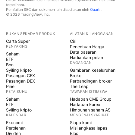
terpelihara.
Pemfailan SEC dan dokumen lain disediakan oleh
Quartr
.
© 2026 TradingView, Inc.
BUKAN SEKADAR PRODUK
ALATAN & LANGGANAN
Carta Super
Ciri
PENYARING
Penentuan Harga
Data pasaran
Saham
Hadiahkan pelan
ETF
DAGANGAN
Bon
Syiling kripto
Gambaran keseluruhan
Pasangan CEX
Broker
Pasangan DEX
Perbandingan broker
Pine
The Leap
PETA SUHU
TAWARAN ISTIMEWA
Saham
Hadapan CME Group
ETF
Hadapan Eurex
Syiling kripto
Himpunan saham AS
KALENDAR
MENGENAI SYARIKAT
Ekonomi
Siapa kami
Perolehan
Misi angkasa lepas
Dividen
Blog