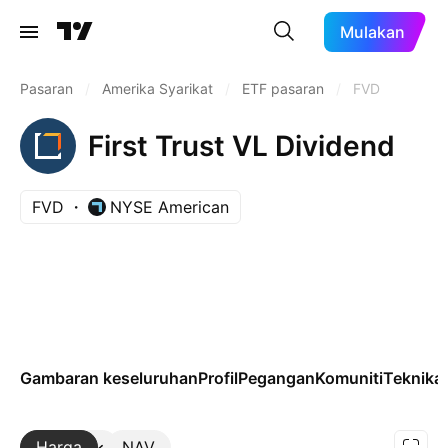
Mulakan
Pasaran
/
Amerika Syarikat
/
ETF pasaran
/
FVD
First Trust VL Dividend
FVD
NYSE American
Gambaran keseluruhan
Profil
Pegangan
Komuniti
Teknikal
Harga
Lebih
NAV