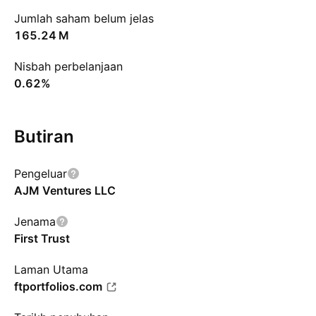
Jumlah saham belum jelas
‪165.24 M‬
Nisbah perbelanjaan
0.62%
Butiran
Pengeluar
AJM Ventures LLC
Jenama
First Trust
Laman Utama
ftportfolios.com