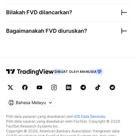
Bilakah
FVD
dilancarkan?
Bagaimanakah
FVD
diuruskan?
DIBUAT OLEH MANUSIA
Bahasa Melayu
Pilih data pasaran yang disediakan oleh
ICE Data Services
.
Pilih data rujukan yang disediakan oleh FactSet. Copyright © 2026
FactSet Research Systems Inc.
Copyright © 2026, American Bankers Association. Pangkalan data
CUSIP disediakan oleh FactSet Research Systems Inc. Hak cipta