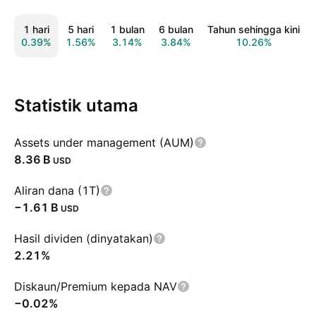
1 hari
5 hari
1 bulan
6 bulan
Tahun sehingga kini
0.39%
1.56%
3.14%
3.84%
10.26%
Statistik utama
Assets under management (AUM)
‪8.36 B‬
USD
Aliran dana (1T)
‪−1.61 B‬
USD
Hasil dividen (dinyatakan)
2.21%
Diskaun/Premium kepada NAV
−0.02%