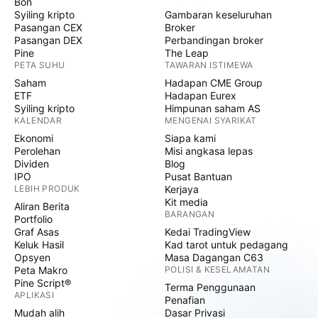
Bon
Syiling kripto
Gambaran keseluruhan
Pasangan CEX
Broker
Pasangan DEX
Perbandingan broker
Pine
The Leap
PETA SUHU
TAWARAN ISTIMEWA
Saham
Hadapan CME Group
ETF
Hadapan Eurex
Syiling kripto
Himpunan saham AS
KALENDAR
MENGENAI SYARIKAT
Ekonomi
Siapa kami
Perolehan
Misi angkasa lepas
Dividen
Blog
IPO
Pusat Bantuan
LEBIH PRODUK
Kerjaya
Kit media
Aliran Berita
BARANGAN
Portfolio
Graf Asas
Kedai TradingView
Keluk Hasil
Kad tarot untuk pedagang
Opsyen
Masa Dagangan C63
Peta Makro
POLISI & KESELAMATAN
Pine Script®
Terma Penggunaan
APLIKASI
Penafian
Mudah alih
Dasar Privasi