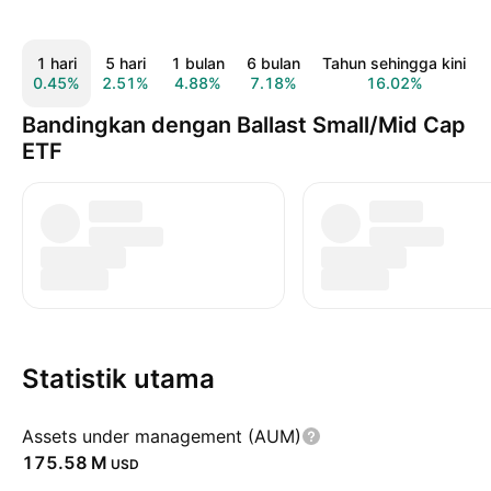
1 hari
5 hari
1 bulan
6 bulan
Tahun sehingga kini
0.45%
2.51%
4.88%
7.18%
16.02%
Bandingkan dengan Ballast Small/Mid Cap
ETF
Statistik utama
Assets under management (AUM)
‪175.58 M‬
USD