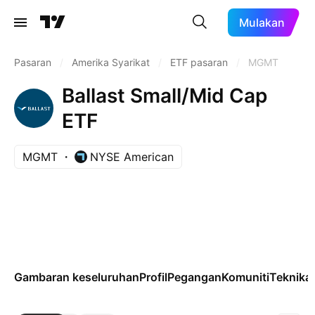
Mulakan
Pasaran
/
Amerika Syarikat
/
ETF pasaran
/
MGMT
Ballast Small/Mid Cap
ETF
MGMT
NYSE American
Gambaran keseluruhan
Profil
Pegangan
Komuniti
Teknikal