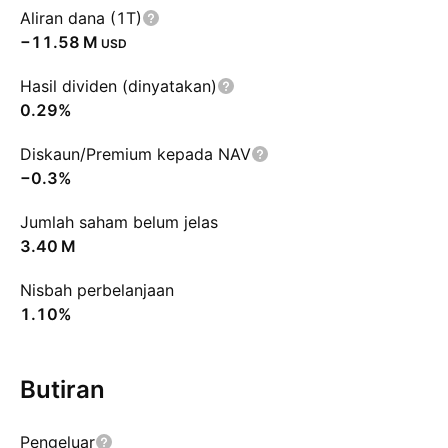
Aliran dana (1T)
‪−11.58 M‬
USD
Hasil dividen (dinyatakan)
0.29%
Diskaun/Premium kepada NAV
−0.3%
Jumlah saham belum jelas
‪3.40 M‬
Nisbah perbelanjaan
1.10%
Butiran
Pengeluar