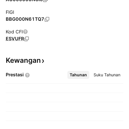
FIGI
BBG000N61TQ7
Kod CFI
ESVUFR
Kewangan
Prestasi
Tahunan
Lebih
Suku Tahunan