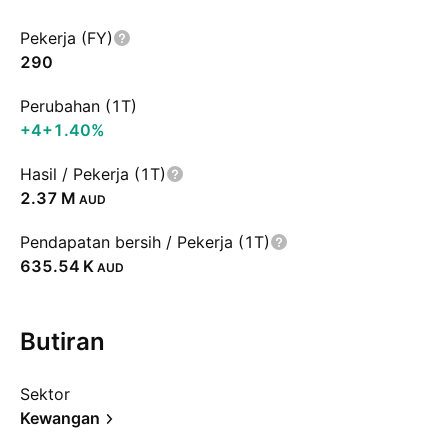
Pekerja (FY)
290
Perubahan (1T)
+4
+1.40%
Hasil / Pekerja (1T)
‪2.37 M‬
AUD
Pendapatan bersih / Pekerja (1T)
‪635.54 K‬
AUD
Butiran
Sektor
Kewangan