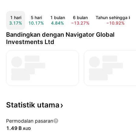
1 hari
5 hari
1 bulan
6 bulan
Tahun sehingga kini
3.17%
10.17%
4.84%
−13.27%
−10.92%
Bandingkan dengan Navigator Global
Investments Ltd
Statistik
utama
Permodalan pasaran
‪1.49 B‬
AUD