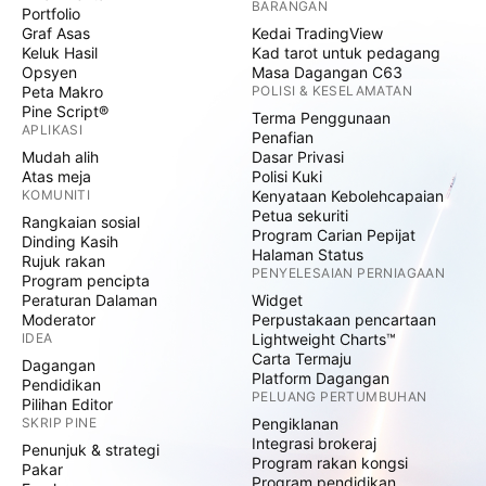
BARANGAN
Portfolio
Graf Asas
Kedai TradingView
Keluk Hasil
Kad tarot untuk pedagang
Opsyen
Masa Dagangan C63
Peta Makro
POLISI & KESELAMATAN
Pine Script®
Terma Penggunaan
APLIKASI
Penafian
Mudah alih
Dasar Privasi
Atas meja
Polisi Kuki
KOMUNITI
Kenyataan Kebolehcapaian
Petua sekuriti
Rangkaian sosial
Program Carian Pepijat
Dinding Kasih
Halaman Status
Rujuk rakan
PENYELESAIAN PERNIAGAAN
Program pencipta
Peraturan Dalaman
Widget
Moderator
Perpustakaan pencartaan
IDEA
Lightweight Charts™
Carta Termaju
Dagangan
Platform Dagangan
Pendidikan
PELUANG PERTUMBUHAN
Pilihan Editor
SKRIP PINE
Pengiklanan
Integrasi brokeraj
Penunjuk & strategi
Program rakan kongsi
Pakar
Program pendidikan