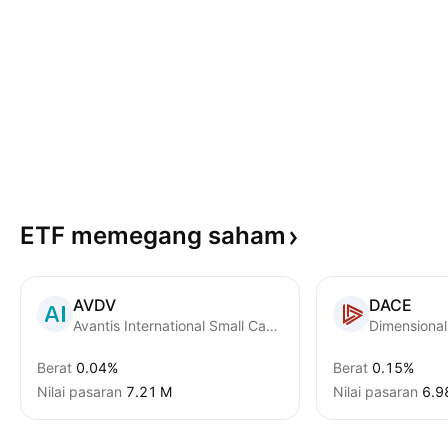
ETF memegang
saham
AVDV
DACE
Avantis International Small Cap Value ETF
Berat
0.04%
Berat
0.15%
Nilai pasaran
‪7.21 M‬
Nilai pasaran
‪6.9