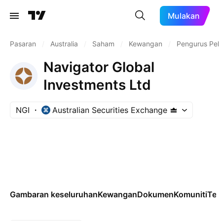
Mulakan
Pasaran
/
Australia
/
Saham
/
Kewangan
/
Pengurus Pel
Navigator Global
Investments Ltd
NGI
Australian Securities Exchange
Gambaran keseluruhan
Kewangan
Dokumen
Komuniti
Tek