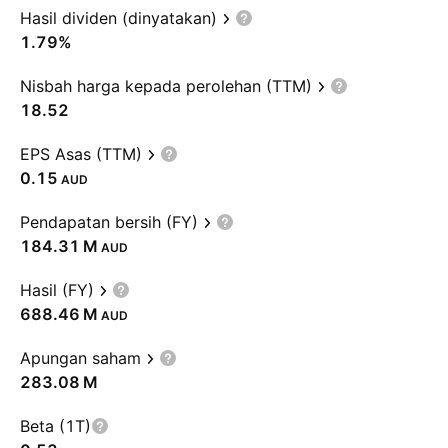
Hasil dividen (dinyatakan)
1.79%
Nisbah harga kepada perolehan (TTM)
18.52
EPS Asas (TTM)
0.15
AUD
Pendapatan bersih (FY)
‪184.31 M‬
AUD
Hasil (FY)
‪688.46 M‬
AUD
Apungan saham
‪283.08 M‬
Beta (1T)