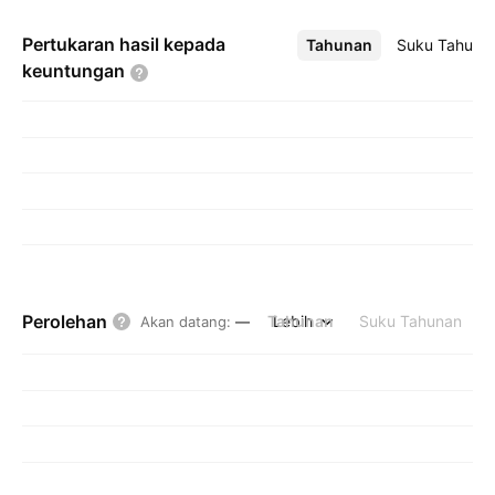
Pertukaran hasil kepada
Tahunan
Lebih
Suku Tahuna
keuntungan
Perolehan
Tahunan
Lebih
Suku Tahunan
Akan datang
:
—