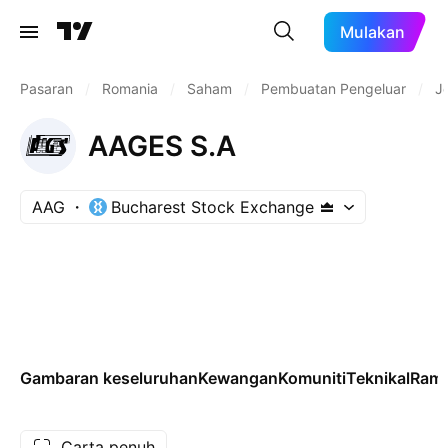
Mulakan
Pasaran
/
Romania
/
Saham
/
Pembuatan Pengeluar
/
J
AAGES S.A
AAG
Bucharest Stock Exchange
Gambaran keseluruhan
Kewangan
Komuniti
Teknikal
Rama
Carta penuh