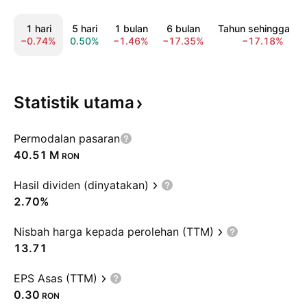
1 hari
5 hari
1 bulan
6 bulan
Tahun sehingga kin
−0.74%
0.50%
−1.46%
−17.35%
−17.18%
Statistik
utama
Permodalan pasaran
‪40.51 M‬
RON
Hasil dividen (dinyatakan)
2.70%
Nisbah harga kepada perolehan (TTM)
13.71
EPS Asas (TTM)
0.30
RON