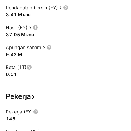
Pendapatan bersih (FY)
‪3.41 M‬
RON
Hasil (FY)
‪37.05 M‬
RON
Apungan saham
‪9.42 M‬
Beta (1T)
0.01
Pekerja
Pekerja (FY)
145