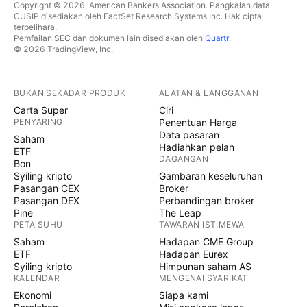
Copyright © 2026, American Bankers Association. Pangkalan data
CUSIP disediakan oleh FactSet Research Systems Inc. Hak cipta
terpelihara.
Pemfailan SEC dan dokumen lain disediakan oleh
Quartr
.
© 2026 TradingView, Inc.
BUKAN SEKADAR PRODUK
ALATAN & LANGGANAN
Carta Super
Ciri
PENYARING
Penentuan Harga
Data pasaran
Saham
Hadiahkan pelan
ETF
DAGANGAN
Bon
Syiling kripto
Gambaran keseluruhan
Pasangan CEX
Broker
Pasangan DEX
Perbandingan broker
Pine
The Leap
PETA SUHU
TAWARAN ISTIMEWA
Saham
Hadapan CME Group
ETF
Hadapan Eurex
Syiling kripto
Himpunan saham AS
KALENDAR
MENGENAI SYARIKAT
Ekonomi
Siapa kami