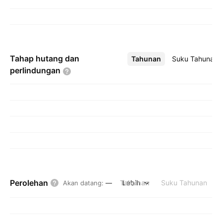
Tahap hutang dan
Tahunan
Lebih
Suku Tahunan
perlindungan
Perolehan
Tahunan
Lebih
Suku Tahunan
Akan datang
:
—