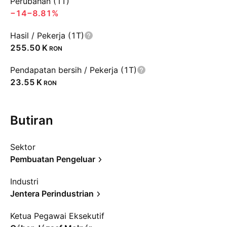
Perubahan (1T)
−14
−8.81%
Hasil / Pekerja (1T)
‪255.50 K‬
RON
Pendapatan bersih / Pekerja (1T)
‪23.55 K‬
RON
Butiran
Sektor
Pembuatan Pengeluar
Industri
Jentera Perindustrian
Ketua Pegawai Eksekutif