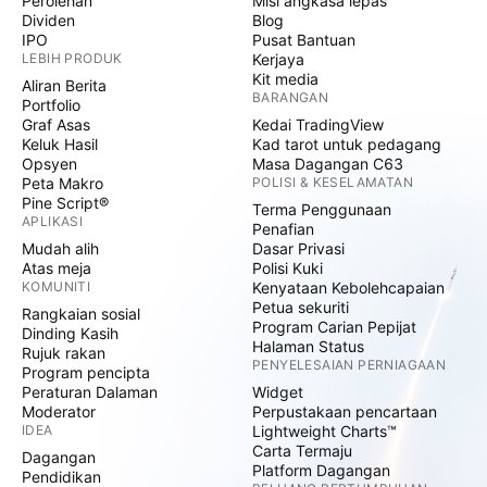
Perolehan
Misi angkasa lepas
Dividen
Blog
IPO
Pusat Bantuan
LEBIH PRODUK
Kerjaya
Kit media
Aliran Berita
BARANGAN
Portfolio
Graf Asas
Kedai TradingView
Keluk Hasil
Kad tarot untuk pedagang
Opsyen
Masa Dagangan C63
Peta Makro
POLISI & KESELAMATAN
Pine Script®
Terma Penggunaan
APLIKASI
Penafian
Mudah alih
Dasar Privasi
Atas meja
Polisi Kuki
KOMUNITI
Kenyataan Kebolehcapaian
Petua sekuriti
Rangkaian sosial
Program Carian Pepijat
Dinding Kasih
Halaman Status
Rujuk rakan
PENYELESAIAN PERNIAGAAN
Program pencipta
Peraturan Dalaman
Widget
Moderator
Perpustakaan pencartaan
IDEA
Lightweight Charts™
Carta Termaju
Dagangan
Platform Dagangan
Pendidikan