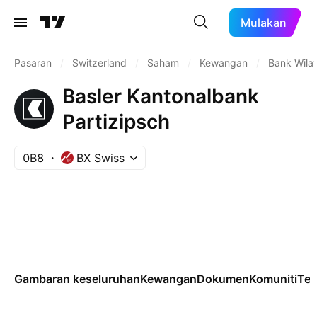
Mulakan
Pasaran
/
Switzerland
/
Saham
/
Kewangan
/
Bank Wila
Basler Kantonalbank
Partizipsch
0B8
BX Swiss
Gambaran keseluruhan
Kewangan
Dokumen
Komuniti
Tek