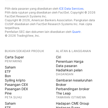
Pilih data pasaran yang disediakan oleh
ICE Data Services
.
Pilih data rujukan yang disediakan oleh FactSet. Copyright © 2026
FactSet Research Systems Inc.
Copyright © 2026, American Bankers Association. Pangkalan data
CUSIP disediakan oleh FactSet Research Systems Inc. Hak cipta
terpelihara.
Pemfailan SEC dan dokumen lain disediakan oleh
Quartr
.
© 2026 TradingView, Inc.
BUKAN SEKADAR PRODUK
ALATAN & LANGGANAN
Carta Super
Ciri
PENYARING
Penentuan Harga
Data pasaran
Saham
Hadiahkan pelan
ETF
DAGANGAN
Bon
Syiling kripto
Gambaran keseluruhan
Pasangan CEX
Broker
Pasangan DEX
Perbandingan broker
Pine
The Leap
PETA SUHU
TAWARAN ISTIMEWA
Saham
Hadapan CME Group
ETF
Hadapan Eurex