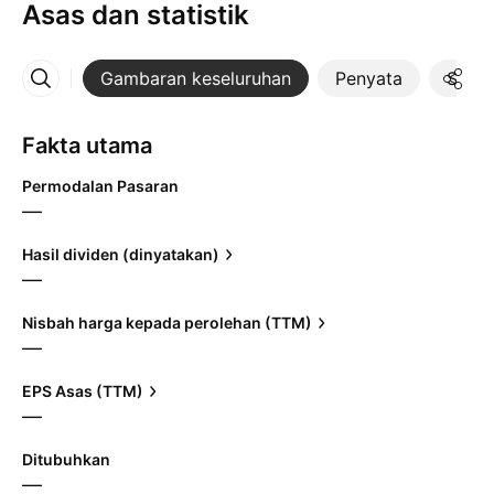
Asas dan statistik
Gambaran keseluruhan
Penyata
Statis
Lebih
Fakta utama
Permodalan Pasaran
—
Hasil dividen (dinyatakan)
—
Nisbah harga kepada perolehan (TTM)
—
EPS Asas (TTM)
—
Ditubuhkan
—