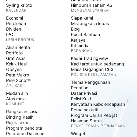
Syiling kripto
Himpunan saham AS
KALENDAR
MENGENAI SYARIKAT
Ekonomi
Siapa kami
Perolehan
Misi angkasa lepas
Dividen
Blog
IPO
Pusat Bantuan
LEBIH PRODUK
Kerjaya
Kit media
Aliran Berita
BARANGAN
Portfolio
Graf Asas
Kedai TradingView
Keluk Hasil
Kad tarot untuk pedagang
Opsyen
Masa Dagangan C63
Peta Makro
POLISI & KESELAMATAN
Pine Script®
Terma Penggunaan
APLIKASI
Penafian
Mudah alih
Dasar Privasi
Atas meja
Polisi Kuki
KOMUNITI
Kenyataan Kebolehcapaian
Petua sekuriti
Rangkaian sosial
Program Carian Pepijat
Dinding Kasih
Halaman Status
Rujuk rakan
PENYELESAIAN PERNIAGAAN
Program pencipta
Peraturan Dalaman
Widget