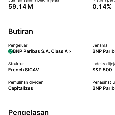
Jumlah saham belum jelas
Nisbah per
‪59.14 M‬
0.14%
Butiran
Pengeluar
Jenama
BNP Paribas S.A. Class A
BNP Parib
Struktur
Indeks dije
French SICAV
S&P 500
Pemulihan dividen
Penasihat 
Capitalizes
Pengelasan