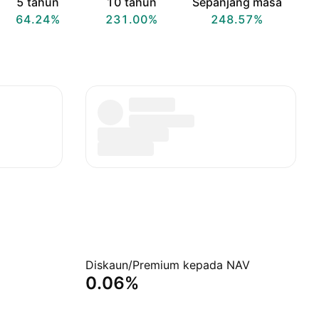
5 tahun
10 tahun
Sepanjang masa
64.24%
231.00%
248.57%
Diskaun/Premium kepada NAV
0.06%