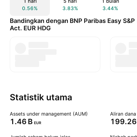
1 hari
5 hari
1 bulan
0.56%
3.83%
3.44%
Bandingkan dengan BNP Paribas Easy S&P
Act. EUR HDG
Statistik utama
Assets under management (AUM)
Aliran dana
‪1.46 B‬
‪199.26
EUR