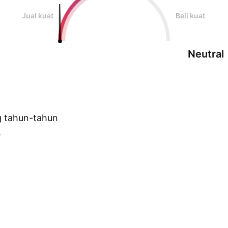
Jual kuat
Beli kuat
Neutral
g tahun-tahun
.