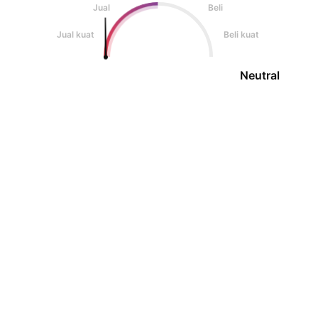
Jual
Beli
Jual kuat
Beli kuat
Neutral