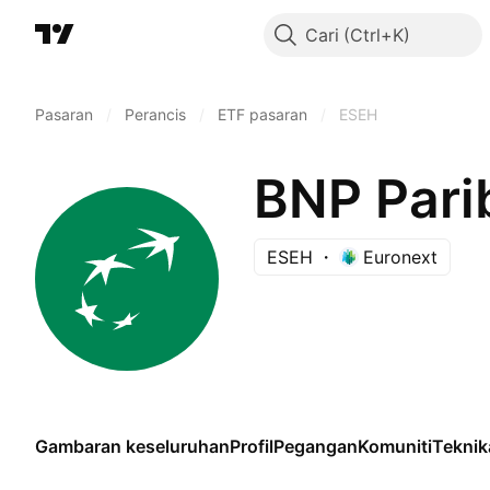
Cari
Pasaran
/
Perancis
/
ETF pasaran
/
ESEH
ESEH
Euronext
Gambaran keseluruhan
Profil
Pegangan
Komuniti
Teknik