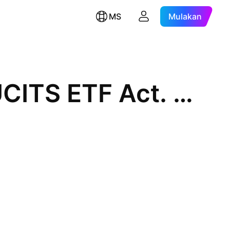
MS
Mulakan
BNP Paribas Easy S&P 500 UCITS ETF Act. EUR HDG