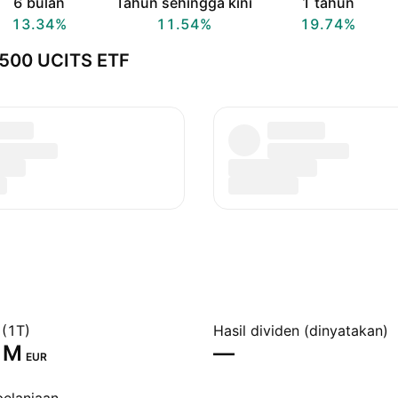
6 bulan
Tahun sehingga kini
1 tahun
13.34%
11.54%
19.74%
 500 UCITS ETF
 (1T)
Hasil dividen (dinyatakan)
 M‬
—
EUR