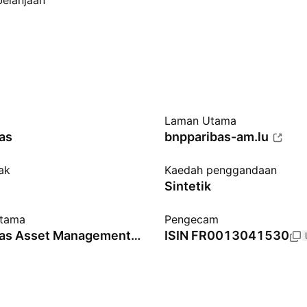
belanjaan
Laman Utama
as
bnpparibas-am.lu
jak
Kaedah penggandaan
Sintetik
utama
Pengecam
BNP Paribas Asset Management Europe SAS
ISIN
FR0013041530