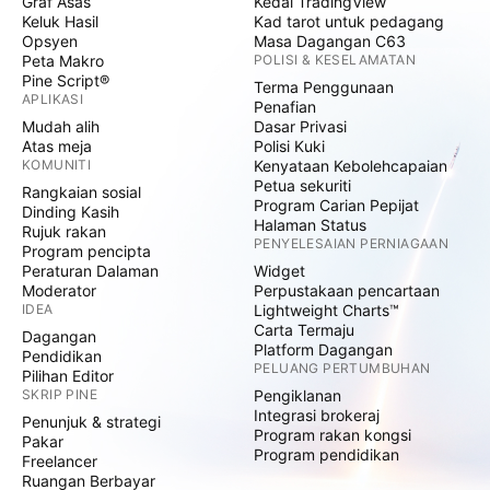
Graf Asas
Kedai TradingView
Keluk Hasil
Kad tarot untuk pedagang
Opsyen
Masa Dagangan C63
Peta Makro
POLISI & KESELAMATAN
Pine Script®
Terma Penggunaan
APLIKASI
Penafian
Mudah alih
Dasar Privasi
Atas meja
Polisi Kuki
KOMUNITI
Kenyataan Kebolehcapaian
Petua sekuriti
Rangkaian sosial
Program Carian Pepijat
Dinding Kasih
Halaman Status
Rujuk rakan
PENYELESAIAN PERNIAGAAN
Program pencipta
Peraturan Dalaman
Widget
Moderator
Perpustakaan pencartaan
IDEA
Lightweight Charts™
Carta Termaju
Dagangan
Platform Dagangan
Pendidikan
PELUANG PERTUMBUHAN
Pilihan Editor
SKRIP PINE
Pengiklanan
Integrasi brokeraj
Penunjuk & strategi
Program rakan kongsi
Pakar
Program pendidikan
Freelancer
Ruangan Berbayar