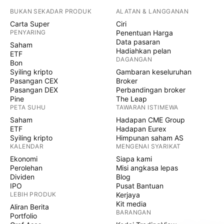
BUKAN SEKADAR PRODUK
ALATAN & LANGGANAN
Carta Super
Ciri
PENYARING
Penentuan Harga
Data pasaran
Saham
Hadiahkan pelan
ETF
DAGANGAN
Bon
Syiling kripto
Gambaran keseluruhan
Pasangan CEX
Broker
Pasangan DEX
Perbandingan broker
Pine
The Leap
PETA SUHU
TAWARAN ISTIMEWA
Saham
Hadapan CME Group
ETF
Hadapan Eurex
Syiling kripto
Himpunan saham AS
KALENDAR
MENGENAI SYARIKAT
Ekonomi
Siapa kami
Perolehan
Misi angkasa lepas
Dividen
Blog
IPO
Pusat Bantuan
LEBIH PRODUK
Kerjaya
Kit media
Aliran Berita
BARANGAN
Portfolio