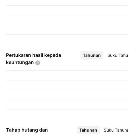
Pertukaran hasil kepada
Tahunan
Lebih
Suku Tahuna
keuntungan
Tahap hutang dan
Tahunan
Lebih
Suku Tahunan