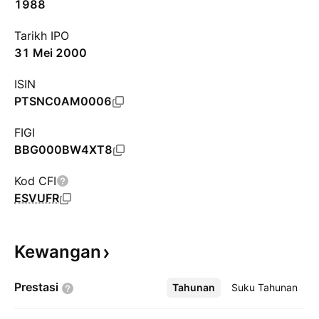
1988
Tarikh IPO
31 Mei 2000
ISIN
PTSNC0AM0006
FIGI
BBG000BW4XT8
Kod CFI
ESVUFR
Kewangan
Prestasi
Tahunan
Lebih
Suku Tahunan