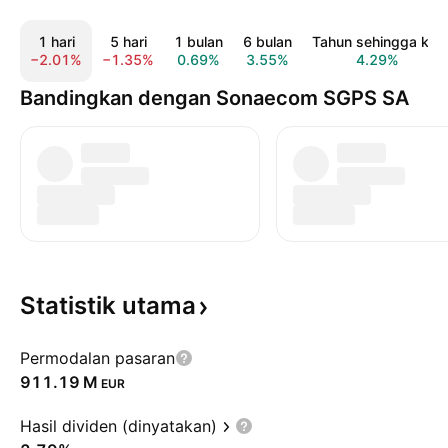
1 hari
5 hari
1 bulan
6 bulan
Tahun sehingga kini
−2.01%
−1.35%
0.69%
3.55%
4.29%
Bandingkan dengan Sonaecom SGPS SA
Statistik
utama
Permodalan pasaran
‪911.19 M‬
EUR
Hasil dividen (dinyatakan)