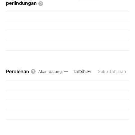
perlindungan
Perolehan
Tahunan
Lebih
Suku Tahunan
Akan datang
:
—