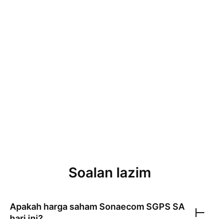
Soalan lazim
Apakah harga saham
Sonaecom SGPS SA
hari ini?