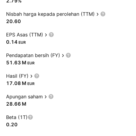
2.79%
Nisbah harga kepada perolehan (TTM)
20.60
EPS Asas (TTM)
0.14
EUR
Pendapatan bersih (FY)
‪51.63 M‬
EUR
Hasil (FY)
‪17.08 M‬
EUR
Apungan saham
‪28.66 M‬
Beta (1T)
0.20