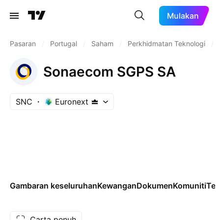
Mulakan
Pasaran
/
Portugal
/
Saham
/
Perkhidmatan Teknologi
/
Sonaecom SGPS SA
SNC
Euronext
Gambaran keseluruhan
Kewangan
Dokumen
Komuniti
Tek
Carta penuh