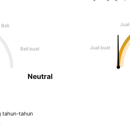
Jual
Beli
Jual kuat
Beli kuat
Neutral
g tahun-tahun
.