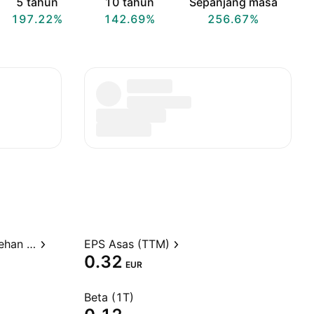
5 tahun
10 tahun
Sepanjang masa
197.22%
142.69%
256.67%
Nisbah harga kepada perolehan (TTM)
EPS Asas (TTM)
0.32
EUR
Beta (1T)