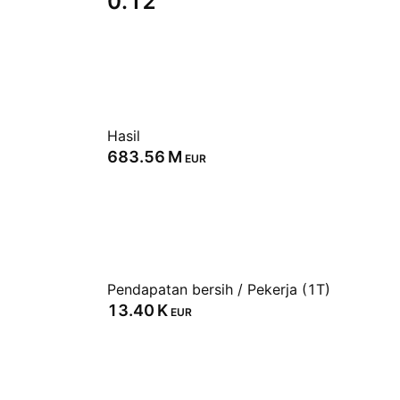
0.12
Hasil
‪683.56 M‬
EUR
Pendapatan bersih / Pekerja (1T)
‪13.40 K‬
EUR