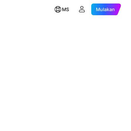
MS
Mulakan