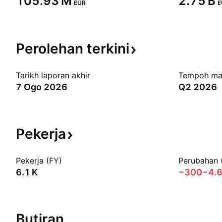
‪105.93 M‬
‪2.75 B‬
EUR
E
Perolehan
terkini
Tarikh laporan akhir
Tempoh ma
7 Ogo 2026
Q2 2026
Pekerja
Pekerja (FY)
Perubahan 
‪6.1 K‬
−300
−4.
Butiran