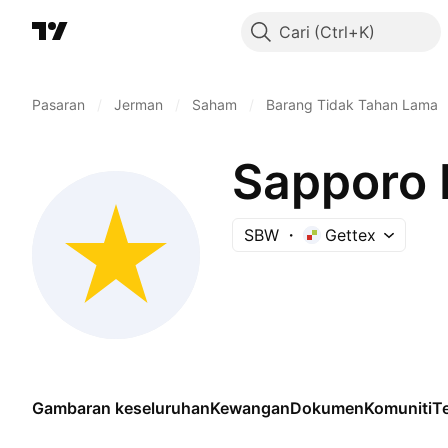
Cari
Pasaran
/
Jerman
/
Saham
/
Barang Tidak Tahan Lama
Sapporo 
SBW
Gettex
Gambaran keseluruhan
Kewangan
Dokumen
Komuniti
Te