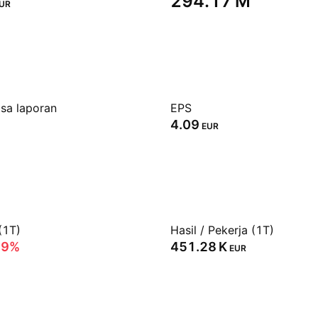
‪294.17 M‬
UR
sa laporan
EPS
4.09
EUR
(1T)
Hasil / Pekerja (1T)
69%
‪451.28 K‬
EUR