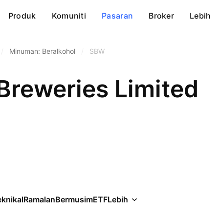
Produk
Komuniti
Pasaran
Broker
Lebih
/
Minuman: Beralkohol
/
SBW
Breweries Limited
knikal
Ramalan
Bermusim
ETF
Lebih