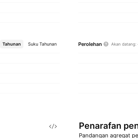
Perolehan
Tahunan
Lebih
Suku Tahunan
Akan datang
:
Penarafan
pen
Pandangan agregat p