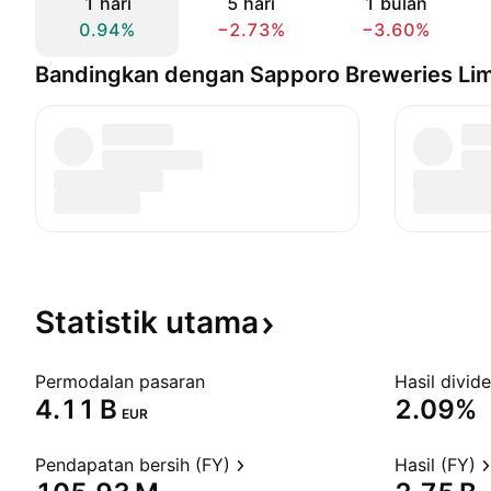
1 hari
5 hari
1 bulan
0.94%
−2.73%
−3.60%
Bandingkan dengan Sapporo Breweries Lim
Statistik
utama
Permodalan pasaran
Hasil divid
‪4.11 B‬
2.09%
EUR
Pendapatan bersih (FY)
Hasil (FY)