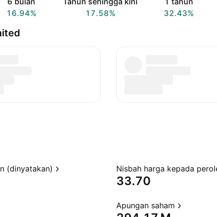
6 bulan
Tahun sehingga kini
1 tahun
16.94%
17.58%
32.43%
ited
en (dinyatakan)
33.70
Apungan saham