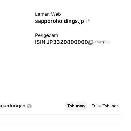
Laman Web
sapporoholdings.jp
Pengecam
ISIN
JP3320800000
Lebih +1
keuntungan
Tahunan
Lebih
Suku Tahunan