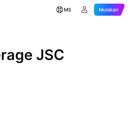
MS
Mulakan
erage JSC