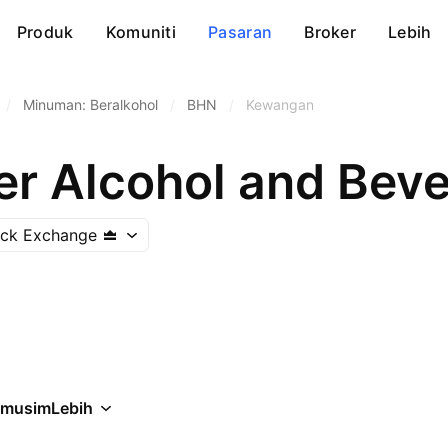
Produk
Komuniti
Pasaran
Broker
Lebih
/
Minuman: Beralkohol
/
BHN
/
Kewangan
er Alcohol and Bev
ock Exchange
rmusim
Lebih