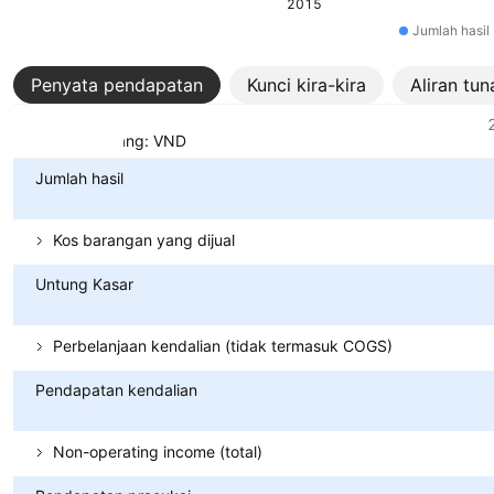
2015
Jumlah hasil
Penyata pendapatan
Kunci kira-kira
Aliran tun
Metrik
Mata wang: VND
Jumlah hasil
Kos barangan yang dijual
Untung Kasar
Perbelanjaan kendalian (tidak termasuk COGS)
Pendapatan kendalian
Non-operating income (total)