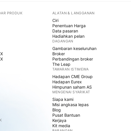
DAR PRODUK
ALATAN & LANGGANAN
Ciri
Penentuan Harga
Data pasaran
Hadiahkan pelan
DAGANGAN
Gambaran keseluruhan
EX
Broker
EX
Perbandingan broker
The Leap
TAWARAN ISTIMEWA
Hadapan CME Group
Hadapan Eurex
Himpunan saham AS
MENGENAI SYARIKAT
Siapa kami
Misi angkasa lepas
Blog
Pusat Bantuan
K
Kerjaya
Kit media
BARANGAN