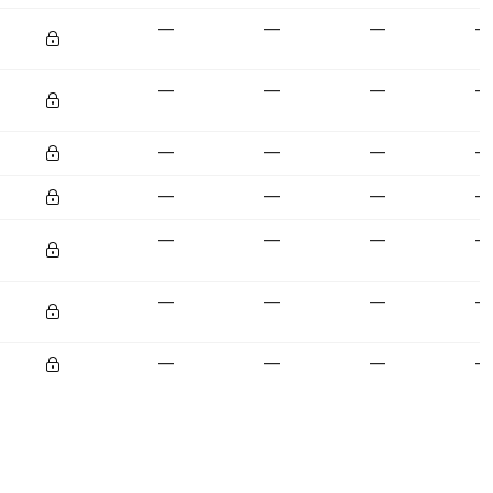
—
—
—
—
—
—
—
—
—
—
—
—
—
—
—
—
—
—
—
—
—
—
—
—
—
—
—
—