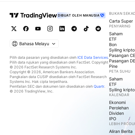
BUKAN SEKA
DIBUAT OLEH MANUSIA
Carta Super
PENYARING
Saham
ETF
Bahasa Melayu
Bon
Syiling kripto
Pasangan C
Pilih data pasaran yang disediakan oleh
ICE Data Services
.
Pasangan D
Pilih data rujukan yang disediakan oleh FactSet. Copyright
Pine
© 2026 FactSet Research Systems Inc.
PETA SUHU
Copyright © 2026, American Bankers Association.
Pangkalan data CUSIP disediakan oleh FactSet Research
Saham
Systems Inc. Hak cipta terpelihara.
ETF
Pemfailan SEC dan dokumen lain disediakan oleh
Quartr
.
Syiling kripto
© 2026 TradingView, Inc.
KALENDAR
Ekonomi
Perolehan
Dividen
IPO
LEBIH PRODU
Aliran Berita