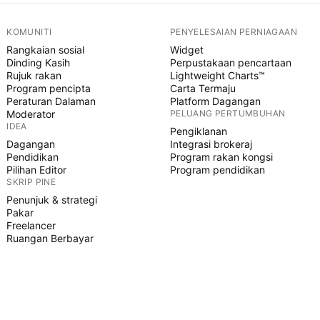
KOMUNITI
PENYELESAIAN PERNIAGAAN
Rangkaian sosial
Widget
Dinding Kasih
Perpustakaan pencartaan
Rujuk rakan
Lightweight Charts™
Program pencipta
Carta Termaju
Peraturan Dalaman
Platform Dagangan
Moderator
PELUANG PERTUMBUHAN
IDEA
Pengiklanan
Dagangan
Integrasi brokeraj
Pendidikan
Program rakan kongsi
Pilihan Editor
Program pendidikan
SKRIP PINE
Penunjuk & strategi
Pakar
Freelancer
Ruangan Berbayar