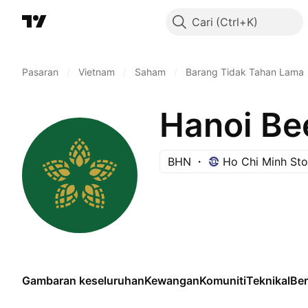
Cari
Pasaran
/
Vietnam
/
Saham
/
Barang Tidak Tahan Lama
Hanoi Be
BHN
Ho Chi Minh St
Gambaran keseluruhan
Kewangan
Komuniti
Teknikal
Be