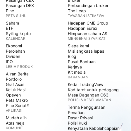
Pasangan CEX
Broker
Pasangan DEX
Perbandingan broker
Pine
The Leap
PETA SUHU
TAWARAN ISTIMEWA
Saham
Hadapan CME Group
ETF
Hadapan Eurex
Syiling kripto
Himpunan saham AS
KALENDAR
MENGENAI SYARIKAT
Ekonomi
Siapa kami
Perolehan
Misi angkasa lepas
Dividen
Blog
IPO
Pusat Bantuan
LEBIH PRODUK
Kerjaya
Kit media
Aliran Berita
BARANGAN
Portfolio
Graf Asas
Kedai TradingView
Keluk Hasil
Kad tarot untuk pedagang
Opsyen
Masa Dagangan C63
Peta Makro
POLISI & KESELAMATAN
Pine Script®
Terma Penggunaan
APLIKASI
Penafian
Mudah alih
Dasar Privasi
Atas meja
Polisi Kuki
KOMUNITI
Kenyataan Kebolehcapaian