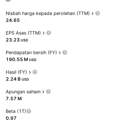
—
Nisbah harga kepada perolehan (TTM)
24.65
EPS Asas (TTM)
23.23
USD
Pendapatan bersih (FY)
‪190.55 M‬
USD
Hasil (FY)
‪2.24 B‬
USD
Apungan saham
‪7.57 M‬
Beta (1T)
0.97