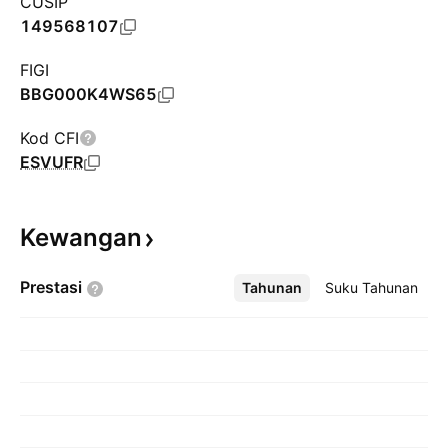
CUSIP
149568107
FIGI
BBG000K4WS65
Kod CFI
ESVUFR
Kewangan
Prestasi
Tahunan
Lebih
Suku Tahunan