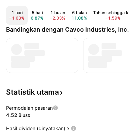
1 hari
5 hari
1 bulan
6 bulan
Tahun sehingga kini
−1.63%
6.87%
−2.03%
11.08%
−1.59%
Bandingkan dengan Cavco Industries, Inc.
Statistik
utama
Permodalan pasaran
‪4.52 B‬
USD
Hasil dividen (dinyatakan)