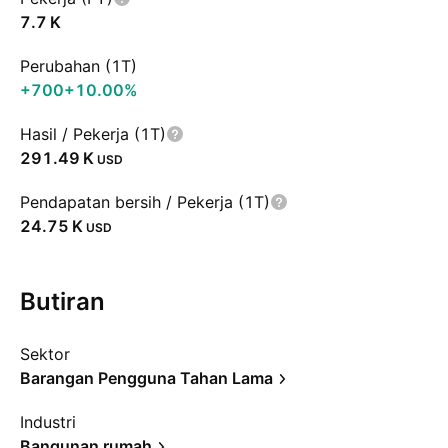
‪7.7 K‬
Perubahan (1T)
+700
+10.00%
Hasil / Pekerja (1T)
‪291.49 K‬
USD
Pendapatan bersih / Pekerja (1T)
‪24.75 K‬
USD
Butiran
Sektor
Barangan Pengguna Tahan Lama
Industri
Bangunan rumah