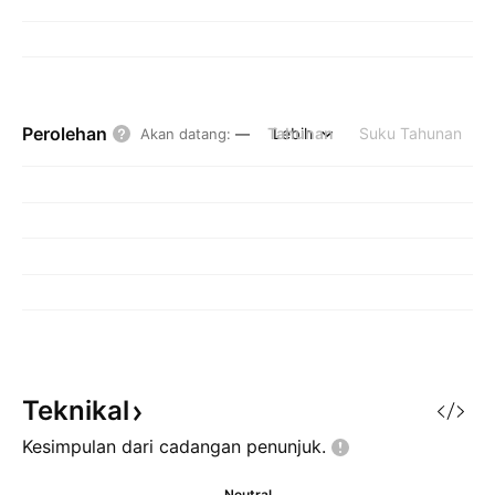
Perolehan
Tahunan
Lebih
Suku Tahunan
Akan datang
:
—
Teknikal
Kesimpulan dari cadangan
penunjuk.
Neutral