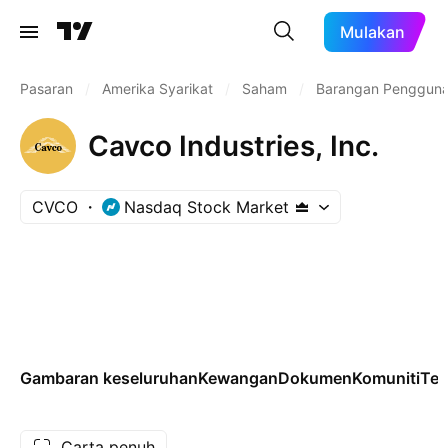
Mulakan
Pasaran
/
Amerika Syarikat
/
Saham
/
Barangan Penggun
Cavco Industries, Inc.
CVCO
Nasdaq Stock Market
Gambaran keseluruhan
Kewangan
Dokumen
Komuniti
Tek
Carta penuh