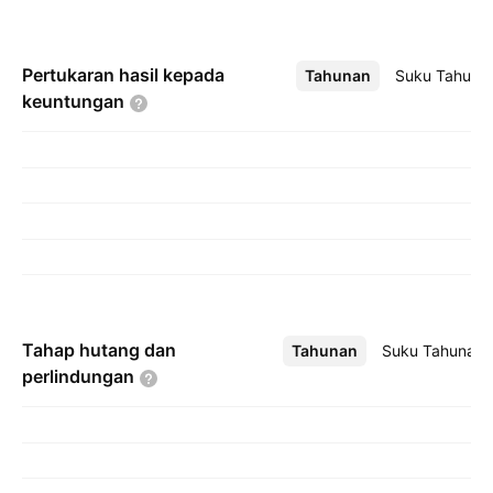
Pertukaran hasil kepada
Tahunan
Lebih
Suku Tahuna
keuntungan
Tahap hutang dan
Tahunan
Lebih
Suku Tahunan
perlindungan