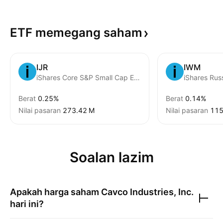
ETF memegang
saham
IJR
IWM
iShares Core S&P Small Cap ETF
iShares Rus
Berat
0.25%
Berat
0.14%
Nilai pasaran
‪273.42 M‬
Nilai pasaran
‪115
Soalan lazim
Apakah harga saham
Cavco Industries, Inc.
hari ini?