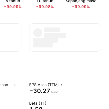
5 tahun
10 tahun
Sepanjang masa
−99.99%
−99.98%
−99.99%
Nisbah harga kepada perolehan (TTM)
EPS Asas (TTM)
−30.27
USD
Beta (1T)