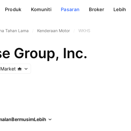
Produk
Komuniti
Pasaran
Broker
Lebih
na Tahan Lama
/
Kenderaan Motor
/
WKHS
e Group, Inc.
 Market
malan
Bermusim
Lebih