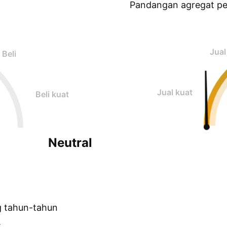
Pandangan agregat p
Jual
Beli
Jual kuat
Beli kuat
Neutral
g tahun-tahun
.