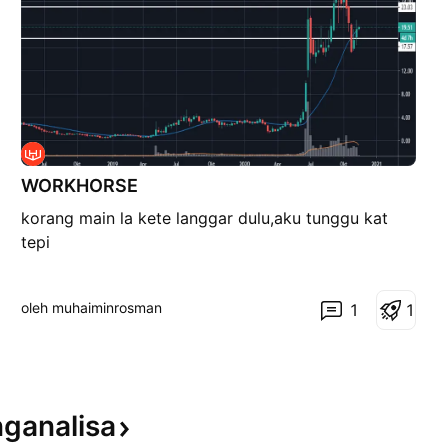
WORKHORSE
korang main la kete langgar dulu,aku tunggu kat
tepi
oleh muhaiminrosman
1
1
ganalisa