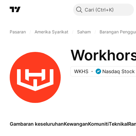
Cari
Pasaran
/
Amerika Syarikat
/
Saham
/
Barangan Penggu
Workhors
WKHS
Nasdaq Stock
Gambaran keseluruhan
Kewangan
Komuniti
Teknikal
Ra