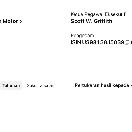
Ketua Pegawai Eksekutif
n Motor
Scott W. Griffith
Pengecam
ISIN
US98138J5039
Pertukaran hasil kepada
Tahunan
Lebih
Suku Tahunan