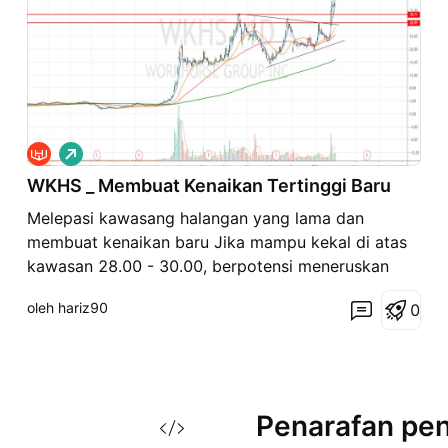
P
a
WKHS _ Membuat Kenaikan Tertinggi Baru
n
j
Melepasi kawasang halangan yang lama dan
a
n
membuat kenaikan baru Jika mampu kekal di atas
g
kawasan 28.00 - 30.00, berpotensi meneruskan
kenaikan
oleh hariz90
0
Penarafan
pen