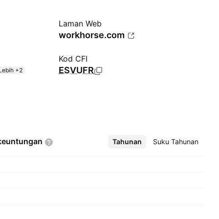
Laman Web
workhorse.com
Kod CFI
ESVUFR
Lebih +2
keuntungan
Tahunan
Lebih
Suku Tahunan