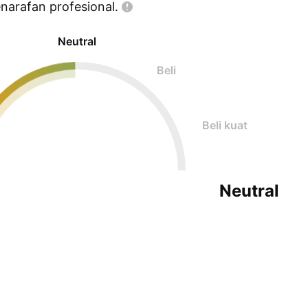
enarafan
profesional.
Neutral
Beli
Beli kuat
Neutral