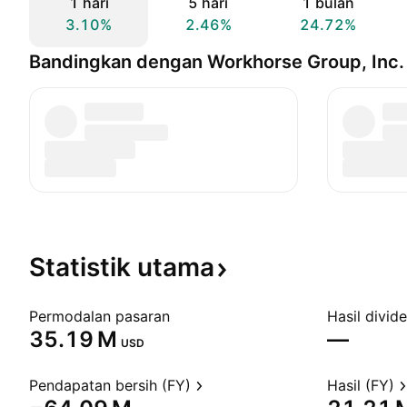
1 hari
5 hari
1 bulan
3.10%
2.46%
24.72%
Bandingkan dengan Workhorse Group, Inc.
Statistik
utama
Permodalan pasaran
Hasil divid
‪35.19 M‬
—
USD
Pendapatan bersih (FY)
Hasil (FY)