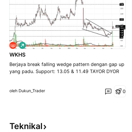
P
a
WKHS
n
j
Berjaya break falling wedge pattern dengan gap up
a
n
yang padu. Support: 13.05 & 11.49 TAYOR DYOR
g
oleh Dukun_Trader
0
Teknikal