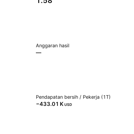
1.58
Anggaran hasil
—
Pendapatan bersih / Pekerja (1T)
‪−433.01 K‬
USD