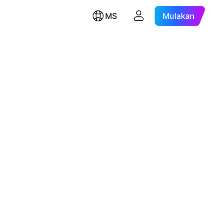
MS
Mulakan