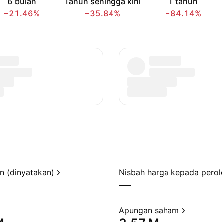
6 bulan
Tahun sehingga kini
1 tahun
−21.46%
−35.84%
−84.14%
en (dinyatakan)
—
Apungan saham