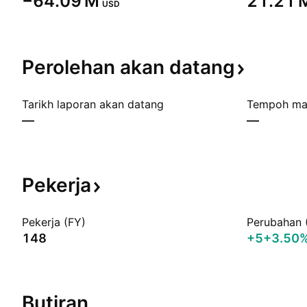
‪−64.09 M‬
‪21.21 M
USD
Perolehan akan
datang
Tarikh laporan akan datang
Tempoh ma
—
—
Pekerja
Pekerja (FY)
Perubahan 
148
+5
+3.50
Butiran