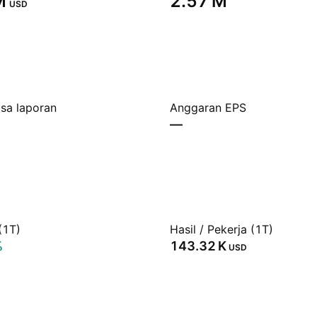
‬
‪2.57 M‬
USD
sa laporan
Anggaran EPS
—
(1T)
Hasil / Pekerja (1T)
%
‪143.32 K‬
USD