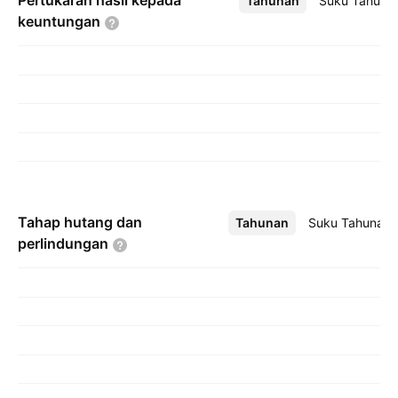
Pertukaran hasil kepada
Tahunan
Lebih
Suku Tahuna
keuntungan
Tahap hutang dan
Tahunan
Lebih
Suku Tahunan
perlindungan