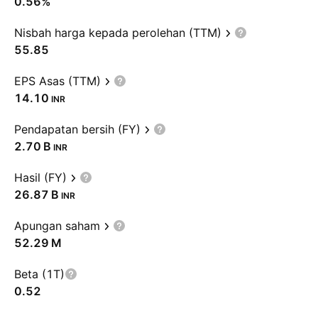
0.56%
Nisbah harga kepada perolehan (TTM)
55.85
EPS Asas (TTM)
14.10
INR
Pendapatan bersih (FY)
‪2.70 B‬
INR
Hasil (FY)
‪26.87 B‬
INR
Apungan saham
‪52.29 M‬
Beta (1T)
0.52