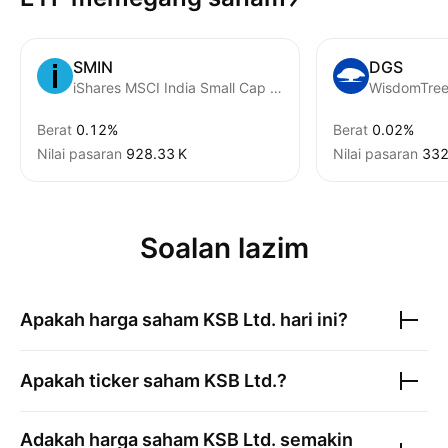
SMIN
DGS
iShares MSCI India Small Cap ETF
Berat
0.12%
Berat
0.02%
Nilai pasaran
‪928.33 K‬
Nilai pasaran
‪332
Soalan lazim
Apakah harga saham
KSB Ltd.
hari ini?
Apakah ticker saham
KSB Ltd.
?
Adakah harga saham
KSB Ltd.
semakin