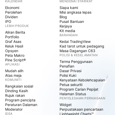
KALENDAR
MENGENAI SYARIKAT
Ekonomi
Siapa kami
Perolehan
Misi angkasa lepas
Dividen
Blog
IPO
Pusat Bantuan
LEBIH PRODUK
Kerjaya
Kit media
Aliran Berita
BARANGAN
Portfolio
Graf Asas
Kedai TradingView
Keluk Hasil
Kad tarot untuk pedagang
Opsyen
Masa Dagangan C63
Peta Makro
POLISI & KESELAMATAN
Pine Script®
Terma Penggunaan
APLIKASI
Penafian
Mudah alih
Dasar Privasi
Atas meja
Polisi Kuki
KOMUNITI
Kenyataan Kebolehcapaian
Petua sekuriti
Rangkaian sosial
Program Carian Pepijat
Dinding Kasih
Halaman Status
Rujuk rakan
PENYELESAIAN PERNIAGAAN
Program pencipta
Peraturan Dalaman
Widget
Moderator
Perpustakaan pencartaan
IDEA
Lightweight Charts™