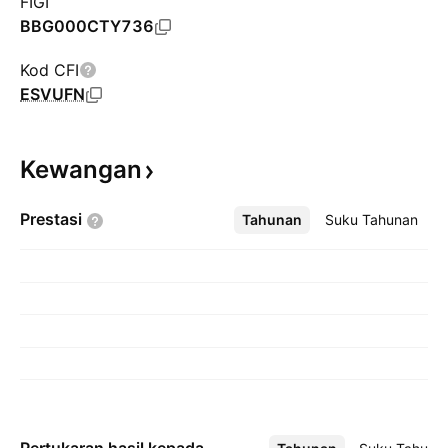
FIGI
BBG000CTY736
Kod CFI
ESVUFN
Kewangan
Prestasi
Tahunan
Lebih
Suku Tahunan