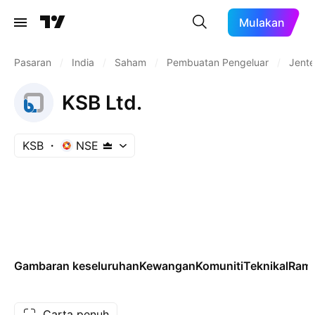
Mulakan
Pasaran
/
India
/
Saham
/
Pembuatan Pengeluar
/
Jente
KSB Ltd.
KSB
NSE
Gambaran keseluruhan
Kewangan
Komuniti
Teknikal
Rama
Carta penuh