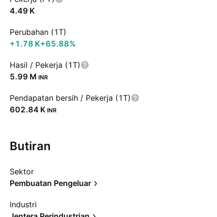
‪4.49 K‬
Perubahan (1T)
‪+1.78 K‬
+65.88%
Hasil / Pekerja (1T)
‪5.99 M‬
INR
Pendapatan bersih / Pekerja (1T)
‪602.84 K‬
INR
Butiran
Sektor
Pembuatan Pengeluar
Industri
Jentera Perindustrian