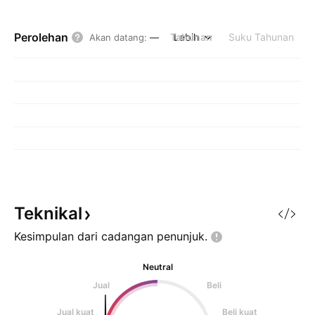
Perolehan
Tahunan
Lebih
Suku Tahunan
Akan datang
:
—
Teknikal
Kesimpulan dari cadangan
penunjuk.
Neutral
Jual
Beli
Jual kuat
Beli kuat