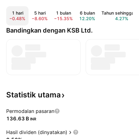
1 hari
5 hari
1 bulan
6 bulan
Tahun sehingga ki
−0.48%
−8.60%
−15.35%
12.20%
4.27%
Bandingkan dengan KSB Ltd.
Statistik
utama
Permodalan pasaran
‪136.63 B‬
INR
Hasil dividen (dinyatakan)