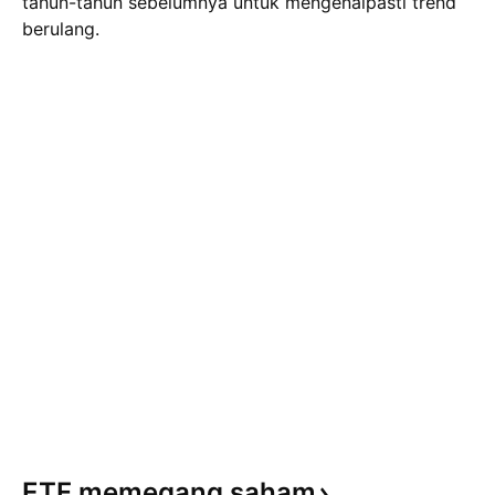
tahun-tahun sebelumnya untuk mengenalpasti trend
berulang.
ETF memegang
saham