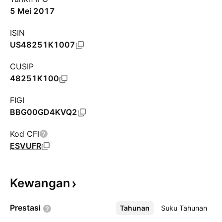
5 Mei 2017
ISIN
US48251K1007
CUSIP
48251K100
FIGI
BBG00GD4KVQ2
Kod CFI
ESVUFR
Kewangan
Prestasi
Tahunan
Lebih
Suku Tahunan