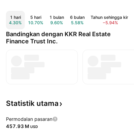
1 hari
5 hari
1 bulan
6 bulan
Tahun sehingga kini
4.30%
10.70%
9.60%
5.58%
−5.94%
Bandingkan dengan KKR Real Estate
Finance Trust Inc.
Statistik
utama
Permodalan pasaran
‪457.93 M‬
USD