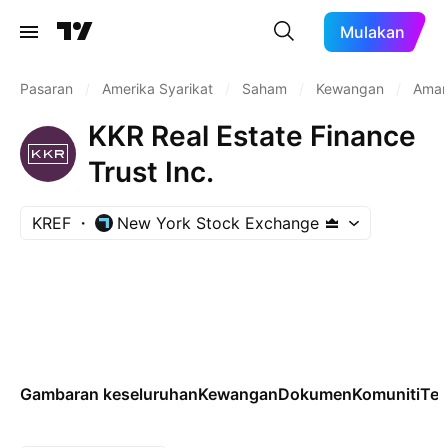
Mulakan
Pasaran
/
Amerika Syarikat
/
Saham
/
Kewangan
/
Aman
KKR Real Estate Finance
Trust Inc.
KREF
New York Stock Exchange
Gambaran keseluruhan
Kewangan
Dokumen
Komuniti
Tek