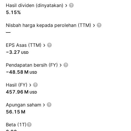
Hasil dividen (dinyatakan)
5.15%
Nisbah harga kepada perolehan (TTM)
—
EPS Asas (TTM)
−3.27
USD
Pendapatan bersih (FY)
‪−48.58 M‬
USD
Hasil (FY)
‪457.96 M‬
USD
Apungan saham
‪56.15 M‬
Beta (1T)