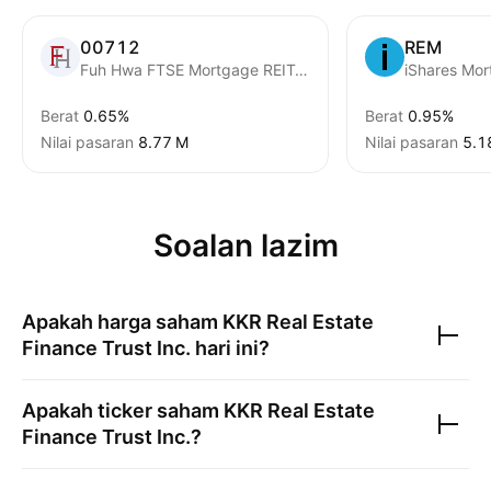
00712
REM
Fuh Hwa FTSE Mortgage REITs ETF
Berat
0.65%
Berat
0.95%
Nilai pasaran
‪8.77 M‬
Nilai pasaran
‪5.1
Soalan lazim
Apakah harga saham
KKR Real Estate
Finance Trust Inc.
hari ini?
Apakah ticker saham
KKR Real Estate
Finance Trust Inc.
?