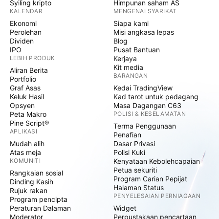
Syiling kripto
Himpunan saham AS
KALENDAR
MENGENAI SYARIKAT
Ekonomi
Siapa kami
Perolehan
Misi angkasa lepas
Dividen
Blog
IPO
Pusat Bantuan
LEBIH PRODUK
Kerjaya
Kit media
Aliran Berita
BARANGAN
Portfolio
Graf Asas
Kedai TradingView
Keluk Hasil
Kad tarot untuk pedagang
Opsyen
Masa Dagangan C63
Peta Makro
POLISI & KESELAMATAN
Pine Script®
Terma Penggunaan
APLIKASI
Penafian
Mudah alih
Dasar Privasi
Atas meja
Polisi Kuki
KOMUNITI
Kenyataan Kebolehcapaian
Petua sekuriti
Rangkaian sosial
Program Carian Pepijat
Dinding Kasih
Halaman Status
Rujuk rakan
PENYELESAIAN PERNIAGAAN
Program pencipta
Peraturan Dalaman
Widget
Moderator
Perpustakaan pencartaan