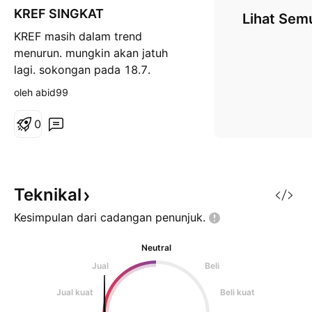
i
KREF SINGKAT
n
Lihat Sem
g
KREF masih dalam trend
k
a
menurun. mungkin akan jatuh
t
lagi. sokongan pada 18.7.
rintangan pada 19.5. Kenyataan
oleh abid99
Penafian: Ini adalah untuk tujuan
pembelajaran sahaja, tiada
0
cadangan pembelian atau
penjualan. Berdagang atas risiko
anda sendiri.
Teknikal
Kesimpulan dari cadangan
penunjuk.
Neutral
Jual
Beli
Jual kuat
Beli kuat