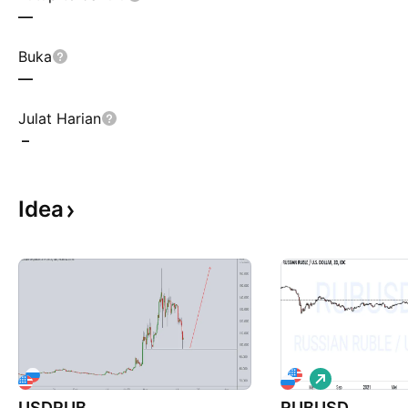
—
Buka
—
Julat Harian
–
Idea
P
a
USDRUB
RUBUSD
n