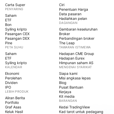
Carta Super
Ciri
PENYARING
Penentuan Harga
Data pasaran
Saham
Hadiahkan pelan
ETF
DAGANGAN
Bon
Syiling kripto
Gambaran keseluruhan
Pasangan CEX
Broker
Pasangan DEX
Perbandingan broker
Pine
The Leap
PETA SUHU
TAWARAN ISTIMEWA
Saham
Hadapan CME Group
ETF
Hadapan Eurex
Syiling kripto
Himpunan saham AS
KALENDAR
MENGENAI SYARIKAT
Ekonomi
Siapa kami
Perolehan
Misi angkasa lepas
Dividen
Blog
IPO
Pusat Bantuan
LEBIH PRODUK
Kerjaya
Kit media
Aliran Berita
BARANGAN
Portfolio
Graf Asas
Kedai TradingView
Keluk Hasil
Kad tarot untuk pedagang