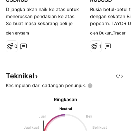
j
Dijangka akan naik ke atas untuk
Rusia betul-betul 
a
n
meneruskan pendakian ke atas.
dengan sekatan B
g
So buat masa sekarang beli je
popcorn. TAYOR 
oleh erysam
oleh Dukun_Trader
0
1
Teknikal
Kesimpulan dari cadangan
penunjuk.
Ringkasan
Neutral
Jual
Beli
Jual kuat
Beli kuat