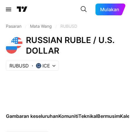
Mulakan
Pasaran
/
Mata Wang
/
RUBUSD
RUSSIAN RUBLE / U.S.
DOLLAR
RUBUSD
ICE
Gambaran keseluruhan
Komuniti
Teknikal
Bermusim
Kale