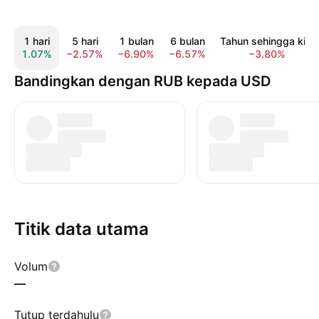
1 hari
5 hari
1 bulan
6 bulan
Tahun sehingga kini
1.07%
−2.57%
−6.90%
−6.57%
−3.80%
Bandingkan dengan RUB kepada USD
Titik data utama
Volum
—
Tutup terdahulu