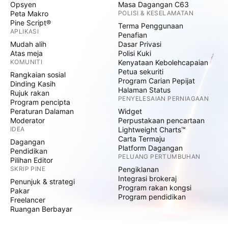
Opsyen
Masa Dagangan C63
Peta Makro
POLISI & KESELAMATAN
Pine Script®
Terma Penggunaan
APLIKASI
Penafian
Mudah alih
Dasar Privasi
Atas meja
Polisi Kuki
KOMUNITI
Kenyataan Kebolehcapaian
Petua sekuriti
Rangkaian sosial
Program Carian Pepijat
Dinding Kasih
Halaman Status
Rujuk rakan
PENYELESAIAN PERNIAGAAN
Program pencipta
Peraturan Dalaman
Widget
Moderator
Perpustakaan pencartaan
IDEA
Lightweight Charts™
Carta Termaju
Dagangan
Platform Dagangan
Pendidikan
PELUANG PERTUMBUHAN
Pilihan Editor
SKRIP PINE
Pengiklanan
Integrasi brokeraj
Penunjuk & strategi
Program rakan kongsi
Pakar
Program pendidikan
Freelancer
Ruangan Berbayar