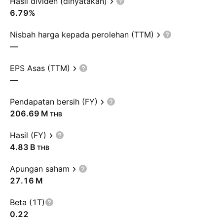
Hasil dividen (dinyatakan)
6.79%
Nisbah harga kepada perolehan (TTM)
—
EPS Asas (TTM)
—
Pendapatan bersih (FY)
‪206.69 M‬
THB
Hasil (FY)
‪4.83 B‬
THB
Apungan saham
‪27.16 M‬
Beta (1T)
0.22