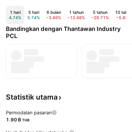
1 hari
5 hari
6 bulan
1 tahun
5 tahun
10 tahu
4.74%
5.74%
−3.49%
−12.48%
−28.71%
−5.82%
Bandingkan dengan Thantawan Industry
PCL
Statistik
utama
Permodalan pasaran
‪1.90 B‬
THB