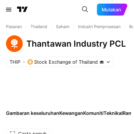
Mulakan
Pasaran
/
Thailand
/
Saham
/
Industri Pemprosesan
/
Be
Thantawan Industry PCL
THIP
Stock Exchange of Thailand
Gambaran keseluruhan
Kewangan
Komuniti
Teknikal
Rama
Carta penuh