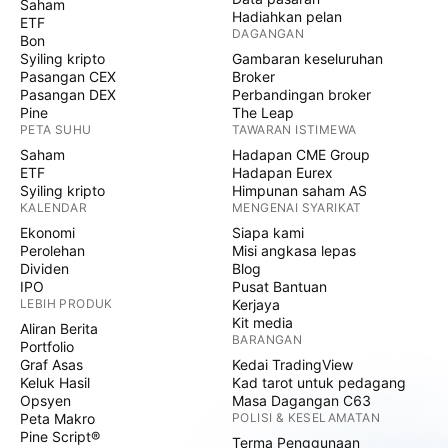
Saham
Hadiahkan pelan
ETF
DAGANGAN
Bon
Syiling kripto
Gambaran keseluruhan
Pasangan CEX
Broker
Pasangan DEX
Perbandingan broker
Pine
The Leap
PETA SUHU
TAWARAN ISTIMEWA
Saham
Hadapan CME Group
ETF
Hadapan Eurex
Syiling kripto
Himpunan saham AS
KALENDAR
MENGENAI SYARIKAT
Ekonomi
Siapa kami
Perolehan
Misi angkasa lepas
Dividen
Blog
IPO
Pusat Bantuan
LEBIH PRODUK
Kerjaya
Kit media
Aliran Berita
BARANGAN
Portfolio
Graf Asas
Kedai TradingView
Keluk Hasil
Kad tarot untuk pedagang
Opsyen
Masa Dagangan C63
Peta Makro
POLISI & KESELAMATAN
Pine Script®
Terma Penggunaan