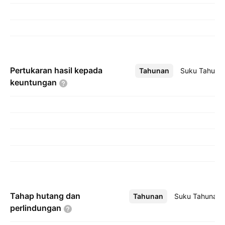
Pertukaran hasil kepada
Tahunan
Lebih
Suku Tahuna
keuntungan
Tahap hutang dan
Tahunan
Lebih
Suku Tahunan
perlindungan