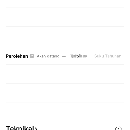
Perolehan
Tahunan
Lebih
Suku Tahunan
Akan datang
:
—
Teknikal