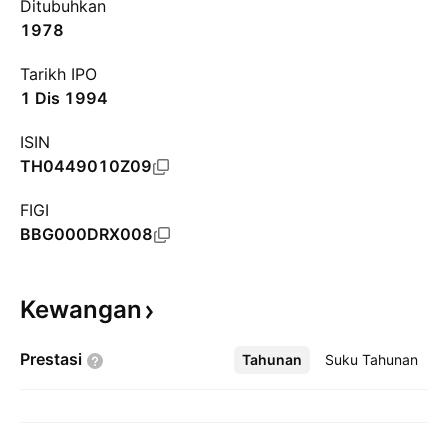
Ditubuhkan
1978
Tarikh IPO
1 Dis 1994
ISIN
TH0449010Z09
FIGI
BBG000DRX008
Kewangan
Prestasi
Tahunan
Lebih
Suku Tahunan