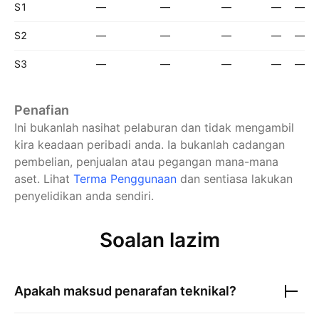
S1
—
—
—
—
—
S2
—
—
—
—
—
S3
—
—
—
—
—
Penafian
Ini bukanlah nasihat pelaburan dan tidak mengambil
kira keadaan peribadi anda. Ia bukanlah cadangan
pembelian, penjualan atau pegangan mana-mana
aset.
Lihat
Terma Penggunaan
dan sentiasa lakukan
penyelidikan anda sendiri.
Soalan lazim
Apakah maksud penarafan teknikal?