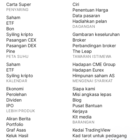
Carta Super
Ciri
PENYARING
Penentuan Harga
Data pasaran
Saham
Hadiahkan pelan
ETF
DAGANGAN
Bon
Syiling kripto
Gambaran keseluruhan
Pasangan CEX
Broker
Pasangan DEX
Perbandingan broker
Pine
The Leap
PETA SUHU
TAWARAN ISTIMEWA
Saham
Hadapan CME Group
ETF
Hadapan Eurex
Syiling kripto
Himpunan saham AS
KALENDAR
MENGENAI SYARIKAT
Ekonomi
Siapa kami
Perolehan
Misi angkasa lepas
Dividen
Blog
IPO
Pusat Bantuan
LEBIH PRODUK
Kerjaya
Kit media
Aliran Berita
BARANGAN
Portfolio
Graf Asas
Kedai TradingView
Keluk Hasil
Kad tarot untuk pedagang