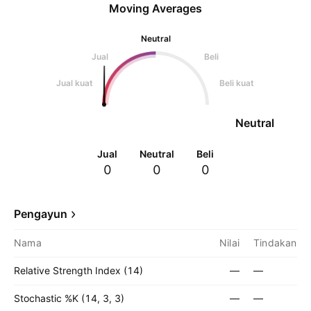
Moving Averages
Neutral
Jual
Beli
Jual kuat
Beli kuat
Neutral
Jual
Neutral
Beli
0
0
0
Pengayun
Nama
Nilai
Tindakan
Relative Strength Index (14)
—
—
Stochastic %K (14, 3, 3)
—
—