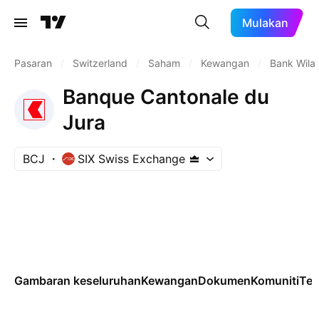
Mulakan
Pasaran
/
Switzerland
/
Saham
/
Kewangan
/
Bank Wila
Banque Cantonale du
Jura
BCJ
SIX Swiss Exchange
Gambaran keseluruhan
Kewangan
Dokumen
Komuniti
Tek