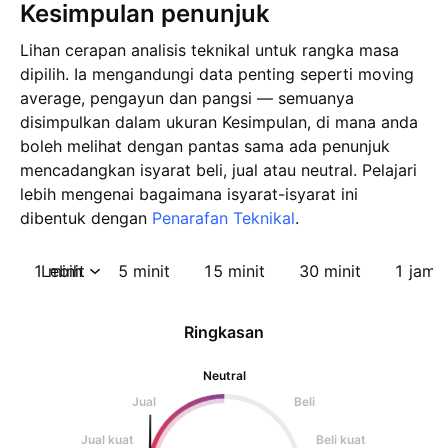
Kesimpulan penunjuk
Lihan cerapan analisis teknikal untuk rangka masa
dipilih. Ia mengandungi data penting seperti moving
average, pengayun dan pangsi — semuanya
disimpulkan dalam ukuran Kesimpulan, di mana anda
boleh melihat dengan pantas sama ada penunjuk
mencadangkan isyarat beli, jual atau neutral. Pelajari
lebih mengenai bagaimana isyarat-isyarat ini
dibentuk dengan
Penarafan Teknikal
.
1 minit
Lebih
5 minit
15 minit
30 minit
1 jam
Ringkasan
Neutral
Jual
Beli
Jual kuat
Beli kuat