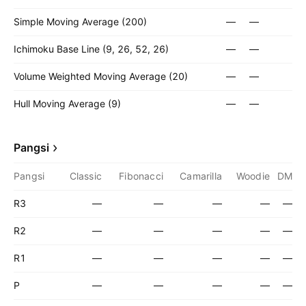
Simple Moving Average (200)
—
—
Ichimoku Base Line (9, 26, 52, 26)
—
—
Volume Weighted Moving Average (20)
—
—
Hull Moving Average (9)
—
—
Pangsi
Pangsi
Classic
Fibonacci
Camarilla
Woodie
DM
R3
—
—
—
—
—
R2
—
—
—
—
—
R1
—
—
—
—
—
P
—
—
—
—
—