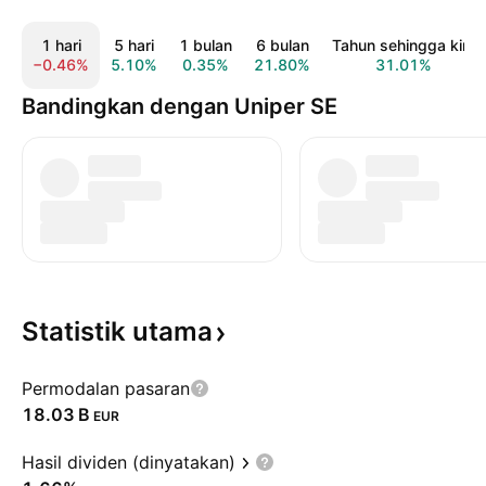
1 hari
5 hari
1 bulan
6 bulan
Tahun sehingga kini
−0.46%
5.10%
0.35%
21.80%
31.01%
Bandingkan dengan Uniper SE
Statistik
utama
Permodalan pasaran
‪18.03 B‬
EUR
Hasil dividen (dinyatakan)