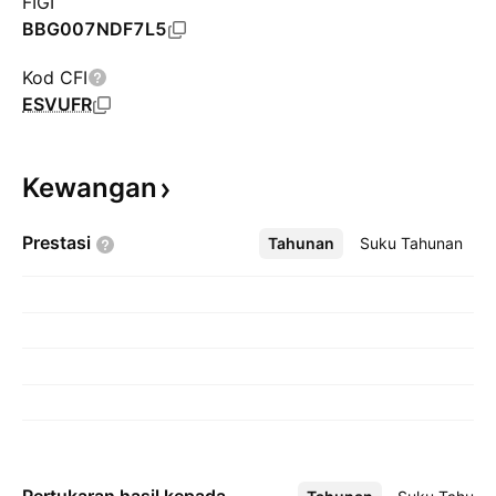
FIGI
BBG007NDF7L5
Kod CFI
ESVUFR
Kewangan
Prestasi
Tahunan
Lebih
Suku Tahunan