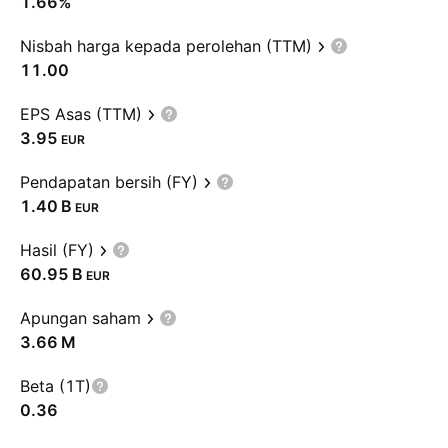
1.66%
Nisbah harga kepada perolehan (TTM)
11.00
EPS Asas (TTM)
3.95
EUR
Pendapatan bersih (FY)
‪1.40 B‬
EUR
Hasil (FY)
‪60.95 B‬
EUR
Apungan saham
‪3.66 M‬
Beta (1T)
0.36