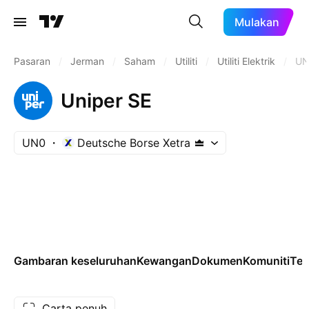
Mulakan
Pasaran
/
Jerman
/
Saham
/
Utiliti
/
Utiliti Elektrik
/
UN
Uniper SE
UN0
Deutsche Borse Xetra
Gambaran keseluruhan
Kewangan
Dokumen
Komuniti
Tek
Carta penuh