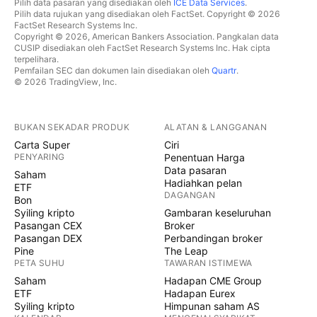
Pilih data pasaran yang disediakan oleh
ICE Data Services
.
Pilih data rujukan yang disediakan oleh FactSet. Copyright © 2026
FactSet Research Systems Inc.
Copyright © 2026, American Bankers Association. Pangkalan data
CUSIP disediakan oleh FactSet Research Systems Inc. Hak cipta
terpelihara.
Pemfailan SEC dan dokumen lain disediakan oleh
Quartr
.
© 2026 TradingView, Inc.
BUKAN SEKADAR PRODUK
ALATAN & LANGGANAN
Carta Super
Ciri
PENYARING
Penentuan Harga
Data pasaran
Saham
Hadiahkan pelan
ETF
DAGANGAN
Bon
Syiling kripto
Gambaran keseluruhan
Pasangan CEX
Broker
Pasangan DEX
Perbandingan broker
Pine
The Leap
PETA SUHU
TAWARAN ISTIMEWA
Saham
Hadapan CME Group
ETF
Hadapan Eurex
Syiling kripto
Himpunan saham AS