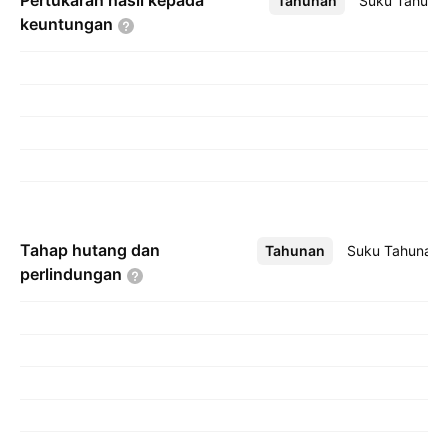
Pertukaran hasil kepada
Tahunan
Lebih
Suku Tahuna
keuntungan
Tahap hutang dan
Tahunan
Lebih
Suku Tahunan
perlindungan