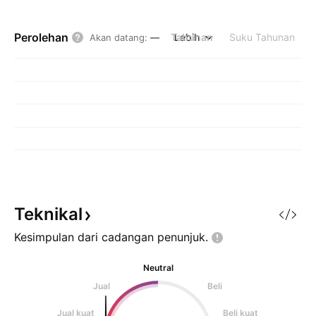
Perolehan
Tahunan
Lebih
Suku Tahunan
Akan datang
:
—
Teknikal
Kesimpulan dari cadangan
penunjuk.
Neutral
Jual
Beli
Jual kuat
Beli kuat