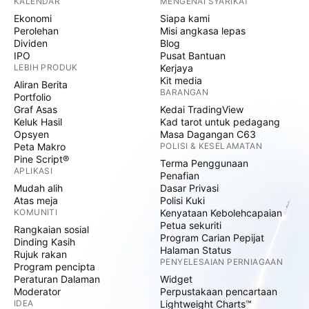
KALENDAR
MENGENAI SYARIKAT
Ekonomi
Siapa kami
Perolehan
Misi angkasa lepas
Dividen
Blog
IPO
Pusat Bantuan
LEBIH PRODUK
Kerjaya
Kit media
Aliran Berita
BARANGAN
Portfolio
Graf Asas
Kedai TradingView
Keluk Hasil
Kad tarot untuk pedagang
Opsyen
Masa Dagangan C63
Peta Makro
POLISI & KESELAMATAN
Pine Script®
Terma Penggunaan
APLIKASI
Penafian
Mudah alih
Dasar Privasi
Atas meja
Polisi Kuki
KOMUNITI
Kenyataan Kebolehcapaian
Petua sekuriti
Rangkaian sosial
Program Carian Pepijat
Dinding Kasih
Halaman Status
Rujuk rakan
PENYELESAIAN PERNIAGAAN
Program pencipta
Peraturan Dalaman
Widget
Moderator
Perpustakaan pencartaan
IDEA
Lightweight Charts™