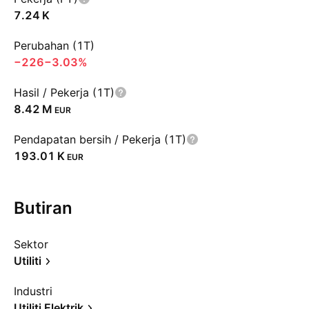
‪7.24 K‬
Perubahan (1T)
−226
−3.03%
Hasil / Pekerja (1T)
‪8.42 M‬
EUR
Pendapatan bersih / Pekerja (1T)
‪193.01 K‬
EUR
Butiran
Sektor
Utiliti
Industri
Utiliti Elektrik