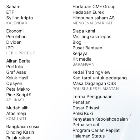
Saham
Hadapan CME Group
ETF
Hadapan Eurex
Syiling kripto
Himpunan saham AS
KALENDAR
MENGENAI SYARIKAT
Ekonomi
Siapa kami
Perolehan
Misi angkasa lepas
Dividen
Blog
IPO
Pusat Bantuan
LEBIH PRODUK
Kerjaya
Kit media
Aliran Berita
BARANGAN
Portfolio
Graf Asas
Kedai TradingView
Keluk Hasil
Kad tarot untuk pedagang
Opsyen
Masa Dagangan C63
Peta Makro
POLISI & KESELAMATAN
Pine Script®
Terma Penggunaan
APLIKASI
Penafian
Mudah alih
Dasar Privasi
Atas meja
Polisi Kuki
KOMUNITI
Kenyataan Kebolehcapaian
Petua sekuriti
Rangkaian sosial
Program Carian Pepijat
Dinding Kasih
Halaman Status
Rujuk rakan