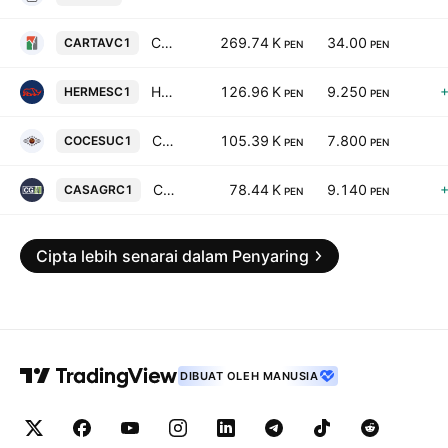
Cartavio SAA
269.74 K
34.00
CARTAVC1
PEN
PEN
Hermes Transportes Blindados SA
126.96 K
9.250
HERMESC1
PEN
PEN
Corporacion Cervesur SA
105.39 K
7.800
COCESUC1
PEN
PEN
Casa Grande SAA
78.44 K
9.140
CASAGRC1
PEN
PEN
Cipta lebih senarai dalam Penyaring
DIBUAT OLEH MANUSIA