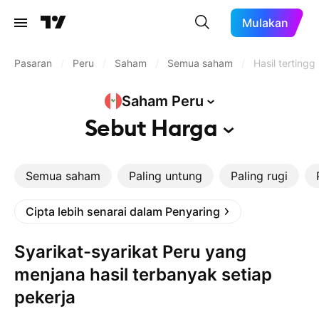
Mulakan
Pasaran
/
Peru
/
Saham
/
Semua saham
/
Hasil tertingg
Saham
Peru
Sebut
Harga
Semua saham
Paling untung
Paling rugi
Cipta lebih senarai dalam Penyaring
Syarikat-syarikat Peru yang
menjana hasil terbanyak setiap
pekerja