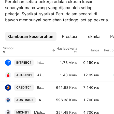
Perolehan setiap pekerja adalah ukuran kasar
sebanyak mana wang yang dijana oleh setiap
pekerja. Syarikat-syarikat Peru dalam senarai di
bawah mempunyai perolehan tertinggi setiap pekerja.
Gambaran keseluruhan
Lebih
Prestasi
Teknikal
Pe
Simbol
Hasil/pekerja
Harga
Perub
FY
Integratel Peru S.A.A Class B
1.73 M
0.150
INTPEBC1
PEN
PEN
Alicorp SAA
1.43 M
12.99
ALICORC1
PEN
PEN
Banco de Credito del Peru SA
641.98 K
7.140
CREDITC1
PEN
PEN
Austral Group SAA
596.38 K
1.700
AUSTRAC1
PEN
PEN
Michell y Cia SA
354.49 K
4.700
MICHEI1
PEN
PEN