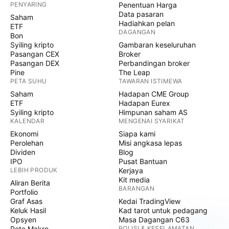
PENYARING
Penentuan Harga
Data pasaran
Saham
Hadiahkan pelan
ETF
DAGANGAN
Bon
Syiling kripto
Gambaran keseluruhan
Pasangan CEX
Broker
Pasangan DEX
Perbandingan broker
Pine
The Leap
PETA SUHU
TAWARAN ISTIMEWA
Saham
Hadapan CME Group
ETF
Hadapan Eurex
Syiling kripto
Himpunan saham AS
KALENDAR
MENGENAI SYARIKAT
Ekonomi
Siapa kami
Perolehan
Misi angkasa lepas
Dividen
Blog
IPO
Pusat Bantuan
LEBIH PRODUK
Kerjaya
Kit media
Aliran Berita
BARANGAN
Portfolio
Graf Asas
Kedai TradingView
Keluk Hasil
Kad tarot untuk pedagang
Opsyen
Masa Dagangan C63
Peta Makro
POLISI & KESELAMATAN