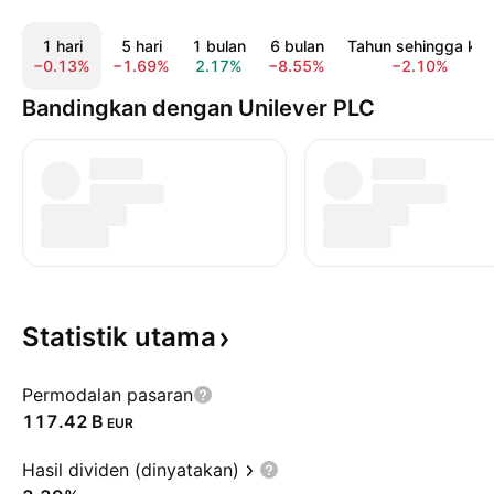
1 hari
5 hari
1 bulan
6 bulan
Tahun sehingga kini
−0.13%
−1.69%
2.17%
−8.55%
−2.10%
Bandingkan dengan Unilever PLC
Statistik
utama
Permodalan pasaran
‪117.42 B‬
EUR
Hasil dividen (dinyatakan)