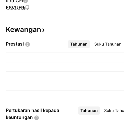
Kod CFI
ESVUFR
Kewangan
Prestasi
Tahunan
Lebih
Suku Tahunan
Pertukaran hasil kepada
Tahunan
Lebih
Suku Tahuna
keuntungan