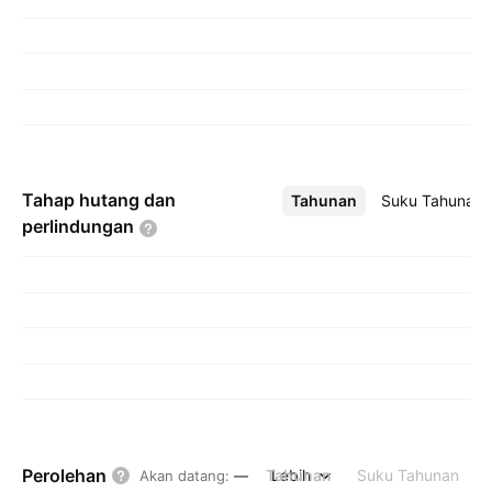
Tahap hutang dan
Tahunan
Lebih
Suku Tahunan
perlindungan
Perolehan
Tahunan
Lebih
Suku Tahunan
Akan datang
:
—