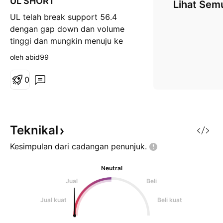
UL SHORT
Lihat Sem
g
UL telah break support 56.4
k
a
dengan gap down dan volume
t
tinggi dan mungkin menuju ke
53.94
oleh abid99
0
Teknikal
Kesimpulan dari cadangan
penunjuk.
Neutral
Jual
Beli
Jual kuat
Beli kuat