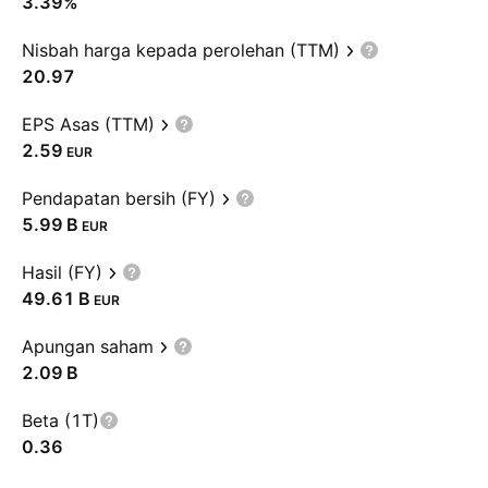
3.39%
Nisbah harga kepada perolehan (TTM)
20.97
EPS Asas (TTM)
2.59
EUR
Pendapatan bersih (FY)
‪5.99 B‬
EUR
Hasil (FY)
‪49.61 B‬
EUR
Apungan saham
‪2.09 B‬
Beta (1T)
0.36