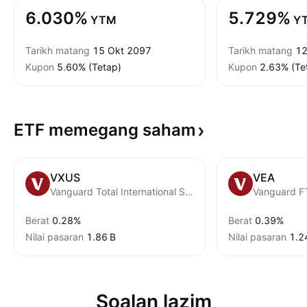
6.030%
5.729%
YTM
Y
Tarikh matang
15 Okt 2097
Tarikh matang
12
Kupon
5.60% (Tetap)
Kupon
2.63% (Te
ETF memegang
saham
VXUS
VEA
Vanguard Total International Stock ETF
Berat
0.28%
Berat
0.39%
Nilai pasaran
‪1.86 B‬
Nilai pasaran
‪1.2
Soalan lazim