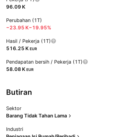
‪96.09 K‬
Perubahan (1T)
‪−23.95 K‬
−19.95%
Hasil / Pekerja (1T)
‪516.25 K‬
EUR
Pendapatan bersih / Pekerja (1T)
‪58.08 K‬
EUR
Butiran
Sektor
Barang Tidak Tahan Lama
Industri
Penjagaan Isi Rumah/Peribadi