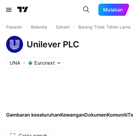
Mulakan
Pasaran
/
Belanda
/
Saham
/
Barang Tidak Tahan Lama
/
Unilever PLC
UNA
Euronext
Gambaran keseluruhan
Kewangan
Dokumen
Komuniti
Tek
Carta penuh