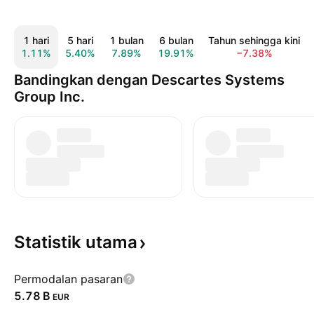
1 hari
5 hari
1 bulan
6 bulan
Tahun sehingga kini
1.11%
5.40%
7.89%
19.91%
−7.38%
Bandingkan dengan Descartes Systems
Group Inc.
Statistik
utama
Permodalan pasaran
‪5.78 B‬
EUR