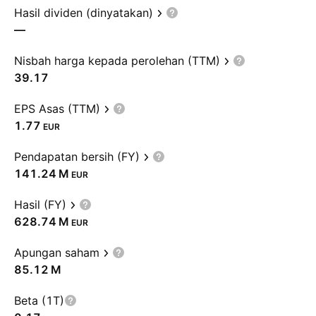
Hasil dividen (dinyatakan)
—
Nisbah harga kepada perolehan (TTM)
39.17
EPS Asas (TTM)
1.77
EUR
Pendapatan bersih (FY)
‪141.24 M‬
EUR
Hasil (FY)
‪628.74 M‬
EUR
Apungan saham
‪85.12 M‬
Beta (1T)