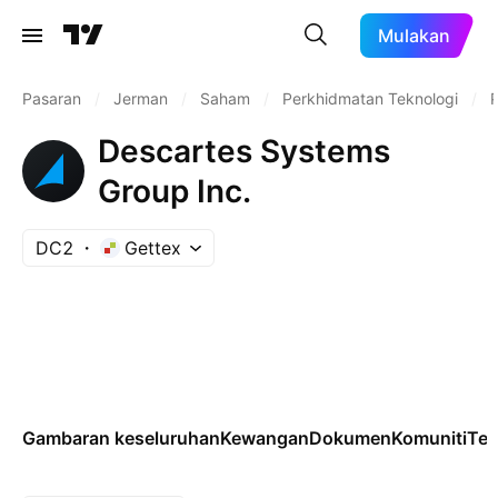
Mulakan
Pasaran
/
Jerman
/
Saham
/
Perkhidmatan Teknologi
/
P
Descartes Systems
Group Inc.
DC2
Gettex
Gambaran keseluruhan
Kewangan
Dokumen
Komuniti
Tek