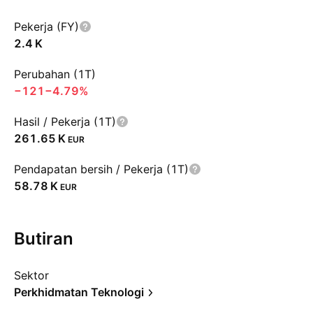
Pekerja (FY)
‪2.4 K‬
Perubahan (1T)
−121
−4.79%
Hasil / Pekerja (1T)
‪261.65 K‬
EUR
Pendapatan bersih / Pekerja (1T)
‪58.78 K‬
EUR
Butiran
Sektor
Perkhidmatan Teknologi