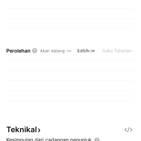
Perolehan
Tahunan
Lebih
Suku Tahunan
Akan datang
:
—
Teknikal
Kesimpulan dari cadangan
penunjuk.