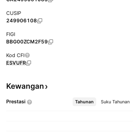
CUSIP
249906108
FIGI
BBG00ZCM2F59
Kod CFI
ESVUFR
Kewangan
Prestasi
Tahunan
Lebih
Suku Tahunan