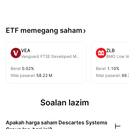
ETF memegang
saham
VEA
ZLB
Vanguard FTSE Developed Markets ETF
Berat
0.02%
Berat
1.10%
Nilai pasaran
‪58.22 M‬
Nilai pasaran
‪49.
Soalan lazim
Apakah harga saham
Descartes Systems