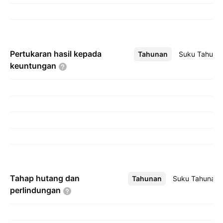
Pertukaran hasil kepada
Tahunan
Lebih
Suku Tahuna
keuntungan
Tahap hutang dan
Tahunan
Lebih
Suku Tahunan
perlindungan