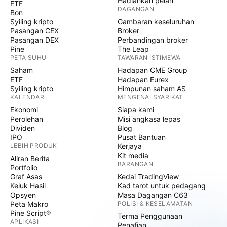
Hadiahkan pelan
ETF
DAGANGAN
Bon
Syiling kripto
Gambaran keseluruhan
Pasangan CEX
Broker
Pasangan DEX
Perbandingan broker
Pine
The Leap
PETA SUHU
TAWARAN ISTIMEWA
Saham
Hadapan CME Group
ETF
Hadapan Eurex
Syiling kripto
Himpunan saham AS
KALENDAR
MENGENAI SYARIKAT
Ekonomi
Siapa kami
Perolehan
Misi angkasa lepas
Dividen
Blog
IPO
Pusat Bantuan
LEBIH PRODUK
Kerjaya
Kit media
Aliran Berita
BARANGAN
Portfolio
Graf Asas
Kedai TradingView
Keluk Hasil
Kad tarot untuk pedagang
Opsyen
Masa Dagangan C63
Peta Makro
POLISI & KESELAMATAN
Pine Script®
Terma Penggunaan
APLIKASI
Penafian