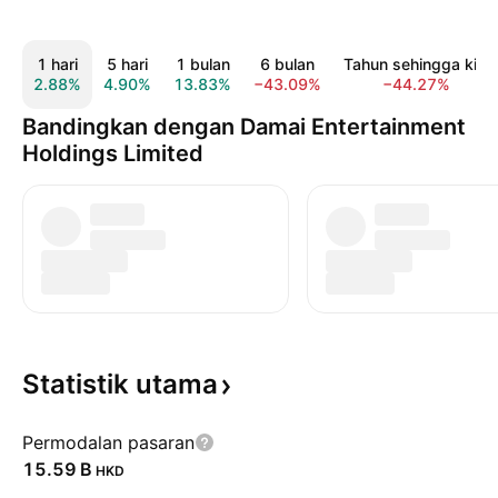
1 hari
5 hari
1 bulan
6 bulan
Tahun sehingga kini
2.88%
4.90%
13.83%
−43.09%
−44.27%
Bandingkan dengan Damai Entertainment
Holdings Limited
Statistik
utama
Permodalan pasaran
‪15.59 B‬
HKD