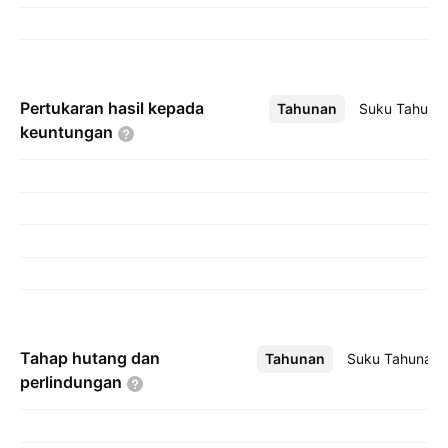
Pertukaran hasil kepada
Tahunan
Lebih
Suku Tahuna
keuntungan
Tahap hutang dan
Tahunan
Lebih
Suku Tahunan
perlindungan