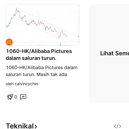
1060-HK/Alibaba Pictures
Lihat Sem
dalam saluran turun.
1060-HK/Alibaba Pictures dalam
saluran turun. Masih tak ada
isyarat pusingan naik. 1060-
oleh calvincychin
HK/Alibaba Pictures in
downtrend. still now reversal
0
signal. #ARTTpick #KebayaTrader
Teknikal