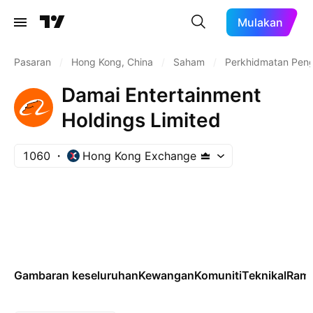
Mulakan
Pasaran
/
Hong Kong, China
/
Saham
/
Perkhidmatan Pen
Damai Entertainment
Holdings Limited
1060
Hong Kong Exchange
Gambaran keseluruhan
Kewangan
Komuniti
Teknikal
Rama