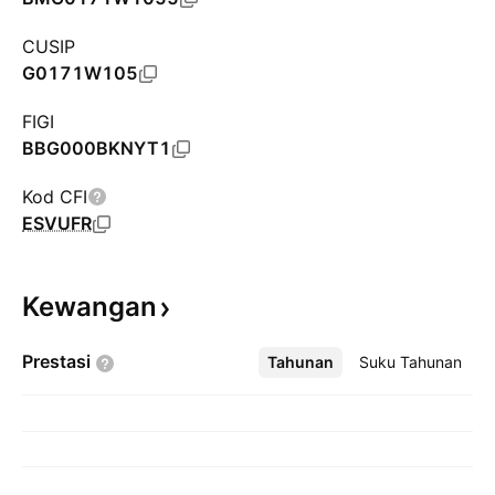
CUSIP
G0171W105
FIGI
BBG000BKNYT1
Kod CFI
ESVUFR
Kewangan
Prestasi
Tahunan
Lebih
Suku Tahunan