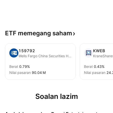
ETF memegang
saham
159792
KWEB
Wells Fargo China Securities Hong Kong Stock Connect Internet ETF
Berat
0.79%
Berat
0.43%
Nilai pasaran
‪90.04 M‬
Nilai pasaran
‪24.
Soalan lazim