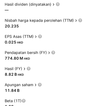
Hasil dividen (dinyatakan)
—
Nisbah harga kepada perolehan (TTM)
20.235
EPS Asas (TTM)
0.025
HKD
Pendapatan bersih (FY)
‪774.80 M‬
HKD
Hasil (FY)
‪8.82 B‬
HKD
Apungan saham
‪11.84 B‬
Beta (1T)