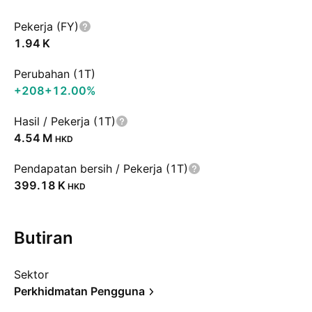
Pekerja (FY)
‪1.94 K‬
Perubahan (1T)
+208
+12.00%
Hasil / Pekerja (1T)
‪4.54 M‬
HKD
Pendapatan bersih / Pekerja (1T)
‪399.18 K‬
HKD
Butiran
Sektor
Perkhidmatan Pengguna