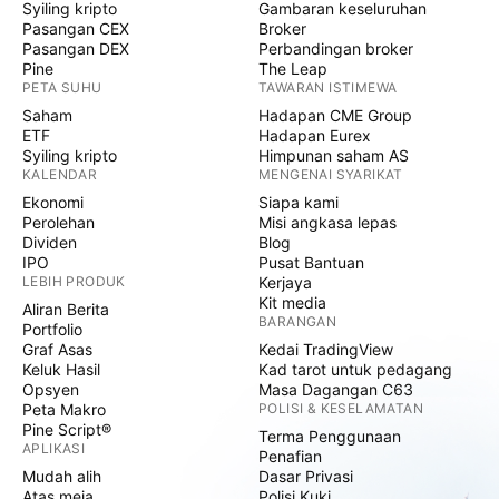
Syiling kripto
Gambaran keseluruhan
Pasangan CEX
Broker
Pasangan DEX
Perbandingan broker
Pine
The Leap
PETA SUHU
TAWARAN ISTIMEWA
Saham
Hadapan CME Group
ETF
Hadapan Eurex
Syiling kripto
Himpunan saham AS
KALENDAR
MENGENAI SYARIKAT
Ekonomi
Siapa kami
Perolehan
Misi angkasa lepas
Dividen
Blog
IPO
Pusat Bantuan
LEBIH PRODUK
Kerjaya
Kit media
Aliran Berita
BARANGAN
Portfolio
Graf Asas
Kedai TradingView
Keluk Hasil
Kad tarot untuk pedagang
Opsyen
Masa Dagangan C63
Peta Makro
POLISI & KESELAMATAN
Pine Script®
Terma Penggunaan
APLIKASI
Penafian
Mudah alih
Dasar Privasi
Atas meja
Polisi Kuki