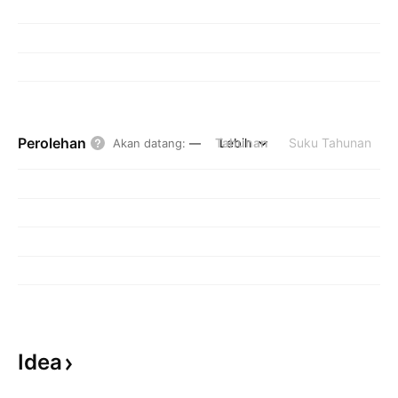
Perolehan
Tahunan
Lebih
Suku Tahunan
Akan datang
:
—
Idea